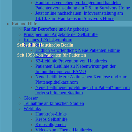
Hautkrebs verstehen, vorbeugen und handeln:
Patientenveranstaltung am 7.5. im Survivors Home
Jetzt online nachschauen: Infoveranstaltung am
14.10. zum Hautkrebs im Survivors Home
Rat und Hilfe
Rat für Betroffene und Angehörige
Prinzipien und Angebote der Selbsthilfe
Kutanes T-Zell-Lymphom
Selbsthilfe Hautkrebs Berlin
Leitlinien
Endlich veröffentlicht: Neue Patientenleitlinie
Seit 1998 von Patienten für Patienten
Melanom
S3-Leitlinie Prävention von Hautkrebs
Patienten-Leitlinie zu Nebenwirkungen der
Immuntherapie von ESMO
Neue Leitlinie zur Aktinischen Keratose und zum
Plattenepithelkarzinom
Neue Leitlinienempfehlungen für Patient*innen im
fortgeschrittenen Stadium
Glossar
Teilnahme an klinischen Studien
Weblinks
Hautkrebs-Links
Krebs-Selbsthilfe
Krebs allgemein
Videos zum Thema Hautkrebs