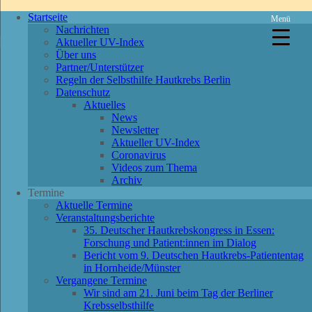
Startseite
Menü
Nachrichten
Aktueller UV-Index
Über uns
Partner/Unterstützer
Regeln der Selbsthilfe Hautkrebs Berlin
Datenschutz
Aktuelles
News
Newsletter
Aktueller UV-Index
Coronavirus
Videos zum Thema
Archiv
Termine
Aktuelle Termine
Veranstaltungsberichte
35. Deutscher Hautkrebskongress in Essen:
Forschung und Patient:innen im Dialog
Bericht vom 9. Deutschen Hautkrebs-Patiententag
in Hornheide/Münster
Vergangene Termine
Wir sind am 21. Juni beim Tag der Berliner
Krebsselbsthilfe