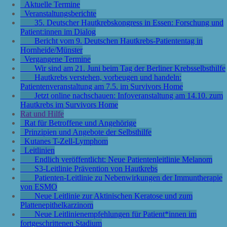
Aktuelle Termine
Veranstaltungsberichte
35. Deutscher Hautkrebskongress in Essen: Forschung und
Patient:innen im Dialog
Bericht vom 9. Deutschen Hautkrebs-Patiententag in
Hornheide/Münster
Vergangene Termine
Wir sind am 21. Juni beim Tag der Berliner Krebsselbsthilfe
Hautkrebs verstehen, vorbeugen und handeln:
Patientenveranstaltung am 7.5. im Survivors Home
Jetzt online nachschauen: Infoveranstaltung am 14.10. zum
Hautkrebs im Survivors Home
Rat und Hilfe
Rat für Betroffene und Angehörige
Prinzipien und Angebote der Selbsthilfe
Kutanes T-Zell-Lymphom
Leitlinien
Endlich veröffentlicht: Neue Patientenleitlinie Melanom
S3-Leitlinie Prävention von Hautkrebs
Patienten-Leitlinie zu Nebenwirkungen der Immuntherapie
von ESMO
Neue Leitlinie zur Aktinischen Keratose und zum
Plattenepithelkarzinom
Neue Leitlinienempfehlungen für Patient*innen im
fortgeschrittenen Stadium