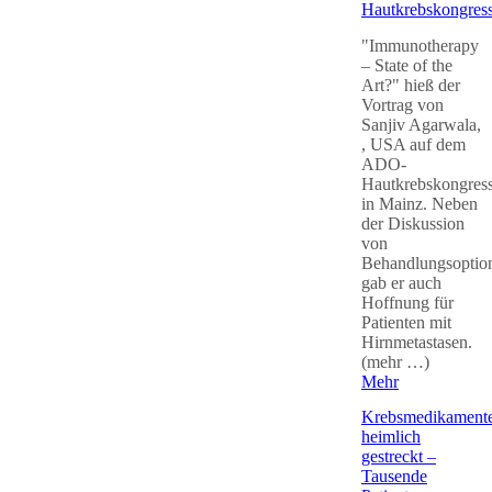
Hautkrebskongres
"Immunotherapy
– State of the
Art?" hieß der
Vortrag von
Sanjiv Agarwala,
, USA auf dem
ADO-
Hautkrebskongres
in Mainz. Neben
der Diskussion
von
Behandlungsoptio
gab er auch
Hoffnung für
Patienten mit
Hirnmetastasen.
(mehr …)
Mehr
Krebsmedikament
heimlich
gestreckt –
Tausende