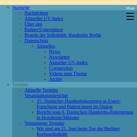
Startseite
Menü
Nachrichten
Aktueller UV-Index
Über uns
Partner/Unterstützer
Regeln der Selbsthilfe Hautkrebs Berlin
Datenschutz
Aktuelles
News
Newsletter
Aktueller UV-Index
Coronavirus
Videos zum Thema
Archiv
Termine
Aktuelle Termine
Veranstaltungsberichte
35. Deutscher Hautkrebskongress in Essen:
Forschung und Patient:innen im Dialog
Bericht vom 9. Deutschen Hautkrebs-Patiententag
in Hornheide/Münster
Vergangene Termine
Wir sind am 21. Juni beim Tag der Berliner
Krebsselbsthilfe