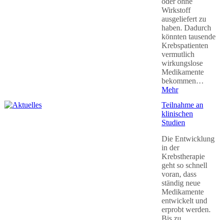
oder ohne
Wirkstoff
ausgeliefert zu
haben. Dadurch
könnten tausende
Krebspatienten
vermutlich
wirkungslose
Medikamente
bekommen…
Mehr
Teilnahme an
klinischen
Studien
Die Entwicklung
in der
Krebstherapie
geht so schnell
voran, dass
ständig neue
Medikamente
entwickelt und
erprobt werden.
Bis zu