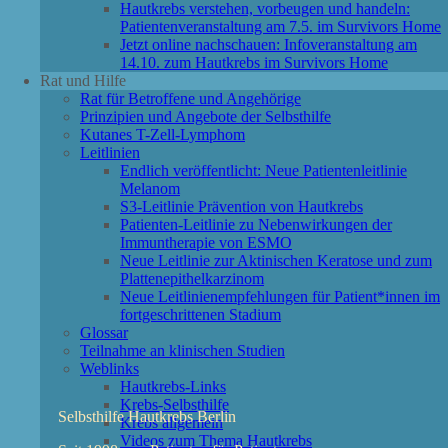
Hautkrebs verstehen, vorbeugen und handeln:
Patientenveranstaltung am 7.5. im Survivors Home
Jetzt online nachschauen: Infoveranstaltung am
14.10. zum Hautkrebs im Survivors Home
Rat und Hilfe
Rat für Betroffene und Angehörige
Prinzipien und Angebote der Selbsthilfe
Kutanes T-Zell-Lymphom
Leitlinien
Endlich veröffentlicht: Neue Patientenleitlinie
Melanom
S3-Leitlinie Prävention von Hautkrebs
Patienten-Leitlinie zu Nebenwirkungen der
Immuntherapie von ESMO
Neue Leitlinie zur Aktinischen Keratose und zum
Plattenepithelkarzinom
Neue Leitlinienempfehlungen für Patient*innen im
fortgeschrittenen Stadium
Glossar
Teilnahme an klinischen Studien
Weblinks
Hautkrebs-Links
Krebs-Selbsthilfe
Selbsthilfe Hautkrebs Berlin
Krebs allgemein
Videos zum Thema Hautkrebs