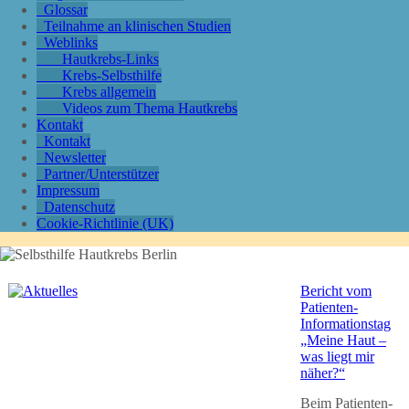
Glossar
Teilnahme an klinischen Studien
Weblinks
Hautkrebs-Links
Krebs-Selbsthilfe
Krebs allgemein
Videos zum Thema Hautkrebs
Kontakt
Kontakt
Newsletter
Partner/Unterstützer
Impressum
Datenschutz
Cookie-Richtlinie (UK)
Bericht vom
Patienten-
Informationstag
„Meine Haut –
was liegt mir
näher?“
Beim Patienten-