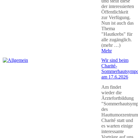
und stellt diese
der interessierten
Öffentlichkeit
zur Verfügung.
Nun ist auch das
Thema
"Hautkrebs" für
alle zugänglich.
(mehr …)
Mehr
Wir sind beim
Charité-
Sommerhautsymp
am 17.6.2026
Am findet
wieder die
Ärztefortbildung
"Sommerhautsymp
des
Hauttumorzentrum
Charité statt und
es warten einige
interessante
Vorträge auf uns