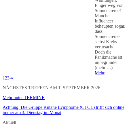
Warnungen:
Finger weg von
Sonnencreme!
Manche
Influencer
behaupten sogar,
dass
Sonnencreme
selbst Krebs
verursache.
Doch die
Panikmache ist
unbegründet.
(mehr …)
Mehr
1
2
3
›
»
NÄCHSTES TREFFEN AM 1. SEPTEMBER 2026
Mehr unter TERMINE
Achtung: Die Gruppe Kutane Lymphome (CTCL) trifft sich online
immer am 3. Dienstag im Monat
Aktuell