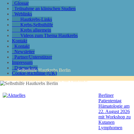
Glossar
Teilnahme an klinischen Studien
Weblinks
Hautkrebs-Links
Krebs-Selbsthilfe
Krebs allgemein
Videos zum Thema Hautkrebs
Kontakt
Kontakt
Newsletter
Partner/Unterstützer
Impressum
Datenschutz
Selbsthilfe Hautkrebs Berlin
Cookie-Richtlinie (UK)
Seit 1998 von Patienten für Patienten
Berliner
Patiententag
Hämatologie am
22. August 2026
mit Workshop zu
Kutanen
Lymphomen