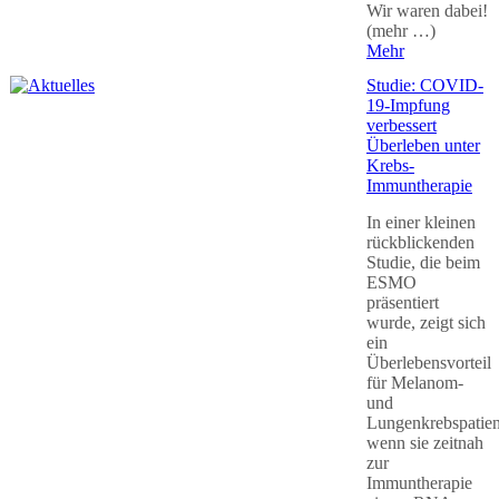
Wir waren dabei!
(mehr …)
Mehr
Studie: COVID-
19-Impfung
verbessert
Überleben unter
Krebs-
Immuntherapie
In einer kleinen
rückblickenden
Studie, die beim
ESMO
präsentiert
wurde, zeigt sich
ein
Überlebensvorteil
für Melanom-
und
Lungenkrebspatien
wenn sie zeitnah
zur
Immuntherapie