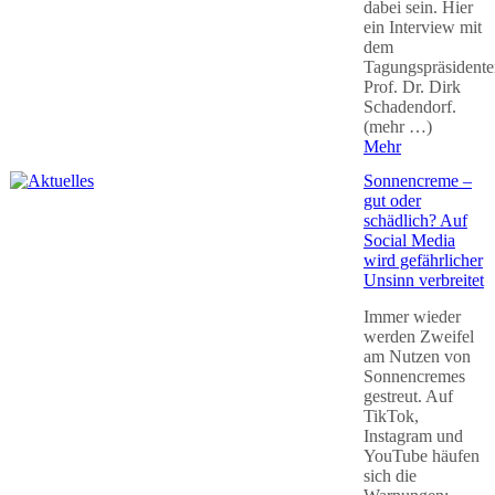
dabei sein. Hier
ein Interview mit
dem
Tagungspräsidente
Prof. Dr. Dirk
Schadendorf.
(mehr …)
Mehr
Sonnencreme –
gut oder
schädlich? Auf
Social Media
wird gefährlicher
Unsinn verbreitet
Immer wieder
werden Zweifel
am Nutzen von
Sonnencremes
gestreut. Auf
TikTok,
Instagram und
YouTube häufen
sich die