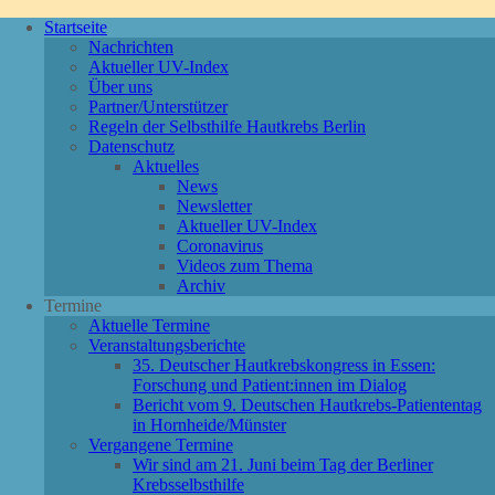
Startseite
Nachrichten
Aktueller UV-Index
Über uns
Partner/Unterstützer
Regeln der Selbsthilfe Hautkrebs Berlin
Datenschutz
Aktuelles
News
Newsletter
Aktueller UV-Index
Coronavirus
Videos zum Thema
Archiv
Termine
Aktuelle Termine
Veranstaltungsberichte
35. Deutscher Hautkrebskongress in Essen:
Forschung und Patient:innen im Dialog
Bericht vom 9. Deutschen Hautkrebs-Patiententag
in Hornheide/Münster
Vergangene Termine
Wir sind am 21. Juni beim Tag der Berliner
Krebsselbsthilfe