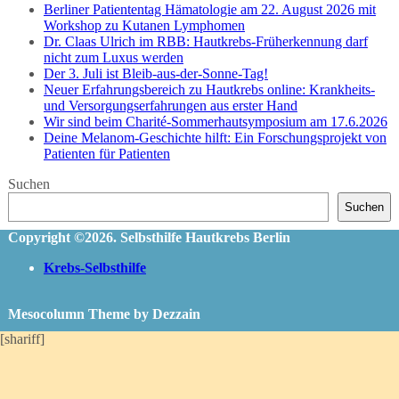
Berliner Patiententag Hämatologie am 22. August 2026 mit
Workshop zu Kutanen Lymphomen
Dr. Claas Ulrich im RBB: Hautkrebs-Früherkennung darf
nicht zum Luxus werden
Der 3. Juli ist Bleib-aus-der-Sonne-Tag!
Neuer Erfahrungsbereich zu Hautkrebs online: Krankheits-
und Versorgungserfahrungen aus erster Hand
Wir sind beim Charité-Sommerhautsymposium am 17.6.2026
Deine Melanom-Geschichte hilft: Ein Forschungsprojekt von
Patienten für Patienten
Suchen
Suchen
Copyright ©2026. Selbsthilfe Hautkrebs Berlin
Krebs-Selbsthilfe
Mesocolumn Theme by Dezzain
[shariff]