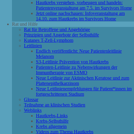
Hautkrebs verstehen, vorbeugen und handeln:
Patientenveranstaltung am 7.5. im Survivors Home
Jetzt online nachschauen: Infoveranstaltung am
14.10. zum Hautkrebs im Survivors Home
Rat und Hilfe
Rat für Betroffene und Angehörige
Prinzipien und Angebote der Selbsthilfe
Kutanes T-Zell-Lymphom
Leitlinien
Endlich veröffentlicht: Neue Patientenleitlinie
Melanom
S3-Leitlinie Prävention von Hautkrebs
Patienten-Leitlinie zu Nebenwirkungen der
Immuntherapie von ESMO
Neue Leitlinie zur Aktinischen Keratose und zum
Plattenepithelkarzinom
Neue Leitlinienempfehlungen für Patient*innen im
fortgeschrittenen Stadium
Glossar
Teilnahme an klinischen Studien
Weblinks
Hautkrebs-Links
Krebs-Selbsthilfe
Krebs allgemein
Videos zum Thema Hautkrebs