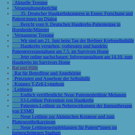
Aktuelle Termine
Veranstaltungsberichte
35. Deutscher Hautkrebskongress in Essen: Forschung und
Patient:innen im Dialog
Bericht vom 9. Deutschen Hautkrebs-Patiententag in
Hornheide/Münster
Vergangene Termine
Wir sind am 21. Juni beim Tag der Berliner Krebsselbsthilfe
Hautkrebs verstehen, vorbeugen und handeln:
Patientenveranstaltung am 7.5. im Survivors Home
Jetzt online nachschauen: Infoveranstaltung am 14.10. zum
Hautkrebs im Survivors Home
Rat und Hilfe
Rat für Betroffene und Angehörige
Prinzipien und Angebote der Selbsthilfe
Kutanes T-Zell-Lymphom
Leitlinien
Endlich veröffentlicht: Neue Patientenleitlinie Melanom
S3-Leitlinie Prävention von Hautkrebs
Patienten-Leitlinie zu Nebenwirkungen der Immuntherapie
von ESMO
Neue Leitlinie zur Aktinischen Keratose und zum
Plattenepithelkarzinom
Neue Leitlinienempfehlungen für Patient*innen im
fortgeschrittenen Stadium