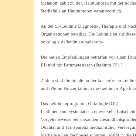
Melanom zählt zu den Hauttumoren mit der höchste
Sterbefälle an Hauttumoren verantwortlich.
An der S3-Leitlinie Diagnostik, Therapie und Na
Organisationen beteiligt. Die Leitlinie ist auf di
onkologie.de/leitlinien/melanom/
Die neuen Empfehlungen betreffen vor allem Pat
III) und mit Fernmetastasen (Stadium IV). I
Zudem sind die Inhalte in der kostenfreien Leitli
und iPhone-Nutzer können die Leitlinien-App hier
Das Leitlinienprogramm Onkologie (OL)
Leitlinien sind systematisch entwickelte Entschei
Vorgehensweise bei speziellen Gesundheitsproblem
Qualität und Transparenz medizinischer Versorgun
Medizinischen Fachgesellschaften (AWMF), die De