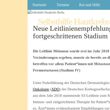
Startseite
Termine
Rat und Hilfe
Selbsthilfe Hautkrebs
Neue Leitlinienempfehlung
Seit 1998 von Patienten für Patienten
fortgeschrittenen Stadium
Die Leitlinie Melanom wurde erst im Jahr 2018 a
Veränderungen ergeben, musste sie bereits an 
betreffen vor allem Patient*innen mit Metasta
Fernmetastasen (Stadium IV)
Unter Federführung der Deutschen Dermatologisc
Onkologie
(
ADO
) der Deutschen Krebsgesellsch
aus dem Jahr 2018 stammende S3-Leitlinie zum M
Immun- und zielgerichteten Therapie für Patient*i
es, Ärzt*innen evidenzbasierte Empfehlungen zu