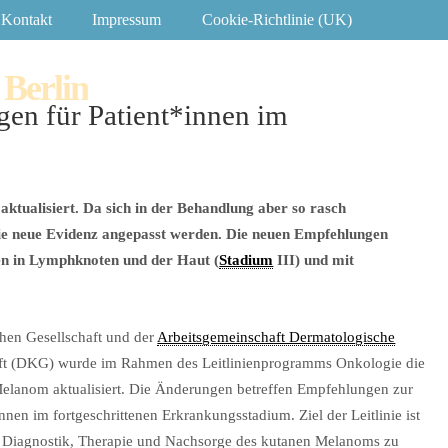
Kontakt
Impressum
Cookie-Richtlinie (UK)
 Berlin
en für Patient*innen im
ktualisiert. Da sich in der Behandlung aber so rasch
die neue Evidenz angepasst werden. Die neuen Empfehlungen
sen in Lymphknoten und der Haut (
Stadium
III) und mit
hen Gesellschaft und der
Arbeitsgemeinschaft Dermatologische
aft (DKG) wurde im Rahmen des Leitlinienprogramms Onkologie die
elanom aktualisiert. Die Änderungen betreffen Empfehlungen zur
nnen im fortgeschrittenen Erkrankungsstadium. Ziel der Leitlinie ist
r Diagnostik, Therapie und Nachsorge des kutanen Melanoms zu