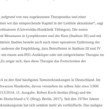
h aufgrund von neu zugelassenen Therapeutika und einer
ben wir das entsprechende Kapitel in der Leitlinie aktualisiert“, sagt
oordinatoren (Universitäts-Hautklinik Tübingen). Die neuen
mit Metastasen in Lymphknoten und der Haut (Stadium III) und mit
ittenen Stadien besteht auch nach einer operativen Entfernung der
er anderem die Empfehlung, dass Betroffenen in Stadium III und IV
 mit einem anti-PD1-Antikörper oder mit zielgerichteter Therapie im
„Es zeigte sich, dass diese Therapie das Fortschreiten der
14 zu den fünf häufigsten Tumorerkrankungen in Deutschland. Im
hwarzen Hautkrebs, davon verstarben im selben Jahr etwa 3.000
2013/2014. 11. Ausgabe. Robert Koch-Institut (Hrsg) und die
in Deutschland e.V. (Hrsg). Berlin, 2017). Seit den 1970er Jahren
krankungsrate hat sich seitdem mehr als verfünffacht. Das maligne