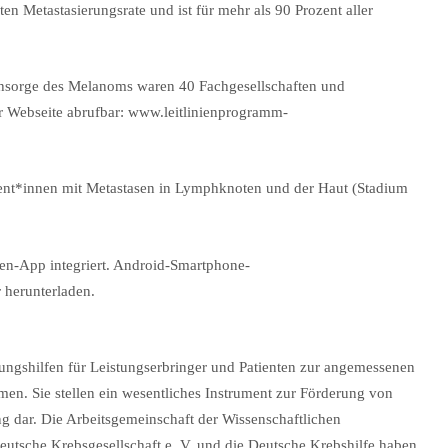
n Metastasierungsrate und ist für mehr als 90 Prozent aller
chsorge des Melanoms waren 40 Fachgesellschaften und
eser Webseite abrufbar: www.leitlinienprogramm-
ient*innen mit Metastasen in Lymphknoten und der Haut (Stadium
nien-App integriert. Android-Smartphone-
 herunterladen.
dungshilfen für Leistungserbringer und Patienten zur angemessenen
en. Sie stellen ein wesentliches Instrument zur Förderung von
g dar. Die Arbeitsgemeinschaft der Wissenschaftlichen
utsche Krebsgesellschaft e. V. und die Deutsche Krebshilfe haben