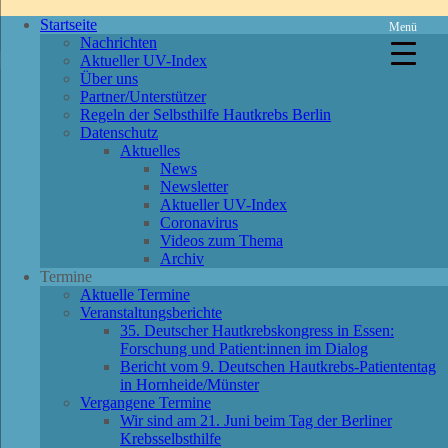
Startseite
Menü
Nachrichten
Aktueller UV-Index
Über uns
Partner/Unterstützer
Regeln der Selbsthilfe Hautkrebs Berlin
Datenschutz
Aktuelles
News
Newsletter
Aktueller UV-Index
Coronavirus
Videos zum Thema
Archiv
Termine
Aktuelle Termine
Veranstaltungsberichte
35. Deutscher Hautkrebskongress in Essen:
Forschung und Patient:innen im Dialog
Bericht vom 9. Deutschen Hautkrebs-Patiententag
in Hornheide/Münster
Vergangene Termine
Wir sind am 21. Juni beim Tag der Berliner
Krebsselbsthilfe