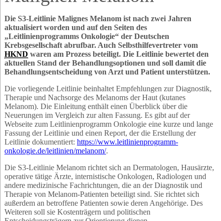
Die S3-Leitlinie Malignes Melanom ist nach zwei Jahren
aktualisiert worden und auf den Seiten des
„Leitlinienprogramms Onkologie“ der Deutschen
Krebsgesellschaft abrufbar. Auch Selbsthilfevertreter vom
HKND
waren am Prozess beteiligt. Die Leitlinie bewertet den
aktuellen Stand der Behandlungsoptionen und soll damit die
Behandlungsentscheidung von Arzt und Patient unterstützen.
Die vorliegende Leitlinie beinhaltet Empfehlungen zur Diagnostik,
Therapie und Nachsorge des Melanoms der Haut (kutanes
Melanom). Die Einleitung enthält einen Überblick über die
Neuerungen im Vergleich zur alten Fassung. Es gibt auf der
Webseite zum Leitlinienprogramm Onkologie eine kurze und lange
Fassung der Leitlinie und einen Report, der die Erstellung der
Leitlinie dokumentiert:
https://www.leitlinienprogramm-
onkologie.de/leitlinien/melanom/
.
Die S3-Leitlinie Melanom richtet sich an Dermatologen, Hausärzte,
operative tätige Ärzte, internistische Onkologen, Radiologen und
andere medizinische Fachrichtungen, die an der Diagnostik und
Therapie von Melanom-Patienten beteiligt sind. Sie richtet sich
außerdem an betroffene Patienten sowie deren Angehörige. Des
Weiteren soll sie Kostenträgern und politischen
Entscheidungsträgern zur Orientierung dienen.