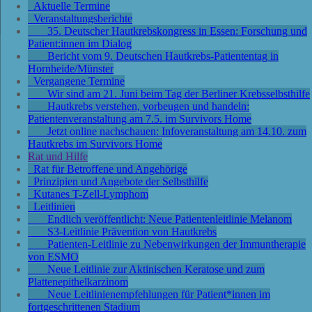
Aktuelle Termine
Veranstaltungsberichte
35. Deutscher Hautkrebskongress in Essen: Forschung und
Patient:innen im Dialog
Bericht vom 9. Deutschen Hautkrebs-Patiententag in
Hornheide/Münster
Vergangene Termine
Wir sind am 21. Juni beim Tag der Berliner Krebsselbsthilfe
Hautkrebs verstehen, vorbeugen und handeln:
Patientenveranstaltung am 7.5. im Survivors Home
Jetzt online nachschauen: Infoveranstaltung am 14.10. zum
Hautkrebs im Survivors Home
Rat und Hilfe
Rat für Betroffene und Angehörige
Prinzipien und Angebote der Selbsthilfe
Kutanes T-Zell-Lymphom
Leitlinien
Endlich veröffentlicht: Neue Patientenleitlinie Melanom
S3-Leitlinie Prävention von Hautkrebs
Patienten-Leitlinie zu Nebenwirkungen der Immuntherapie
von ESMO
Neue Leitlinie zur Aktinischen Keratose und zum
Plattenepithelkarzinom
Neue Leitlinienempfehlungen für Patient*innen im
fortgeschrittenen Stadium