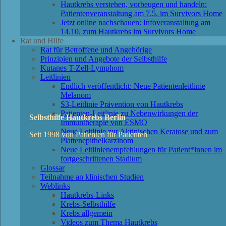
Hautkrebs verstehen, vorbeugen und handeln:
Patientenveranstaltung am 7.5. im Survivors Home
Jetzt online nachschauen: Infoveranstaltung am
14.10. zum Hautkrebs im Survivors Home
Rat und Hilfe
Rat für Betroffene und Angehörige
Prinzipien und Angebote der Selbsthilfe
Kutanes T-Zell-Lymphom
Leitlinien
Endlich veröffentlicht: Neue Patientenleitlinie
Melanom
S3-Leitlinie Prävention von Hautkrebs
Patienten-Leitlinie zu Nebenwirkungen der
Selbsthilfe Hautkrebs Berlin
Immuntherapie von ESMO
Neue Leitlinie zur Aktinischen Keratose und zum
Seit 1998 von Patienten für Patienten
Plattenepithelkarzinom
Neue Leitlinienempfehlungen für Patient*innen im
fortgeschrittenen Stadium
Glossar
Teilnahme an klinischen Studien
Weblinks
Hautkrebs-Links
Krebs-Selbsthilfe
Krebs allgemein
Videos zum Thema Hautkrebs