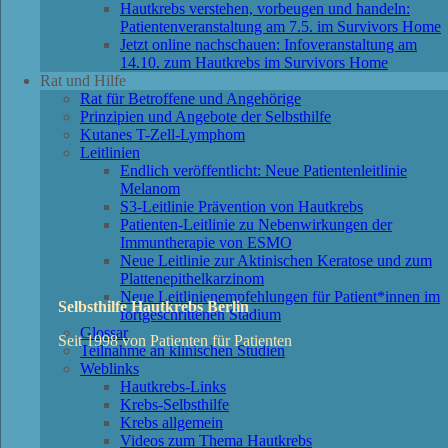
Hautkrebs verstehen, vorbeugen und handeln:
Patientenveranstaltung am 7.5. im Survivors Home
Jetzt online nachschauen: Infoveranstaltung am
14.10. zum Hautkrebs im Survivors Home
Rat und Hilfe
Rat für Betroffene und Angehörige
Prinzipien und Angebote der Selbsthilfe
Kutanes T-Zell-Lymphom
Leitlinien
Endlich veröffentlicht: Neue Patientenleitlinie
Melanom
S3-Leitlinie Prävention von Hautkrebs
Patienten-Leitlinie zu Nebenwirkungen der
Immuntherapie von ESMO
Neue Leitlinie zur Aktinischen Keratose und zum
Plattenepithelkarzinom
Neue Leitlinienempfehlungen für Patient*innen im
Selbsthilfe Hautkrebs Berlin
fortgeschrittenen Stadium
Glossar
Seit 1998 von Patienten für Patienten
Teilnahme an klinischen Studien
Weblinks
Hautkrebs-Links
Krebs-Selbsthilfe
Krebs allgemein
Videos zum Thema Hautkrebs