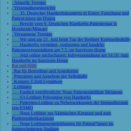
Aktuelle Termine
Veranstaltungsberichte
35. Deutscher Hautkrebskongress in Essen: Forschung und
Patient:innen im Dialog
Bericht vom 9. Deutschen Hautkrebs-Patiententag in
Hornheide/Münster
Vergangene Termine
Wir sind am 21. Juni beim Tag der Berliner Krebsselbsthilfe
Hautkrebs verstehen, vorbeugen und handeln:
Patientenveranstaltung am 7.5. im Survivors Home
Jetzt online nachschauen: Infoveranstaltung am 14.10. zum
Hautkrebs im Survivors Home
Rat und Hilfe
Rat für Betroffene und Angehörige
Prinzipien und Angebote der Selbsthilfe
Kutanes T-Zell-Lymphom
Leitlinien
Endlich veröffentlicht: Neue Patientenleitlinie Melanom
S3-Leitlinie Prävention von Hautkrebs
Patienten-Leitlinie zu Nebenwirkungen der Immuntherapie
von ESMO
Neue Leitlinie zur Aktinischen Keratose und zum
Plattenepithelkarzinom
Neue Leitlinienempfehlungen für Patient*innen im
fortgeschrittenen Stadium