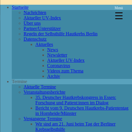
Startseite
Menü
Nachrichten
Aktueller UV-Index
Über uns
Partner/Unterstützer
Regeln der Selbsthilfe Hautkrebs Berlin
Datenschutz
Aktuelles
News
Newsletter
Aktueller UV-Index
Coronavirus
Videos zum Thema
Archiv
Termine
Aktuelle Termine
Veranstaltungsberichte
35. Deutscher Hautkrebskongress in Essen:
Forschung und Patient:innen im Dialog
Bericht vom 9. Deutschen Hautkrebs-Patiententag
in Hornheide/Münster
Vergangene Termine
Wir sind am 21. Juni beim Tag der Berliner
Krebsselbsthilfe