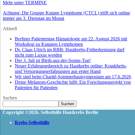
Mehr unter TERMINE
Achtung: Die Gruppe Kutane Lymphome (CTCL) trifft sich online
immer am 3. Dienstag im Monat
Aktuell
Berliner Patiententag Hämatologie am 22. August 2026 mit
Workshop zu Kutanen Lymphomen
Dr. Claas Ulrich im RBB: Hautkrebs-Früherkennung darf
nicht zum Luxus werden
Der 3. Juli ist Bleib-aus-der-Sonne-Tag!
Neuer Erfahrungsbereich zu Hautkrebs online: Krankheits-
und Versorgungserfahrungen aus erster Hand
Wir sind beim Charité-Sommerhautsymposium am 17.6.2026
Deine Melanom-Geschichte hilft: Ein Forschungsprojekt von
Patienten für Patienten
Suchen
Suchen
Copyright ©2026. Selbsthilfe Hautkrebs Berlin
Krebs-Selbsthilfe