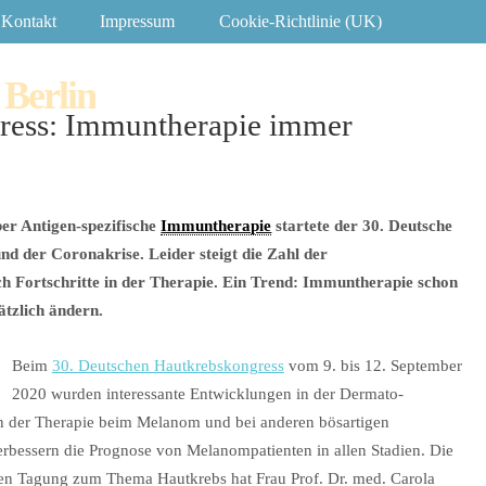
Kontakt
Impressum
Cookie-Richtlinie (UK)
 Berlin
ess: Immuntherapie immer
er Antigen-spezifische
Immuntherapie
startete der 30. Deutsche
nd der Coronakrise. Leider steigt die Zahl der
h Fortschritte in der Therapie. Ein Trend: Immuntherapie schon
ätzlich ändern.
Beim
30. Deutschen Hautkrebskongress
vom 9. bis 12. September
2020 wurden interessante Entwicklungen in der Dermato-
e in der Therapie beim Melanom und bei anderen bösartigen
bessern die Prognose von Melanompatienten in allen Stadien. Die
chen Tagung zum Thema Hautkrebs hat Frau Prof. Dr. med. Carola