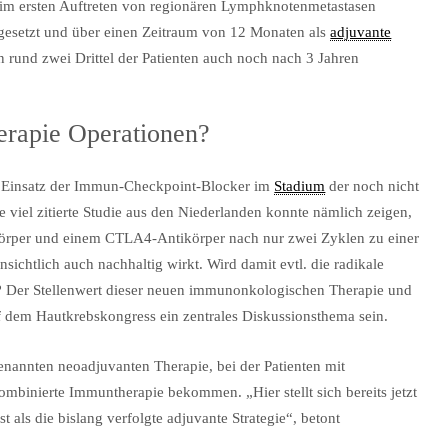
eim ersten Auftreten von regionären Lymphknotenmetastasen
ngesetzt und über einen Zeitraum von 12 Monaten als
adjuvante
n rund zwei Drittel der Patienten auch noch nach 3 Jahren
erapie Operationen?
te Einsatz der Immun-Checkpoint-Blocker im
Stadium
der noch nicht
 viel zitierte Studie aus den Niederlanden konnte nämlich zeigen,
örper und einem CTLA4-Antikörper nach nur zwei Zyklen zu einer
sichtlich auch nachhaltig wirkt. Wird damit evtl. die radikale
 Der Stellenwert dieser neuen immunonkologischen Therapie und
f dem Hautkrebskongress ein zentrales Diskussionsthema sein.
enannten neoadjuvanten Therapie, bei der Patienten mit
binierte Immuntherapie bekommen. „Hier stellt sich bereits jetzt
st als die bislang verfolgte adjuvante Strategie“, betont