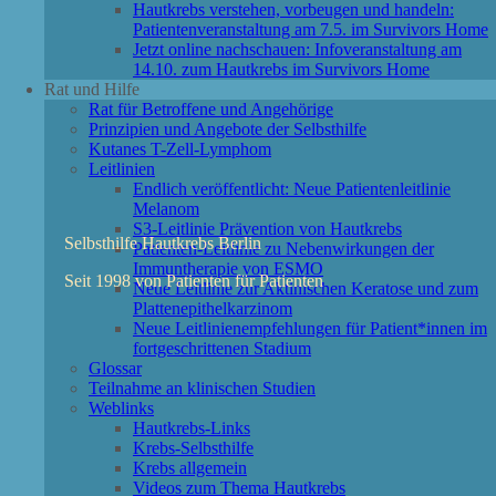
Hautkrebs verstehen, vorbeugen und handeln:
Patientenveranstaltung am 7.5. im Survivors Home
Jetzt online nachschauen: Infoveranstaltung am
14.10. zum Hautkrebs im Survivors Home
Rat und Hilfe
Rat für Betroffene und Angehörige
Prinzipien und Angebote der Selbsthilfe
Kutanes T-Zell-Lymphom
Leitlinien
Endlich veröffentlicht: Neue Patientenleitlinie
Melanom
S3-Leitlinie Prävention von Hautkrebs
Selbsthilfe Hautkrebs Berlin
Patienten-Leitlinie zu Nebenwirkungen der
Immuntherapie von ESMO
Seit 1998 von Patienten für Patienten
Neue Leitlinie zur Aktinischen Keratose und zum
Plattenepithelkarzinom
Neue Leitlinienempfehlungen für Patient*innen im
fortgeschrittenen Stadium
Glossar
Teilnahme an klinischen Studien
Weblinks
Hautkrebs-Links
Krebs-Selbsthilfe
Krebs allgemein
Videos zum Thema Hautkrebs