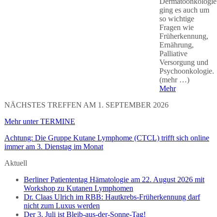
Dermatoonkologie
ging es auch um
so wichtige
Fragen wie
Früherkennung,
Ernährung,
Palliative
Versorgung und
Psychoonkologie.
(mehr …)
Mehr
NÄCHSTES TREFFEN AM 1. SEPTEMBER 2026
Mehr unter TERMINE
Achtung: Die Gruppe Kutane Lymphome (CTCL) trifft sich online
immer am 3. Dienstag im Monat
Aktuell
Berliner Patiententag Hämatologie am 22. August 2026 mit
Workshop zu Kutanen Lymphomen
Dr. Claas Ulrich im RBB: Hautkrebs-Früherkennung darf
nicht zum Luxus werden
Der 3. Juli ist Bleib-aus-der-Sonne-Tag!