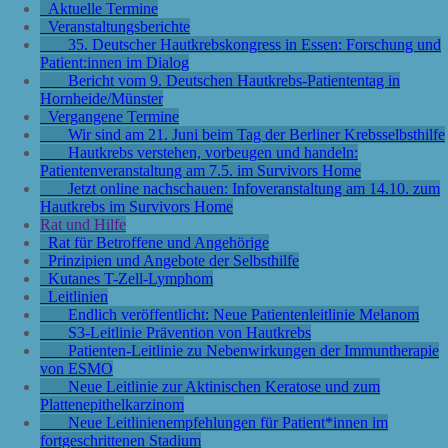
Aktuelle Termine
Veranstaltungsberichte
35. Deutscher Hautkrebskongress in Essen: Forschung und
Patient:innen im Dialog
Bericht vom 9. Deutschen Hautkrebs-Patiententag in
Hornheide/Münster
Vergangene Termine
Wir sind am 21. Juni beim Tag der Berliner Krebsselbsthilfe
Hautkrebs verstehen, vorbeugen und handeln:
Patientenveranstaltung am 7.5. im Survivors Home
Jetzt online nachschauen: Infoveranstaltung am 14.10. zum
Hautkrebs im Survivors Home
Rat und Hilfe
Rat für Betroffene und Angehörige
Prinzipien und Angebote der Selbsthilfe
Kutanes T-Zell-Lymphom
Leitlinien
Endlich veröffentlicht: Neue Patientenleitlinie Melanom
S3-Leitlinie Prävention von Hautkrebs
Patienten-Leitlinie zu Nebenwirkungen der Immuntherapie
von ESMO
Neue Leitlinie zur Aktinischen Keratose und zum
Plattenepithelkarzinom
Neue Leitlinienempfehlungen für Patient*innen im
fortgeschrittenen Stadium