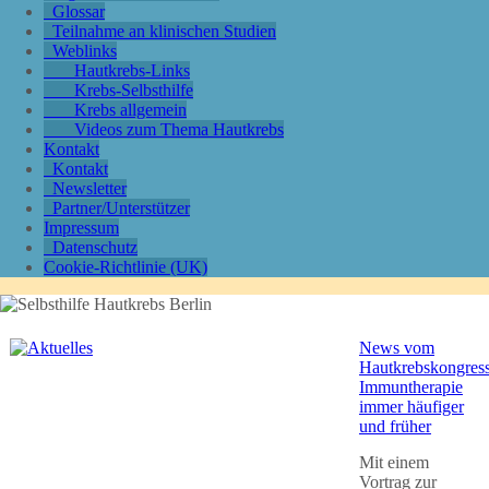
Glossar
Teilnahme an klinischen Studien
Weblinks
Hautkrebs-Links
Krebs-Selbsthilfe
Krebs allgemein
Videos zum Thema Hautkrebs
Kontakt
Kontakt
Newsletter
Partner/Unterstützer
Impressum
Datenschutz
Cookie-Richtlinie (UK)
News vom
Hautkrebskongress
Immuntherapie
immer häufiger
und früher
Mit einem
Vortrag zur