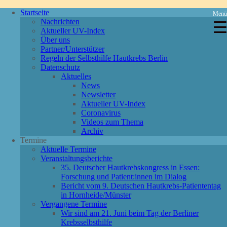
Startseite
Men
Nachrichten
Aktueller UV-Index
Über uns
Partner/Unterstützer
Regeln der Selbsthilfe Hautkrebs Berlin
Datenschutz
Aktuelles
News
Newsletter
Aktueller UV-Index
Coronavirus
Videos zum Thema
Archiv
Termine
Aktuelle Termine
Veranstaltungsberichte
35. Deutscher Hautkrebskongress in Essen:
Forschung und Patient:innen im Dialog
Bericht vom 9. Deutschen Hautkrebs-Patiententag
in Hornheide/Münster
Vergangene Termine
Wir sind am 21. Juni beim Tag der Berliner
Krebsselbsthilfe