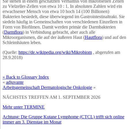
Sie stehen in einem geschätzten Verhältnis von mikrobiellen Zellen
zu Vielzeller-Zellen von etwa 10 : 1. In absoluten Zahlen wird ein
erwachsener Mensch von etwa 10 hoch 14 (100 Billionen)
Bakterien besiedelt, diese überwiegend im Gastrointestinaltrakt. Sie
siedeln häufig in Gemeinschaften von verschiedenen Einzellern in
Form von Biofilmen. Damit werden primär die Darmbakterien
(
Darmflora
) in Verbindung gebracht, aber auch alle
Mikroorganismen, die auf der äußeren Haut (
Hautflora
) und auf den
Schleimhäuten leben.
(Quelle:
https://de.wikipedia.org/wiki/Mikrobiom
, abgerufen am
28.9.2018)
« Back to Glossary Index
«
adjuvante
Arbeitsgemeinschaft Dermatologische Onkologie
»
NÄCHSTES TREFFEN AM 1. SEPTEMBER 2026
Mehr unter TERMINE
Achtung: Die Gruppe Kutane Lymphome (CTCL) trifft sich online
immer am 3. Dienstag im Monat