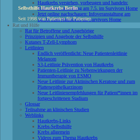
Hautkrebs verstehen, vorbeugen und handeln:
Selbsthilfe Hautkrebs Berlin
Patientenveranstaltung am 7.5. im Survivors Home
Jetzt online nachschauen: Infoveranstaltung am
Seit 1998 von Patienten für Patienten
14.10. zum Hautkrebs im Survivors Home
Rat und Hilfe
Rat für Betroffene und Angehörige
Prinzipien und Angebote der Selbsthilfe
Kutanes T-Zell-Lymphom
Leitlinien
Endlich veröffentlicht: Neue Patientenleitlinie
Melanom
S3-Leitlinie Prävention von Hautkrebs
Patienten-Leitlinie zu Nebenwirkungen der
Immuntherapie von ESMO
Neue Leitlinie zur Aktinischen Keratose und zum
Plattenepithelkarzinom
Neue Leitlinienempfehlungen für Patient*innen im
fortgeschrittenen Stadium
Glossar
Teilnahme an klinischen Studien
Weblinks
Hautkrebs-Links
Krebs-Selbsthilfe
Krebs allgemein
Videos zum Thema Hautkrebs