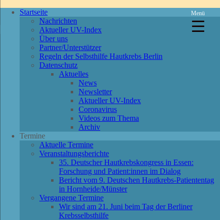
Startseite
Menü
Nachrichten
Aktueller UV-Index
Über uns
Partner/Unterstützer
Regeln der Selbsthilfe Hautkrebs Berlin
Datenschutz
Aktuelles
News
Newsletter
Aktueller UV-Index
Coronavirus
Videos zum Thema
Archiv
Termine
Aktuelle Termine
Veranstaltungsberichte
35. Deutscher Hautkrebskongress in Essen:
Forschung und Patient:innen im Dialog
Bericht vom 9. Deutschen Hautkrebs-Patiententag
in Hornheide/Münster
Vergangene Termine
Wir sind am 21. Juni beim Tag der Berliner
Krebsselbsthilfe