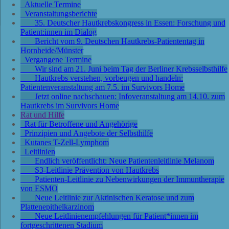
Aktuelle Termine
Veranstaltungsberichte
35. Deutscher Hautkrebskongress in Essen: Forschung und
Patient:innen im Dialog
Bericht vom 9. Deutschen Hautkrebs-Patiententag in
Hornheide/Münster
Vergangene Termine
Wir sind am 21. Juni beim Tag der Berliner Krebsselbsthilfe
Hautkrebs verstehen, vorbeugen und handeln:
Patientenveranstaltung am 7.5. im Survivors Home
Jetzt online nachschauen: Infoveranstaltung am 14.10. zum
Hautkrebs im Survivors Home
Rat und Hilfe
Rat für Betroffene und Angehörige
Prinzipien und Angebote der Selbsthilfe
Kutanes T-Zell-Lymphom
Leitlinien
Endlich veröffentlicht: Neue Patientenleitlinie Melanom
S3-Leitlinie Prävention von Hautkrebs
Patienten-Leitlinie zu Nebenwirkungen der Immuntherapie
von ESMO
Neue Leitlinie zur Aktinischen Keratose und zum
Plattenepithelkarzinom
Neue Leitlinienempfehlungen für Patient*innen im
fortgeschrittenen Stadium