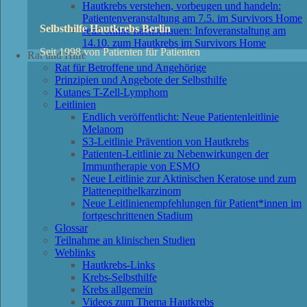
Hautkrebs verstehen, vorbeugen und handeln:
Patientenveranstaltung am 7.5. im Survivors Home
Selbsthilfe Hautkrebs Berlin
Jetzt online nachschauen: Infoveranstaltung am
14.10. zum Hautkrebs im Survivors Home
Seit 1998 von Patienten für Patienten
Rat und Hilfe
Rat für Betroffene und Angehörige
Prinzipien und Angebote der Selbsthilfe
Kutanes T-Zell-Lymphom
Leitlinien
Endlich veröffentlicht: Neue Patientenleitlinie
Melanom
S3-Leitlinie Prävention von Hautkrebs
Patienten-Leitlinie zu Nebenwirkungen der
Immuntherapie von ESMO
Neue Leitlinie zur Aktinischen Keratose und zum
Plattenepithelkarzinom
Neue Leitlinienempfehlungen für Patient*innen im
fortgeschrittenen Stadium
Glossar
Teilnahme an klinischen Studien
Weblinks
Hautkrebs-Links
Krebs-Selbsthilfe
Krebs allgemein
Videos zum Thema Hautkrebs