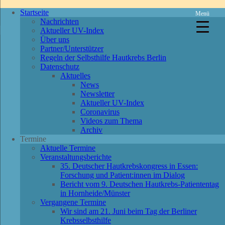
Startseite
Menü
Nachrichten
Aktueller UV-Index
Über uns
Partner/Unterstützer
Regeln der Selbsthilfe Hautkrebs Berlin
Datenschutz
Aktuelles
News
Newsletter
Aktueller UV-Index
Coronavirus
Videos zum Thema
Archiv
Termine
Aktuelle Termine
Veranstaltungsberichte
35. Deutscher Hautkrebskongress in Essen:
Forschung und Patient:innen im Dialog
Bericht vom 9. Deutschen Hautkrebs-Patiententag
in Hornheide/Münster
Vergangene Termine
Wir sind am 21. Juni beim Tag der Berliner
Krebsselbsthilfe