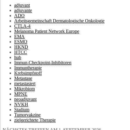
adjuvant
adjuvante
ADO
Arbeitsgemeinschaft Dermatologische Onkologie
CTLA-4
Melanoma Patient Network Europe
EMA
ESMO
HKND
HTCC
hub
Immun-Checkpoint-Inhibitoren
Immuntherapie
Krebsimpfstoff
Metastase
metastasiert
Mikrobiom
MPNE
neoadjuvant
NVKH
Stadium
Tumorvakzine
zielgerichtete Therapie
NÄCHSTES TREFFEN AM 1. SEPTEMBER 2026