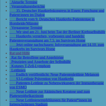
Aktuelle Termine
Veranstaltungsberichte
35. Deutscher Hautkrebskongress in Essen: Forschung und
Patient:innen im Dialog
Bericht vom 9. Deutschen Hautkrebs-Patiententag in
Hornheide/Münster
Vergangene Termine
Wir sind am 21. Juni beim Tag der Berliner Krebsselbsthilfe
Hautkrebs verstehen, vorbeugen und handeln:
Patientenveranstaltung am 7.5. im Survivors Home
Jetzt online nachschauen: Infoveranstaltung am 14.10. zum
Hautkrebs im Survivors Home
Rat und Hilfe
Rat für Betroffene und Angehörige
Prinzipien und Angebote der Selbsthilfe
Kutanes T-Zell-Lymphom
Leitlinien
Endlich veröffentlicht: Neue Patientenleitlinie Melanom
S3-Leitlinie Prävention von Hautkrebs
Patienten-Leitlinie zu Nebenwirkungen der Immuntherapie
von ESMO
Neue Leitlinie zur Aktinischen Keratose und zum
Plattenepithelkarzinom
Neue Leitlinienempfehlungen für Patient*innen im
fortgeschrittenen Stadium