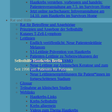
Hautkrebs verstehen, vorbeugen und handeln:
Patientenveranstaltung am 7.5. im Survivors Home
Jetzt online nachschauen: Infoveranstaltung am
14.10. zum Hautkrebs im Survivors Home
Rat und Hilfe
Rat für Betroffene und Angehörige
Prinzipien und Angebote der Selbsthilfe
Kutanes T-Zell-Lymphom
Leitlinien
Endlich veröffentlicht: Neue Patientenleitlinie
Melanom
S3-Leitlinie Prävention von Hautkrebs
Patienten-Leitlinie zu Nebenwirkungen der
Immuntherapie von ESMO
Selbsthilfe Hautkrebs Berlin
Neue Leitlinie zur Aktinischen Keratose und zum
Seit 1998 von Patienten für Patienten
Plattenepithelkarzinom
Neue Leitlinienempfehlungen für Patient*innen im
fortgeschrittenen Stadium
Glossar
Teilnahme an klinischen Studien
Weblinks
Hautkrebs-Links
Krebs-Selbsthilfe
Krebs allgemein
Videos zum Thema Hautkrebs