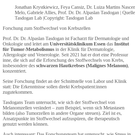
Jonathan Krystkiewicz, Feya Cansiz, Dr. Luiza Martins Nascen
Melo, Gabriele Allies, Prof. Dr. Dr. Alpaslan Tasdogan | Quelle
Tasdogan Lab |Copyright: Tasdogan Lab
Forschung zum Stoffwechsel von Krebszellen
Prof. Dr. Dr. Alpaslan Tasdogan ist Facharzt für Dermatologie und
Onkologie und leitet am
Universitätsklinikum Essen
das
Institut
für Tumor‑Metabolismus
in der Klinik für Dermatologie,
Allergologie und Venerologie. Seit 2021 hat er dort eine Professur
inne, die sich auf die Erforschung des Stoffwechsels von Krebs,
insbesondere des
schwarzen Hautkrebses (Malignes Melanom)
,
konzentriert.
Seine Forschung findet an der Schnittstelle von Labor und Klinik
statt: Die Erkenntnisse sollen direkt Krebspatient:innen
zugutekommen.
Tasdogans Team untersucht, wie sich der Stoffwechsel von
Melanomzellen verändert – zum Beispiel, wenn sich Metastasen
bilden (also Tumorzellen in andere Organe streuen). Ziel ist es,
Ansatzpunkte im Stoffwechsel aufzuspüren, die therapeutisch
genutzt werden können.
Auch interessant: Das Forschungsteam hat untersucht, wie Stress in