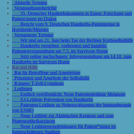
Aktuelle Termine
Veranstaltungsberichte
35. Deutscher Hautkrebskongress in Essen: Forschung und
Patient:innen im Dialog
Bericht vom 9. Deutschen Hautkrebs-Patiententag in
Hornheide/Münster
Vergangene Termine
Wir sind am 21. Juni beim Tag der Berliner Krebsselbsthilfe
Hautkrebs verstehen, vorbeugen und handeln:
Patientenveranstaltung am 7.5. im Survivors Home
Jetzt online nachschauen: Infoveranstaltung am 14.10. zum
Hautkrebs im Survivors Home
Rat und Hilfe
Rat für Betroffene und Angehörige
Prinzipien und Angebote der Selbsthilfe
Kutanes T-Zell-Lymphom
Leitlinien
Endlich veröffentlicht: Neue Patientenleitlinie Melanom
S3-Leitlinie Prävention von Hautkrebs
Patienten-Leitlinie zu Nebenwirkungen der Immuntherapie
von ESMO
Neue Leitlinie zur Aktinischen Keratose und zum
Plattenepithelkarzinom
Neue Leitlinienempfehlungen für Patient*innen im
fortgeschrittenen Stadium