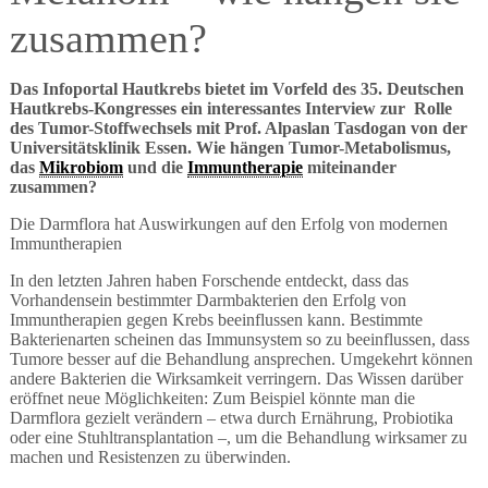
zusammen?
Das Infoportal Hautkrebs bietet im Vorfeld des 35. Deutschen
Hautkrebs-Kongresses ein interessantes Interview zur Rolle
des Tumor-Stoffwechsels mit Prof. Alpaslan Tasdogan von der
Universitätsklinik Essen. Wie hängen Tumor-Metabolismus,
das
Mikrobiom
und die
Immuntherapie
miteinander
zusammen?
Die Darmflora hat Auswirkungen auf den Erfolg von modernen
Immuntherapien
In den letzten Jahren haben Forschende entdeckt, dass das
Vorhandensein bestimmter Darmbakterien den Erfolg von
Immuntherapien gegen Krebs beeinflussen kann. Bestimmte
Bakterienarten scheinen das Immunsystem so zu beeinflussen, dass
Tumore besser auf die Behandlung ansprechen. Umgekehrt können
andere Bakterien die Wirksamkeit verringern. Das Wissen darüber
eröffnet neue Möglichkeiten: Zum Beispiel könnte man die
Darmflora gezielt verändern – etwa durch Ernährung, Probiotika
oder eine Stuhltransplantation –, um die Behandlung wirksamer zu
machen und Resistenzen zu überwinden.