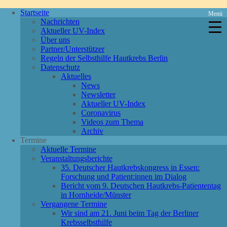
Startseite
Menü
Nachrichten
Aktueller UV-Index
Über uns
Partner/Unterstützer
Regeln der Selbsthilfe Hautkrebs Berlin
Datenschutz
Aktuelles
News
Newsletter
Aktueller UV-Index
Coronavirus
Videos zum Thema
Archiv
Termine
Aktuelle Termine
Veranstaltungsberichte
35. Deutscher Hautkrebskongress in Essen:
Forschung und Patient:innen im Dialog
Bericht vom 9. Deutschen Hautkrebs-Patiententag
in Hornheide/Münster
Vergangene Termine
Wir sind am 21. Juni beim Tag der Berliner
Krebsselbsthilfe