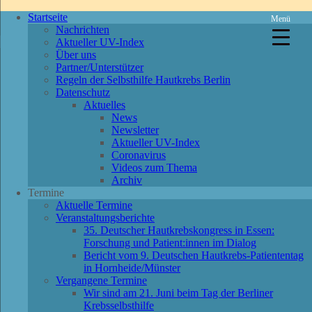
Startseite
Menü
Nachrichten
Aktueller UV-Index
Über uns
Partner/Unterstützer
Regeln der Selbsthilfe Hautkrebs Berlin
Datenschutz
Aktuelles
News
Newsletter
Aktueller UV-Index
Coronavirus
Videos zum Thema
Archiv
Termine
Aktuelle Termine
Veranstaltungsberichte
35. Deutscher Hautkrebskongress in Essen:
Forschung und Patient:innen im Dialog
Bericht vom 9. Deutschen Hautkrebs-Patiententag
in Hornheide/Münster
Vergangene Termine
Wir sind am 21. Juni beim Tag der Berliner
Krebsselbsthilfe