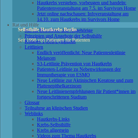
Hautkrebs verstehen, vorbeugen und handeln:
Patientenveranstaltung am 7.5. im Survivors Home
Jetzt online nachschauen: Infoveranstaltung am
14.10. zum Hautkrebs im Survivors Home
Rat und Hilfe
Selbsthilfe Hautkrebs Berlin
Rat für Betroffene und Angehörige
Prinzipien und Angebote der Selbsthilfe
Seit 1998 von Patienten für Patienten
Kutanes T-Zell-Lymphom
Leitlinien
Endlich veröffentlicht: Neue Patientenleitlinie
Melanom
S3-Leitlinie Prävention von Hautkrebs
Patienten-Leitlinie zu Nebenwirkungen der
Immuntherapie von ESMO
Neue Leitlinie zur Aktinischen Keratose und zum
Plattenepithelkarzinom
Neue Leitlinienempfehlungen für Patient*innen im
fortgeschrittenen Stadium
Glossar
Teilnahme an klinischen Studien
Weblinks
Hautkrebs-Links
Krebs-Selbsthilfe
Krebs allgemein
Videos zum Thema Hautkrebs