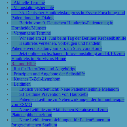
Aktuelle Termine
Veranstaltungsberichte
35. Deutscher Hautkrebskongress in Essen: Forschung und
Patient:innen im Dialog
Bericht vom 9. Deutschen Hautkrebs-Patiententag in
Hornheide/Münster
Vergangene Termine
Wir sind am 21. Juni beim Tag der Berliner Krebsselbsthilfe
Hautkrebs verstehen, vorbeugen und handeln:
Patientenveranstaltung am 7.5. im Survivors Home
Jetzt online nachschauen: Infoveranstaltung am 14.10. zum
Hautkrebs im Survivors Home
Rat und Hilfe
Rat für Betroffene und Angehörige
Prinzipien und Angebote der Selbsthilfe
Kutanes T-Zell-Lymphom
Leitlinien
Endlich veröffentlicht: Neue Patientenleitlinie Melanom
S3-Leitlinie Prävention von Hautkrebs
Patienten-Leitlinie zu Nebenwirkungen der Immuntherapie
von ESMO
Neue Leitlinie zur Aktinischen Keratose und zum
Plattenepithelkarzinom
Neue Leitlinienempfehlungen für Patient*innen im
fortgeschrittenen Stadium