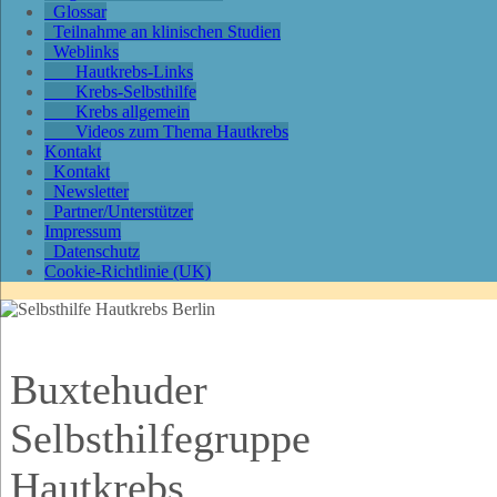
Glossar
Teilnahme an klinischen Studien
Weblinks
Hautkrebs-Links
Krebs-Selbsthilfe
Krebs allgemein
Videos zum Thema Hautkrebs
Kontakt
Kontakt
Newsletter
Partner/Unterstützer
Impressum
Datenschutz
Cookie-Richtlinie (UK)
Buxtehuder
Selbsthilfegruppe
Hautkrebs