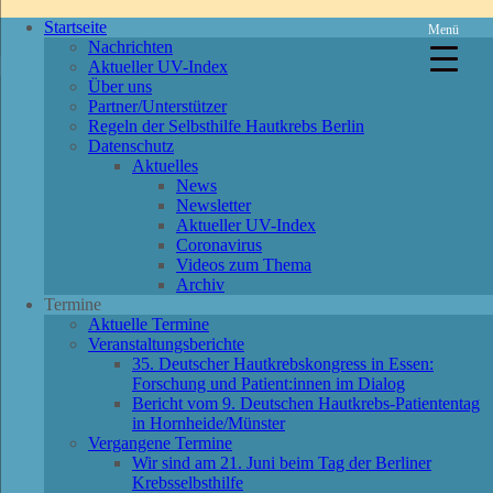
Startseite
Menü
Nachrichten
Aktueller UV-Index
Über uns
Partner/Unterstützer
Regeln der Selbsthilfe Hautkrebs Berlin
Datenschutz
Aktuelles
News
Newsletter
Aktueller UV-Index
Coronavirus
Videos zum Thema
Archiv
Termine
Aktuelle Termine
Veranstaltungsberichte
35. Deutscher Hautkrebskongress in Essen:
Forschung und Patient:innen im Dialog
Bericht vom 9. Deutschen Hautkrebs-Patiententag
in Hornheide/Münster
Vergangene Termine
Wir sind am 21. Juni beim Tag der Berliner
Krebsselbsthilfe