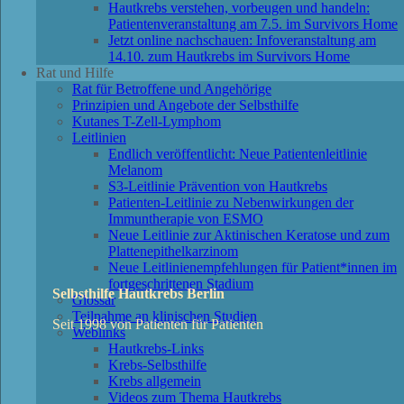
Hautkrebs verstehen, vorbeugen und handeln:
Patientenveranstaltung am 7.5. im Survivors Home
Jetzt online nachschauen: Infoveranstaltung am
14.10. zum Hautkrebs im Survivors Home
Rat und Hilfe
Rat für Betroffene und Angehörige
Prinzipien und Angebote der Selbsthilfe
Kutanes T-Zell-Lymphom
Leitlinien
Endlich veröffentlicht: Neue Patientenleitlinie
Melanom
S3-Leitlinie Prävention von Hautkrebs
Patienten-Leitlinie zu Nebenwirkungen der
Immuntherapie von ESMO
Neue Leitlinie zur Aktinischen Keratose und zum
Plattenepithelkarzinom
Neue Leitlinienempfehlungen für Patient*innen im
fortgeschrittenen Stadium
Selbsthilfe Hautkrebs Berlin
Glossar
Teilnahme an klinischen Studien
Seit 1998 von Patienten für Patienten
Weblinks
Hautkrebs-Links
Krebs-Selbsthilfe
Krebs allgemein
Videos zum Thema Hautkrebs