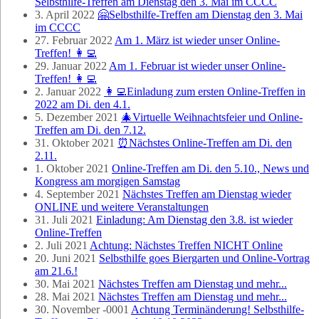
Selbsthilfe-Treffen am Dienstag den 3. Mai im CCCC
3. April 2022
🤗Selbsthilfe-Treffen am Dienstag den 3. Mai
im CCCC
27. Februar 2022
Am 1. März ist wieder unser Online-
Treffen! 👩‍💻
29. Januar 2022
Am 1. Februar ist wieder unser Online-
Treffen! 👩‍💻
2. Januar 2022
👩‍💻Einladung zum ersten Online-Treffen in
2022 am Di. den 4.1.
5. Dezember 2021
🎄Virtuelle Weihnachtsfeier und Online-
Treffen am Di. den 7.12.
31. Oktober 2021
⏰Nächstes Online-Treffen am Di. den
2.11.
1. Oktober 2021
Online-Treffen am Di. den 5.10., News und
Kongress am morgigen Samstag
4. September 2021
Nächstes Treffen am Dienstag wieder
ONLINE und weitere Veranstaltungen
31. Juli 2021
Einladung: Am Dienstag den 3.8. ist wieder
Online-Treffen
2. Juli 2021
Achtung: Nächstes Treffen NICHT Online
20. Juni 2021
Selbsthilfe goes Biergarten und Online-Vortrag
am 21.6.!
30. Mai 2021
Nächstes Treffen am Dienstag und mehr...
28. Mai 2021
Nächstes Treffen am Dienstag und mehr...
30. November -0001
Achtung Terminänderung! Selbsthilfe-