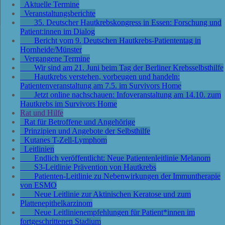
Aktuelle Termine
Veranstaltungsberichte
35. Deutscher Hautkrebskongress in Essen: Forschung und
Patient:innen im Dialog
Bericht vom 9. Deutschen Hautkrebs-Patiententag in
Hornheide/Münster
Vergangene Termine
Wir sind am 21. Juni beim Tag der Berliner Krebsselbsthilfe
Hautkrebs verstehen, vorbeugen und handeln:
Patientenveranstaltung am 7.5. im Survivors Home
Jetzt online nachschauen: Infoveranstaltung am 14.10. zum
Hautkrebs im Survivors Home
Rat und Hilfe
Rat für Betroffene und Angehörige
Prinzipien und Angebote der Selbsthilfe
Kutanes T-Zell-Lymphom
Leitlinien
Endlich veröffentlicht: Neue Patientenleitlinie Melanom
S3-Leitlinie Prävention von Hautkrebs
Patienten-Leitlinie zu Nebenwirkungen der Immuntherapie
von ESMO
Neue Leitlinie zur Aktinischen Keratose und zum
Plattenepithelkarzinom
Neue Leitlinienempfehlungen für Patient*innen im
fortgeschrittenen Stadium