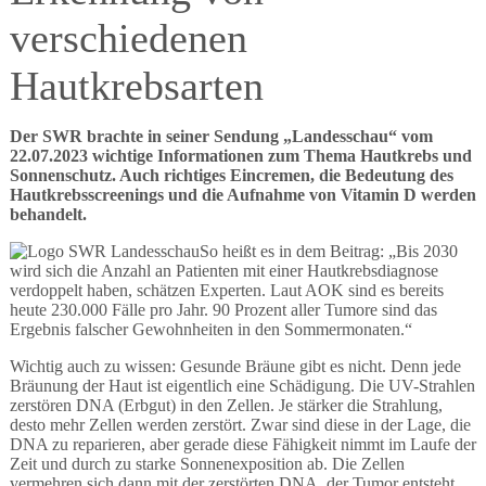
verschiedenen
Hautkrebsarten
Der SWR brachte in seiner Sendung „Landesschau“ vom
22.07.2023 wichtige Informationen zum Thema Hautkrebs und
Sonnenschutz. Auch richtiges Eincremen, die Bedeutung des
Hautkrebsscreenings und die Aufnahme von Vitamin D werden
behandelt.
So heißt es in dem Beitrag: „Bis 2030
wird sich die Anzahl an Patienten mit einer Hautkrebsdiagnose
verdoppelt haben, schätzen Experten. Laut AOK sind es bereits
heute 230.000 Fälle pro Jahr. 90 Prozent aller Tumore sind das
Ergebnis falscher Gewohnheiten in den Sommermonaten.“
Wichtig auch zu wissen: Gesunde Bräune gibt es nicht. Denn jede
Bräunung der Haut ist eigentlich eine Schädigung. Die UV-Strahlen
zerstören DNA (Erbgut) in den Zellen. Je stärker die Strahlung,
desto mehr Zellen werden zerstört. Zwar sind diese in der Lage, die
DNA zu reparieren, aber gerade diese Fähigkeit nimmt im Laufe der
Zeit und durch zu starke Sonnenexposition ab. Die Zellen
vermehren sich dann mit der zerstörten DNA, der Tumor entsteht.