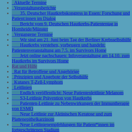
Aktuelle Termine
Veranstaltungsberichte
35. Deutscher Hautkrebskongress in Essen: Forschung und
Patient:innen im Dialog
Bericht vom 9. Deutschen Hautkrebs-Patiententag in
Hornheide/Münster
Vergangene Termine
Wir sind am 21. Juni beim Tag der Berliner Krebsselbsthilfe
Hautkrebs verstehen, vorbeugen und handeln:
Patientenveranstaltung am 7.5. im Survivors Home
Jetzt online nachschauen: Infoveranstaltung am 14.10. zum
Hautkrebs im Survivors Home
Rat und Hilfe
Rat für Betroffene und Angehörige
Prinzipien und Angebote der Selbsthilfe
Kutanes T-Zell-Lymphom
Leitlinien
Endlich veröffentlicht: Neue Patientenleitlinie Melanom
S3-Leitlinie Prävention von Hautkrebs
Patienten-Leitlinie zu Nebenwirkungen der Immuntherapie
von ESMO
Neue Leitlinie zur Aktinischen Keratose und zum
Plattenepithelkarzinom
Neue Leitlinienempfehlungen für Patient*innen im
fortgeschrittenen Stadium