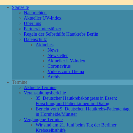
Startseite
Nachrichten
Aktueller UV-Index
Über uns
Partner/Unterstützer
Regeln der Selbsthilfe Hautkrebs Berlin
Datenschutz
Aktuelles
News
Newsletter
Aktueller UV-Index
Coronavirus
Videos zum Thema
Archiv
Termine
Aktuelle Termine
Veranstaltungsberichte
35. Deutscher Hautkrebskongress in Essen:
Forschung und Patient:innen im Dialog
Bericht vom 9. Deutschen Hautkrebs-Patiententag
in Hornheide/Münster
Vergangene Termine
Wir sind am 21. Juni beim Tag der Berliner
Krebsselbsthilfe