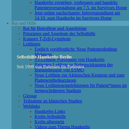
Hautkrebs verstehen, vorbeugen und handeln:
Patientenveranstaltung am 7.5. im Survivors Home
Jetzt online nachschauen: Infoveranstaltung am
14.10. zum Hautkrebs im Survivors Home
Rat und Hilfe
Rat für Betroffene und Angehörige
Prinzipien und Angebote der Selbsthilfe
Kutanes T-Zell-Lymphom
Leitlinien
Endlich veröffentlicht: Neue Patientenleitlinie
Melanom
Selbsthilfe Hautkrebs Berlin
S3-Leitlinie Prävention von Hautkrebs
Patienten-Leitlinie zu Nebenwirkungen der
Seit 1998 von Patienten für Patienten
Immuntherapie von ESMO
Neue Leitlinie zur Aktinischen Keratose und zum
Plattenepithelkarzinom
Neue Leitlinienempfehlungen für Patient*innen im
fortgeschrittenen Stadium
Glossar
Teilnahme an klinischen Studien
Weblinks
Hautkrebs-Links
Krebs-Selbsthilfe
Krebs allgemein
Videos zum Thema Hautkrebs