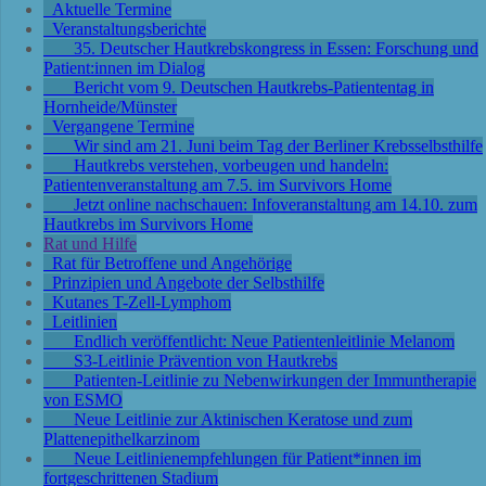
Aktuelle Termine
Veranstaltungsberichte
35. Deutscher Hautkrebskongress in Essen: Forschung und
Patient:innen im Dialog
Bericht vom 9. Deutschen Hautkrebs-Patiententag in
Hornheide/Münster
Vergangene Termine
Wir sind am 21. Juni beim Tag der Berliner Krebsselbsthilfe
Hautkrebs verstehen, vorbeugen und handeln:
Patientenveranstaltung am 7.5. im Survivors Home
Jetzt online nachschauen: Infoveranstaltung am 14.10. zum
Hautkrebs im Survivors Home
Rat und Hilfe
Rat für Betroffene und Angehörige
Prinzipien und Angebote der Selbsthilfe
Kutanes T-Zell-Lymphom
Leitlinien
Endlich veröffentlicht: Neue Patientenleitlinie Melanom
S3-Leitlinie Prävention von Hautkrebs
Patienten-Leitlinie zu Nebenwirkungen der Immuntherapie
von ESMO
Neue Leitlinie zur Aktinischen Keratose und zum
Plattenepithelkarzinom
Neue Leitlinienempfehlungen für Patient*innen im
fortgeschrittenen Stadium