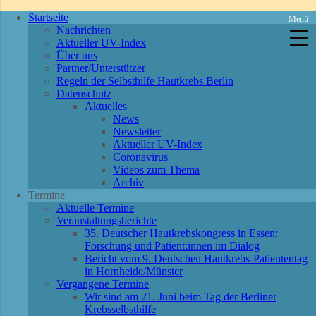
Startseite
Menü
Nachrichten
Aktueller UV-Index
Über uns
Partner/Unterstützer
Regeln der Selbsthilfe Hautkrebs Berlin
Datenschutz
Aktuelles
News
Newsletter
Aktueller UV-Index
Coronavirus
Videos zum Thema
Archiv
Termine
Aktuelle Termine
Veranstaltungsberichte
35. Deutscher Hautkrebskongress in Essen:
Forschung und Patient:innen im Dialog
Bericht vom 9. Deutschen Hautkrebs-Patiententag
in Hornheide/Münster
Vergangene Termine
Wir sind am 21. Juni beim Tag der Berliner
Krebsselbsthilfe