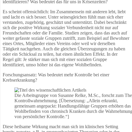
identifizieren? Was bedeutet das für uns in Krisenzeiten?
Es scheint offensichtlich: Im Zusammensein mit anderen lebt, liebt
und lacht es sich besser. Unter seinesgleichen fühlt man sich eher
verstanden, zugehörig, geschätzt und unterstützt. Dabei beschränkt
sich die positive Wirkung sozialer Verbundenheit nicht nur auf
Freundschaften oder die Familie. Studien zeigen, dass das auch auf
weiter gefasste soziale Gruppen zutrifft, zum Beispiel auf Bewohner
eines Ortes, Mitglieder eines Vereins oder weil wir derselben
Tätigkeit nachgehen. Auch die gleichen Überzeugungen zu haben
oder ein Schicksal zu teilen, hat einen ähnlichen Effekt. In der
Regel gilt: Je stärker man sich mit einer sozialen Gruppe
identifiziert, umso höher ist das eigene Wohlbefinden.
Forschungsansatz: Was bedeutet mehr Kontrolle bei einer
Krebserkrankung?
Die Arbeitsgruppe von Susanne Relke, M.Sc., forscht zum Th
Kontrollwahrnehmung. [Übersetzung: „Allein erkrankt,
gemeinsam angepackt: Handlungsfähige Gruppen erhöhen das
Wohlbefinden von chronisch Kranken durch die Wahrnehmun
von persönlicher Kontrolle.“]
Diese heilsame Wirkung macht man sich im klinischen Setting
bereits zunutze, z.B. in gruppenbasierten Therapien oder in der