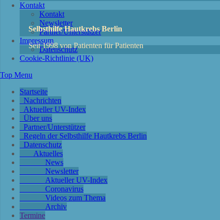
Kontakt
Kontakt
Newsletter
Selbsthilfe Hautkrebs Berlin
Partner/Unterstützer
Impressum
Seit 1998 von Patienten für Patienten
Datenschutz
Cookie-Richtlinie (UK)
Top Menu
Startseite
Nachrichten
Aktueller UV-Index
Über uns
Partner/Unterstützer
Regeln der Selbsthilfe Hautkrebs Berlin
Datenschutz
Aktuelles
News
Newsletter
Aktueller UV-Index
Coronavirus
Videos zum Thema
Archiv
Termine