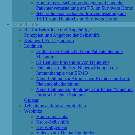
Hautkrebs verstehen, vorbeugen und handeln:
Patientenveranstaltung am 7.5. im Survivors Home
Jetzt online nachschauen: Infoveranstaltung am
14.10. zum Hautkrebs im Survivors Home
Rat und Hilfe
Rat für Betroffene und Angehörige
Prinzipien und Angebote der Selbsthilfe
Kutanes T-Zell-Lymphom
Leitlinien
Endlich veröffentlicht: Neue Patientenleitlinie
Melanom
S3-Leitlinie Prävention von Hautkrebs
Patienten-Leitlinie zu Nebenwirkungen der
Immuntherapie von ESMO
Neue Leitlinie zur Aktinischen Keratose und zum
Plattenepithelkarzinom
Neue Leitlinienempfehlungen für Patient*innen im
fortgeschrittenen Stadium
Glossar
Teilnahme an klinischen Studien
Weblinks
Hautkrebs-Links
Krebs-Selbsthilfe
Krebs allgemein
Videos zum Thema Hautkrebs