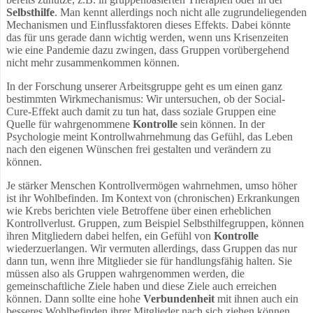
Selbsthilfe
. Man kennt allerdings noch nicht alle zugrundeliegenden
Mechanismen und Einflussfaktoren dieses Effekts. Dabei könnte
das für uns gerade dann wichtig werden, wenn uns Krisenzeiten
wie eine Pandemie dazu zwingen, dass Gruppen vorübergehend
nicht mehr zusammenkommen können.
In der Forschung unserer Arbeitsgruppe geht es um einen ganz
bestimmten Wirkmechanismus: Wir untersuchen, ob der Social-
Cure-Effekt auch damit zu tun hat, dass soziale Gruppen eine
Quelle für wahrgenommene
Kontrolle
sein können. In der
Psychologie meint Kontrollwahrnehmung das Gefühl, das Leben
nach den eigenen Wünschen frei gestalten und verändern zu
können.
Je stärker Menschen Kontrollvermögen wahrnehmen, umso höher
ist ihr Wohlbefinden. Im Kontext von (chronischen) Erkrankungen
wie Krebs berichten viele Betroffene über einen erheblichen
Kontrollverlust. Gruppen, zum Beispiel Selbsthilfegruppen, können
ihren Mitgliedern dabei helfen, ein Gefühl von
Kontrolle
wiederzuerlangen. Wir vermuten allerdings, dass Gruppen das nur
dann tun, wenn ihre Mitglieder sie für handlungsfähig halten. Sie
müssen also als Gruppen wahrgenommen werden, die
gemeinschaftliche Ziele haben und diese Ziele auch erreichen
können. Dann sollte eine hohe
Verbundenheit
mit ihnen auch ein
besseres Wohlbefinden ihrer Mitglieder nach sich ziehen können,