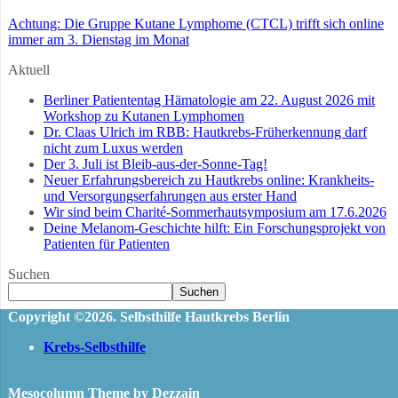
Achtung: Die Gruppe Kutane Lymphome (CTCL) trifft sich online
immer am 3. Dienstag im Monat
Aktuell
Berliner Patiententag Hämatologie am 22. August 2026 mit
Workshop zu Kutanen Lymphomen
Dr. Claas Ulrich im RBB: Hautkrebs-Früherkennung darf
nicht zum Luxus werden
Der 3. Juli ist Bleib-aus-der-Sonne-Tag!
Neuer Erfahrungsbereich zu Hautkrebs online: Krankheits-
und Versorgungserfahrungen aus erster Hand
Wir sind beim Charité-Sommerhautsymposium am 17.6.2026
Deine Melanom-Geschichte hilft: Ein Forschungsprojekt von
Patienten für Patienten
Suchen
Suchen
Copyright ©2026. Selbsthilfe Hautkrebs Berlin
Krebs-Selbsthilfe
Mesocolumn Theme by Dezzain