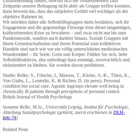
Zusammenhang finden, obwohl sich die Teilnehmenden zum
Zeitpunkt unserer Befragung nicht aktiv als Gruppe treffen konnten,
dann beweist das, dass das subjektive Gefühl viel wichtiger als der
objektive Rahmen ist.
Wir möchten daher alle Selbsthilfegruppen darin bestärken, sich ihr
Engagement und die gegenseitige Fürsorge trotz dieser langatmigen,
kräftezehrenden Krise zu bewahren – und zwar nicht nur bis zum
Pandemieende, sondern auch darüber hinaus. Soziale Gruppen mit
ihrem Gemeinschaftssinn und ihrem Potenzial zum kollektiven
Handeln sind nach wie vor ein völlig unterschätztes medizinisches
Wundermittel – für Seele, Geist und Körper. Fühlen Sie sich, liebe
Selbsthilfeaktiven, also unbedingt dazu ermutigt, zuversichtlich und
zielorientiert zu bleiben. Sie werden davon profitieren.
Studie: Relke, S., Fritsche, I., Masson, T., Kleine, A.-K., Thien, K.,
Von Glahn, L., Leuteritz, K. & Richter, D. (in press). Personal
condition but social cure: Agentic ingroups elevate well-being in
chronically ill patients through perceptions of personal control.
British Journal of Health Psychology
Susanne Relke, M.Sc., Universität Leipzig, Institut für Psychologie,
Abteilung Sozialpsychologie (gekürzt, zuerst erschienen in
DLH-
Info 74
)
Related Posts