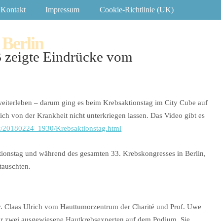
Kontakt
Impressum
Cookie-Richtlinie (UK)
 Berlin
B zeigte Eindrücke vom
eiterleben – darum ging es beim Krebsaktionstag im City Cube auf
h von der Krankheit nicht unterkriegen lassen. Das Video gibt es
iv/20180224_1930/Krebsaktionstag.html
tionstag und während des gesamten 33. Krebskongresses in Berlin,
tauschten.
Dr. Claas Ulrich vom Hauttumorzentrum der Charité und Prof. Uwe
ir zwei ausgewiesene Hautkrebsexperten auf dem Podium. Sie