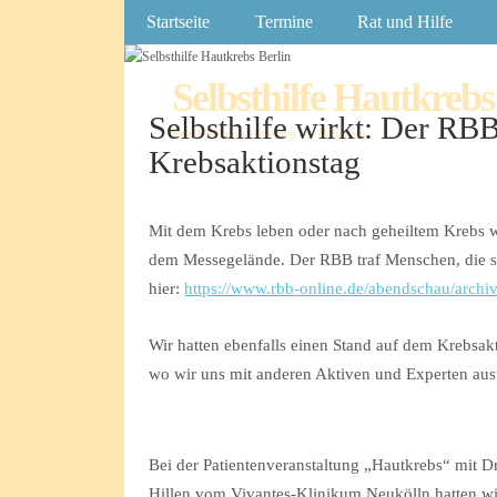
Startseite
Termine
Rat und Hilfe
Selbsthilfe Hautkrebs
Selbsthilfe wirkt: Der RB
Seit 1998 von Patienten für Patienten
Krebsaktionstag
Mit dem Krebs leben oder nach geheiltem Krebs w
dem Messegelände. Der RBB traf Menschen, die sic
hier:
https://www.rbb-online.de/abendschau/arch
Wir hatten ebenfalls einen Stand auf dem Krebsak
wo wir uns mit anderen Aktiven und Experten aus
Bei der Patientenveranstaltung „Hautkrebs“ mit 
Hillen vom Vivantes-Klinikum Neukölln hatten w