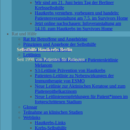
Wir sind am 21. Juni beim Tag der Berliner
Krebsselbsthilfe
Hautkrebs verstehen, vorbeugen und handeln:
Patientenveranstaltung am 7.5. im Survivors Home
Jetzt online nachschauen: Infoveranstaltung am
14.10. zum Hautkrebs im Survivors Home
Rat und Hilfe
Rat für Betroffene und Angehörige
Prinzipien und Angebote der Selbsthilfe
Kutanes T-Zell-Lymphom
Selbsthilfe Hautkrebs Berlin
Leitlinien
Seit 1998 von Patienten für Patienten
Endlich veröffentlicht: Neue Patientenleitlinie
Melanom
S3-Leitlinie Prävention von Hautkrebs
Patienten-Leitlinie zu Nebenwirkungen der
Immuntherapie von ESMO
Neue Leitlinie zur Aktinischen Keratose und zum
Plattenepithelkarzinom
Neue Leitlinienempfehlungen für Patient*innen im
fortgeschrittenen Stadium
Glossar
Teilnahme an klinischen Studien
Weblinks
Hautkrebs-Links
Krebs-Selbsthilfe