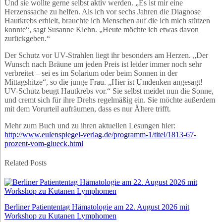
Und sie wollte gerne selbst aktiv werden. „Es ist mir eine
Herzenssache zu helfen. Als ich vor sechs Jahren die Diagnose
Hautkrebs erhielt, brauchte ich Menschen auf die ich mich stützen
konnte“, sagt Susanne Klehn. „Heute möchte ich etwas davon
zurückgeben.“
Der Schutz vor UV-Strahlen liegt ihr besonders am Herzen. „Der
Wunsch nach Bräune um jeden Preis ist leider immer noch sehr
verbreitet – sei es im Solarium oder beim Sonnen in der
Mittagshitze“, so die junge Frau. „Hier ist Umdenken angesagt!
UV-Schutz beugt Hautkrebs vor.“ Sie selbst meidet nun die Sonne,
und cremt sich für ihre Drehs regelmäßig ein. Sie möchte außerdem
mit dem Vorurteil aufräumen, dass es nur Ältere trifft.
Mehr zum Buch und zu ihren aktuellen Lesungen hier:
http://www.eulenspiegel-verlag.de/programm-1/titel/1813-67-
prozent-vom-glueck.html
Related Posts
Berliner Patiententag Hämatologie am 22. August 2026 mit
Workshop zu Kutanen Lymphomen