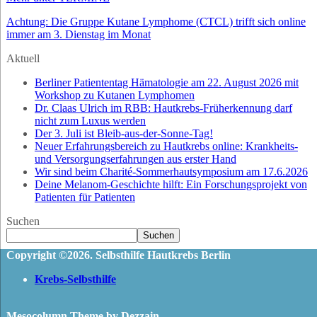
Achtung: Die Gruppe Kutane Lymphome (CTCL) trifft sich online
immer am 3. Dienstag im Monat
Aktuell
Berliner Patiententag Hämatologie am 22. August 2026 mit
Workshop zu Kutanen Lymphomen
Dr. Claas Ulrich im RBB: Hautkrebs-Früherkennung darf
nicht zum Luxus werden
Der 3. Juli ist Bleib-aus-der-Sonne-Tag!
Neuer Erfahrungsbereich zu Hautkrebs online: Krankheits-
und Versorgungserfahrungen aus erster Hand
Wir sind beim Charité-Sommerhautsymposium am 17.6.2026
Deine Melanom-Geschichte hilft: Ein Forschungsprojekt von
Patienten für Patienten
Suchen
Suchen
Copyright ©2026. Selbsthilfe Hautkrebs Berlin
Krebs-Selbsthilfe
Mesocolumn Theme by Dezzain