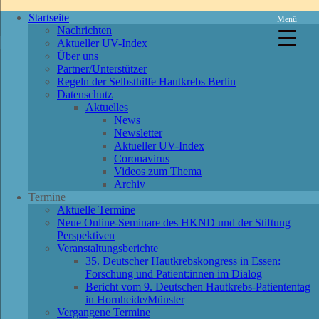
Startseite
Menü
Nachrichten
Aktueller UV-Index
Über uns
Partner/Unterstützer
Regeln der Selbsthilfe Hautkrebs Berlin
Datenschutz
Aktuelles
News
Newsletter
Aktueller UV-Index
Coronavirus
Videos zum Thema
Archiv
Termine
Aktuelle Termine
Neue Online-Seminare des HKND und der Stiftung
Perspektiven
Veranstaltungsberichte
35. Deutscher Hautkrebskongress in Essen:
Forschung und Patient:innen im Dialog
Bericht vom 9. Deutschen Hautkrebs-Patiententag
in Hornheide/Münster
Vergangene Termine