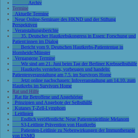
Archiv
Termine
Aktuelle Termine
Neue Online-Seminare des HKND und der Stiftung
Perspektiven
Veranstaltungsberichte
35. Deutscher Hautkrebskongress in Essen: Forschung und
Patient:innen im Dialog
Bericht vom 9. Deutschen Hautkrebs-Patiententag in
Hornheide/Münster
Vergangene Termine
Wir sind am 21. Juni beim Tag der Berliner Krebsselbsthilfe
Hautkrebs verstehen, vorbeugen und handeln:
Patientenveranstaltung am 7.5. im Survivors Home
Jetzt online nachschauen: Infoveranstaltung am 14.10. zum
Hautkrebs im Survivors Home
Rat und Hilfe
Rat für Betroffene und Angehörige
Prinzipien und Angebote der Selbsthilfe
Kutanes T-Zell-Lymphom
Leitlinien
Endlich veröffentlicht: Neue Patientenleitlinie Melanom
S3-Leitlinie Prävention von Hautkrebs
Patienten-Leitlinie zu Nebenwirkungen der Immuntherapie
von ESMO