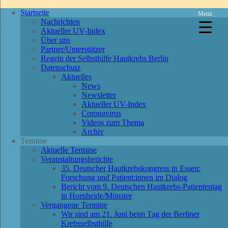
Startseite
Menü
Nachrichten
Aktueller UV-Index
Über uns
Partner/Unterstützer
Regeln der Selbsthilfe Hautkrebs Berlin
Datenschutz
Aktuelles
News
Newsletter
Aktueller UV-Index
Coronavirus
Videos zum Thema
Archiv
Termine
Aktuelle Termine
Veranstaltungsberichte
35. Deutscher Hautkrebskongress in Essen:
Forschung und Patient:innen im Dialog
Bericht vom 9. Deutschen Hautkrebs-Patiententag
in Hornheide/Münster
Vergangene Termine
Wir sind am 21. Juni beim Tag der Berliner
Krebsselbsthilfe