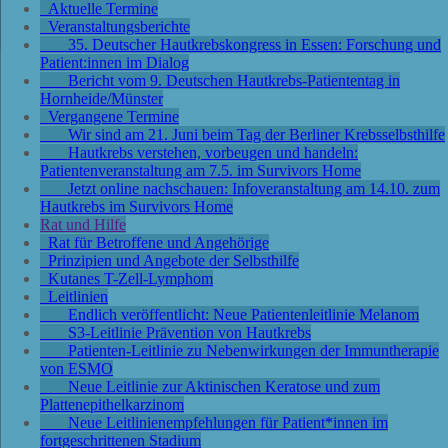
Aktuelle Termine
Veranstaltungsberichte
35. Deutscher Hautkrebskongress in Essen: Forschung und
Patient:innen im Dialog
Bericht vom 9. Deutschen Hautkrebs-Patiententag in
Hornheide/Münster
Vergangene Termine
Wir sind am 21. Juni beim Tag der Berliner Krebsselbsthilfe
Hautkrebs verstehen, vorbeugen und handeln:
Patientenveranstaltung am 7.5. im Survivors Home
Jetzt online nachschauen: Infoveranstaltung am 14.10. zum
Hautkrebs im Survivors Home
Rat und Hilfe
Rat für Betroffene und Angehörige
Prinzipien und Angebote der Selbsthilfe
Kutanes T-Zell-Lymphom
Leitlinien
Endlich veröffentlicht: Neue Patientenleitlinie Melanom
S3-Leitlinie Prävention von Hautkrebs
Patienten-Leitlinie zu Nebenwirkungen der Immuntherapie
von ESMO
Neue Leitlinie zur Aktinischen Keratose und zum
Plattenepithelkarzinom
Neue Leitlinienempfehlungen für Patient*innen im
fortgeschrittenen Stadium