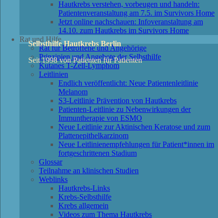
Hautkrebs verstehen, vorbeugen und handeln:
Patientenveranstaltung am 7.5. im Survivors Home
Jetzt online nachschauen: Infoveranstaltung am
14.10. zum Hautkrebs im Survivors Home
Rat und Hilfe
Selbsthilfe Hautkrebs Berlin
Rat für Betroffene und Angehörige
Prinzipien und Angebote der Selbsthilfe
Seit 1998 von Patienten für Patienten
Kutanes T-Zell-Lymphom
Leitlinien
Endlich veröffentlicht: Neue Patientenleitlinie
Melanom
S3-Leitlinie Prävention von Hautkrebs
Patienten-Leitlinie zu Nebenwirkungen der
Immuntherapie von ESMO
Neue Leitlinie zur Aktinischen Keratose und zum
Plattenepithelkarzinom
Neue Leitlinienempfehlungen für Patient*innen im
fortgeschrittenen Stadium
Glossar
Teilnahme an klinischen Studien
Weblinks
Hautkrebs-Links
Krebs-Selbsthilfe
Krebs allgemein
Videos zum Thema Hautkrebs