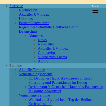
Startseite
Menü
Nachrichten
Aktueller UV-Index
Über uns
Partner/Unterstützer
Regeln der Selbsthilfe Hautkrebs Berlin
Datenschutz
Aktuelles
News
Newsletter
Aktueller UV-Index
Coronavirus
Videos zum Thema
Archiv
Termine
Aktuelle Termine
Veranstaltungsberichte
35. Deutscher Hautkrebskongress in Essen:
Forschung und Patient:innen im Dialog
Bericht vom 9. Deutschen Hautkrebs-Patiententag
in Hornheide/Münster
Vergangene Termine
Wir sind am 21. Juni beim Tag der Berliner
Krebsselbsthilfe