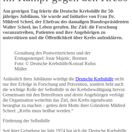
Am gestrigen Tag feierte die Deutsche Krebshilfe ihr 50-
jähriges Jubiläum. Sie wurde auf Initiative von Frau Dr.
Mildred Scheel, der Ehefrau des damaligen Bundespräsidenten
Walter Scheel, ins Leben gerufen. Ihr Ziel: die Forschung
voranzutreiben, Patienten und ihre Angehörigen zu
unterstützen und die Öffentlichkeit über Krebs aufzuklären.
Gestaltung des Postwertzeichens und der
Ersttagsstempel: Josie Majetic, Bremen
Foto: © Deutsche Krebshilfe/Konrad Rufus
Müller
Anlässlich ihres Jubiläums würdigt die
Deutsche Krebshilfe
nicht
nur ihre Erfolge in Forschung und Prävention, sondern hebt auch
die wichtige Rolle der Selbsthilfe in der Krebsbewältigung hervor.
Gemeinsam mit den Betroffenen und deren Angehörigen verfolgt
die Organisation weiterhin das Ziel, den Krebs irgendwann
besiegbar zu machen – getreu dem Motto ihrer Gründerin Mildred
Scheel: „Krebs muss heilbar werden.“
Förderung der Selbsthilfe
Seit ihrer Gründung im Jahr 1974 hat sich die Deutsche Krebshilfe