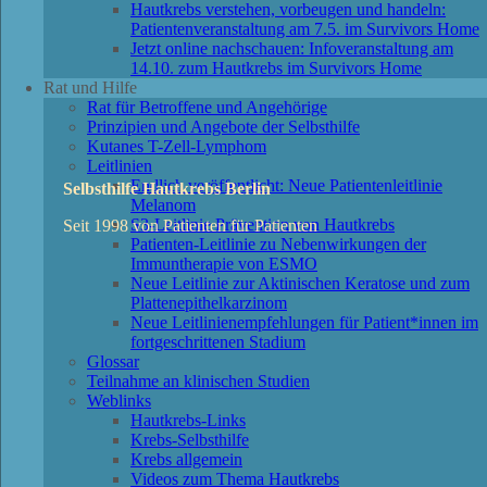
Hautkrebs verstehen, vorbeugen und handeln:
Patientenveranstaltung am 7.5. im Survivors Home
Jetzt online nachschauen: Infoveranstaltung am
14.10. zum Hautkrebs im Survivors Home
Rat und Hilfe
Rat für Betroffene und Angehörige
Prinzipien und Angebote der Selbsthilfe
Kutanes T-Zell-Lymphom
Leitlinien
Endlich veröffentlicht: Neue Patientenleitlinie
Selbsthilfe Hautkrebs Berlin
Melanom
S3-Leitlinie Prävention von Hautkrebs
Seit 1998 von Patienten für Patienten
Patienten-Leitlinie zu Nebenwirkungen der
Immuntherapie von ESMO
Neue Leitlinie zur Aktinischen Keratose und zum
Plattenepithelkarzinom
Neue Leitlinienempfehlungen für Patient*innen im
fortgeschrittenen Stadium
Glossar
Teilnahme an klinischen Studien
Weblinks
Hautkrebs-Links
Krebs-Selbsthilfe
Krebs allgemein
Videos zum Thema Hautkrebs