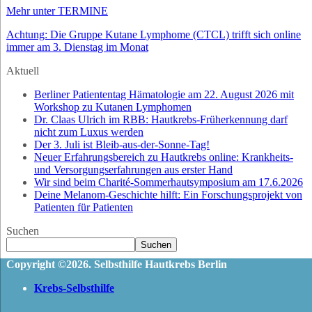
Mehr unter TERMINE
Achtung: Die Gruppe Kutane Lymphome (CTCL) trifft sich online
immer am 3. Dienstag im Monat
Aktuell
Berliner Patiententag Hämatologie am 22. August 2026 mit
Workshop zu Kutanen Lymphomen
Dr. Claas Ulrich im RBB: Hautkrebs-Früherkennung darf
nicht zum Luxus werden
Der 3. Juli ist Bleib-aus-der-Sonne-Tag!
Neuer Erfahrungsbereich zu Hautkrebs online: Krankheits-
und Versorgungserfahrungen aus erster Hand
Wir sind beim Charité-Sommerhautsymposium am 17.6.2026
Deine Melanom-Geschichte hilft: Ein Forschungsprojekt von
Patienten für Patienten
Suchen
Suchen
Copyright ©2026. Selbsthilfe Hautkrebs Berlin
Krebs-Selbsthilfe