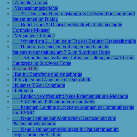
Aktuelle Termine
Veranstaltungsberichte
35. Deutscher Hautkrebskongress in Essen: Forschung und
Patient:innen im Dialog
Bericht vom 9. Deutschen Hautkrebs-Patiententag in
Hornheide/Münster
Vergangene Termine
Wir sind am 21. Juni beim Tag der Berliner Krebsselbsthilfe
Hautkrebs verstehen, vorbeugen und handeln:
Patientenveranstaltung am 7.5. im Survivors Home
Jetzt online nachschauen: Infoveranstaltung am 14.10. zum
Hautkrebs im Survivors Home
Rat und Hilfe
Rat für Betroffene und Angehörige
Prinzipien und Angebote der Selbsthilfe
Kutanes T-Zell-Lymphom
Leitlinien
Endlich veröffentlicht: Neue Patientenleitlinie Melanom
S3-Leitlinie Prävention von Hautkrebs
Patienten-Leitlinie zu Nebenwirkungen der Immuntherapie
von ESMO
Neue Leitlinie zur Aktinischen Keratose und zum
Plattenepithelkarzinom
Neue Leitlinienempfehlungen für Patient*innen im
fortgeschrittenen Stadium