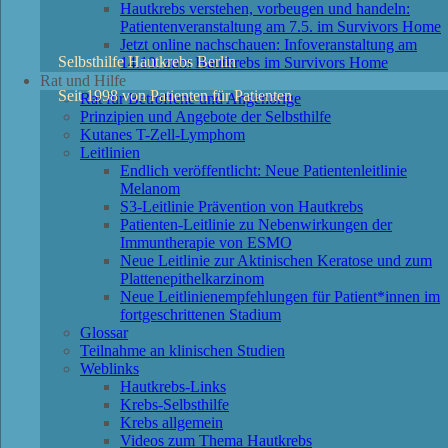
Hautkrebs verstehen, vorbeugen und handeln:
Patientenveranstaltung am 7.5. im Survivors Home
Jetzt online nachschauen: Infoveranstaltung am
Selbsthilfe Hautkrebs Berlin
14.10. zum Hautkrebs im Survivors Home
Rat und Hilfe
Seit 1998 von Patienten für Patienten
Rat für Betroffene und Angehörige
Prinzipien und Angebote der Selbsthilfe
Kutanes T-Zell-Lymphom
Leitlinien
Endlich veröffentlicht: Neue Patientenleitlinie
Melanom
S3-Leitlinie Prävention von Hautkrebs
Patienten-Leitlinie zu Nebenwirkungen der
Immuntherapie von ESMO
Neue Leitlinie zur Aktinischen Keratose und zum
Plattenepithelkarzinom
Neue Leitlinienempfehlungen für Patient*innen im
fortgeschrittenen Stadium
Glossar
Teilnahme an klinischen Studien
Weblinks
Hautkrebs-Links
Krebs-Selbsthilfe
Krebs allgemein
Videos zum Thema Hautkrebs