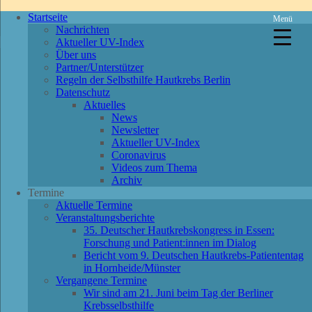
Startseite
Menü
Nachrichten
Aktueller UV-Index
Über uns
Partner/Unterstützer
Regeln der Selbsthilfe Hautkrebs Berlin
Datenschutz
Aktuelles
News
Newsletter
Aktueller UV-Index
Coronavirus
Videos zum Thema
Archiv
Termine
Aktuelle Termine
Veranstaltungsberichte
35. Deutscher Hautkrebskongress in Essen:
Forschung und Patient:innen im Dialog
Bericht vom 9. Deutschen Hautkrebs-Patiententag
in Hornheide/Münster
Vergangene Termine
Wir sind am 21. Juni beim Tag der Berliner
Krebsselbsthilfe