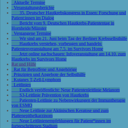
Aktuelle Termine
Veranstaltungsberichte
35. Deutscher Hautkrebskongress in Essen: Forschung und
Patient:innen im Dialog
Bericht vom 9. Deutschen Hautkrebs-Patiententag in
Hornheide/Münster
Vergangene Termine
Wir sind am 21. Juni beim Tag der Berliner Krebsselbsthilfe
Hautkrebs verstehen, vorbeugen und handeln:
Patientenveranstaltung am 7.5. im Survivors Home
Jetzt online nachschauen: Infoveranstaltung am 14.10. zum
Hautkrebs im Survivors Home
Rat und Hilfe
Rat für Betroffene und Angehörige
Prinzipien und Angebote der Selbsthilfe
Kutanes T-Zell-Lymphom
Leitlinien
Endlich veröffentlicht: Neue Patientenleitlinie Melanom
S3-Leitlinie Prävention von Hautkrebs
Patienten-Leitlinie zu Nebenwirkungen der Immuntherapie
von ESMO
Neue Leitlinie zur Aktinischen Keratose und zum
Plattenepithelkarzinom
Neue Leitlinienempfehlungen für Patient*innen im
fortgeschrittenen Stadium