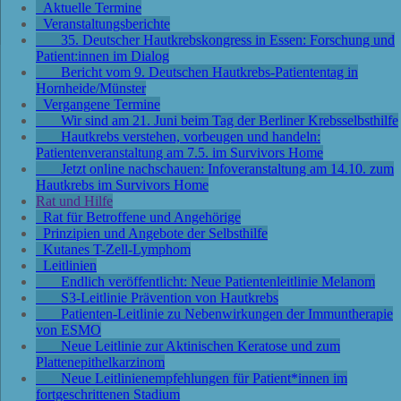
Aktuelle Termine
Veranstaltungsberichte
35. Deutscher Hautkrebskongress in Essen: Forschung und
Patient:innen im Dialog
Bericht vom 9. Deutschen Hautkrebs-Patiententag in
Hornheide/Münster
Vergangene Termine
Wir sind am 21. Juni beim Tag der Berliner Krebsselbsthilfe
Hautkrebs verstehen, vorbeugen und handeln:
Patientenveranstaltung am 7.5. im Survivors Home
Jetzt online nachschauen: Infoveranstaltung am 14.10. zum
Hautkrebs im Survivors Home
Rat und Hilfe
Rat für Betroffene und Angehörige
Prinzipien und Angebote der Selbsthilfe
Kutanes T-Zell-Lymphom
Leitlinien
Endlich veröffentlicht: Neue Patientenleitlinie Melanom
S3-Leitlinie Prävention von Hautkrebs
Patienten-Leitlinie zu Nebenwirkungen der Immuntherapie
von ESMO
Neue Leitlinie zur Aktinischen Keratose und zum
Plattenepithelkarzinom
Neue Leitlinienempfehlungen für Patient*innen im
fortgeschrittenen Stadium