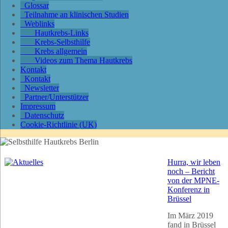
Glossar
Teilnahme an klinischen Studien
Weblinks
Hautkrebs-Links
Krebs-Selbsthilfe
Krebs allgemein
Videos zum Thema Hautkrebs
Kontakt
Kontakt
Newsletter
Partner/Unterstützer
Impressum
Datenschutz
Cookie-Richtlinie (UK)
Hurra, wir leben
noch – Bericht
von der MPNE-
Konferenz in
Brüssel
Im März 2019
fand in Brüssel