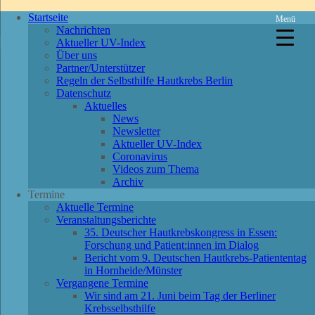
Startseite
Menü
Nachrichten
Aktueller UV-Index
Über uns
Partner/Unterstützer
Regeln der Selbsthilfe Hautkrebs Berlin
Datenschutz
Aktuelles
News
Newsletter
Aktueller UV-Index
Coronavirus
Videos zum Thema
Archiv
Termine
Aktuelle Termine
Veranstaltungsberichte
35. Deutscher Hautkrebskongress in Essen:
Forschung und Patient:innen im Dialog
Bericht vom 9. Deutschen Hautkrebs-Patiententag
in Hornheide/Münster
Vergangene Termine
Wir sind am 21. Juni beim Tag der Berliner
Krebsselbsthilfe