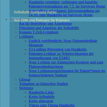
Hautkrebs verstehen, vorbeugen und handeln:
Patientenveranstaltung am 7.5. im Survivors Home
Jetzt online nachschauen: Infoveranstaltung am
Selbsthilfe Hautkrebs Berlin
14.10. zum Hautkrebs im Survivors Home
Rat und Hilfe
Seit 1998 von Patienten für Patienten
Rat für Betroffene und Angehörige
Prinzipien und Angebote der Selbsthilfe
Kutanes T-Zell-Lymphom
Leitlinien
Endlich veröffentlicht: Neue Patientenleitlinie
Melanom
S3-Leitlinie Prävention von Hautkrebs
Patienten-Leitlinie zu Nebenwirkungen der
Immuntherapie von ESMO
Neue Leitlinie zur Aktinischen Keratose und zum
Plattenepithelkarzinom
Neue Leitlinienempfehlungen für Patient*innen im
fortgeschrittenen Stadium
Glossar
Teilnahme an klinischen Studien
Weblinks
Hautkrebs-Links
Krebs-Selbsthilfe
Krebs allgemein
Videos zum Thema Hautkrebs