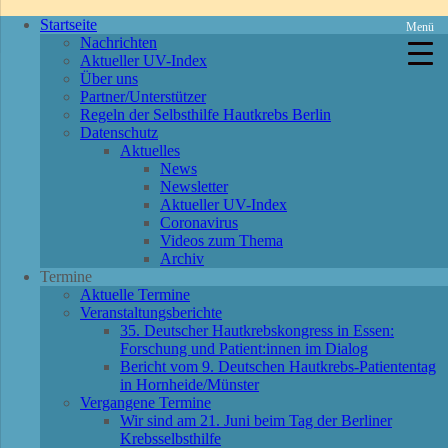
Startseite
Menü
Nachrichten
Aktueller UV-Index
Über uns
Partner/Unterstützer
Regeln der Selbsthilfe Hautkrebs Berlin
Datenschutz
Aktuelles
News
Newsletter
Aktueller UV-Index
Coronavirus
Videos zum Thema
Archiv
Termine
Aktuelle Termine
Veranstaltungsberichte
35. Deutscher Hautkrebskongress in Essen:
Forschung und Patient:innen im Dialog
Bericht vom 9. Deutschen Hautkrebs-Patiententag
in Hornheide/Münster
Vergangene Termine
Wir sind am 21. Juni beim Tag der Berliner
Krebsselbsthilfe