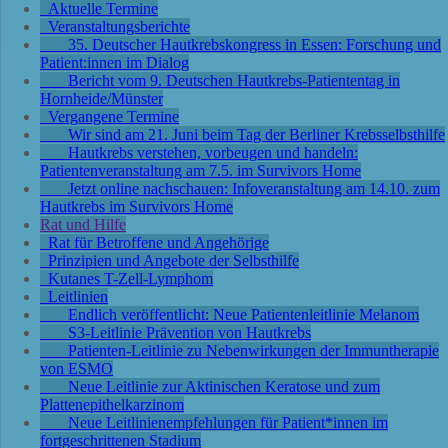
Aktuelle Termine
Veranstaltungsberichte
35. Deutscher Hautkrebskongress in Essen: Forschung und
Patient:innen im Dialog
Bericht vom 9. Deutschen Hautkrebs-Patiententag in
Hornheide/Münster
Vergangene Termine
Wir sind am 21. Juni beim Tag der Berliner Krebsselbsthilfe
Hautkrebs verstehen, vorbeugen und handeln:
Patientenveranstaltung am 7.5. im Survivors Home
Jetzt online nachschauen: Infoveranstaltung am 14.10. zum
Hautkrebs im Survivors Home
Rat und Hilfe
Rat für Betroffene und Angehörige
Prinzipien und Angebote der Selbsthilfe
Kutanes T-Zell-Lymphom
Leitlinien
Endlich veröffentlicht: Neue Patientenleitlinie Melanom
S3-Leitlinie Prävention von Hautkrebs
Patienten-Leitlinie zu Nebenwirkungen der Immuntherapie
von ESMO
Neue Leitlinie zur Aktinischen Keratose und zum
Plattenepithelkarzinom
Neue Leitlinienempfehlungen für Patient*innen im
fortgeschrittenen Stadium