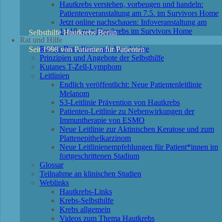
Hautkrebs verstehen, vorbeugen und handeln:
Patientenveranstaltung am 7.5. im Survivors Home
Jetzt online nachschauen: Infoveranstaltung am
14.10. zum Hautkrebs im Survivors Home
Selbsthilfe Hautkrebs Berlin
Rat und Hilfe
Rat für Betroffene und Angehörige
Seit 1998 von Patienten für Patienten
Prinzipien und Angebote der Selbsthilfe
Kutanes T-Zell-Lymphom
Leitlinien
Endlich veröffentlicht: Neue Patientenleitlinie
Melanom
S3-Leitlinie Prävention von Hautkrebs
Patienten-Leitlinie zu Nebenwirkungen der
Immuntherapie von ESMO
Neue Leitlinie zur Aktinischen Keratose und zum
Plattenepithelkarzinom
Neue Leitlinienempfehlungen für Patient*innen im
fortgeschrittenen Stadium
Glossar
Teilnahme an klinischen Studien
Weblinks
Hautkrebs-Links
Krebs-Selbsthilfe
Krebs allgemein
Videos zum Thema Hautkrebs