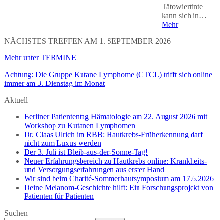
Tätowiertinte
kann sich in…
Mehr
NÄCHSTES TREFFEN AM 1. SEPTEMBER 2026
Mehr unter TERMINE
Achtung: Die Gruppe Kutane Lymphome (CTCL) trifft sich online
immer am 3. Dienstag im Monat
Aktuell
Berliner Patiententag Hämatologie am 22. August 2026 mit
Workshop zu Kutanen Lymphomen
Dr. Claas Ulrich im RBB: Hautkrebs-Früherkennung darf
nicht zum Luxus werden
Der 3. Juli ist Bleib-aus-der-Sonne-Tag!
Neuer Erfahrungsbereich zu Hautkrebs online: Krankheits-
und Versorgungserfahrungen aus erster Hand
Wir sind beim Charité-Sommerhautsymposium am 17.6.2026
Deine Melanom-Geschichte hilft: Ein Forschungsprojekt von
Patienten für Patienten
Suchen