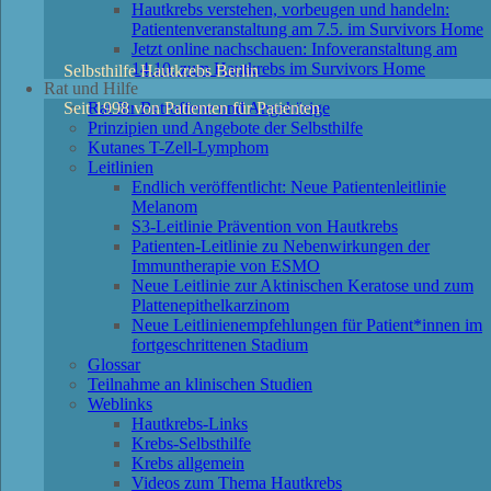
Hautkrebs verstehen, vorbeugen und handeln:
Patientenveranstaltung am 7.5. im Survivors Home
Jetzt online nachschauen: Infoveranstaltung am
14.10. zum Hautkrebs im Survivors Home
Selbsthilfe Hautkrebs Berlin
Rat und Hilfe
Seit 1998 von Patienten für Patienten
Rat für Betroffene und Angehörige
Prinzipien und Angebote der Selbsthilfe
Kutanes T-Zell-Lymphom
Leitlinien
Endlich veröffentlicht: Neue Patientenleitlinie
Melanom
S3-Leitlinie Prävention von Hautkrebs
Patienten-Leitlinie zu Nebenwirkungen der
Immuntherapie von ESMO
Neue Leitlinie zur Aktinischen Keratose und zum
Plattenepithelkarzinom
Neue Leitlinienempfehlungen für Patient*innen im
fortgeschrittenen Stadium
Glossar
Teilnahme an klinischen Studien
Weblinks
Hautkrebs-Links
Krebs-Selbsthilfe
Krebs allgemein
Videos zum Thema Hautkrebs