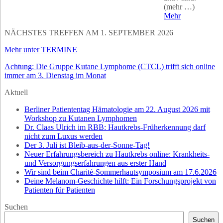
(mehr …)
Mehr
NÄCHSTES TREFFEN AM 1. SEPTEMBER 2026
Mehr unter TERMINE
Achtung: Die Gruppe Kutane Lymphome (CTCL) trifft sich online
immer am 3. Dienstag im Monat
Aktuell
Berliner Patiententag Hämatologie am 22. August 2026 mit
Workshop zu Kutanen Lymphomen
Dr. Claas Ulrich im RBB: Hautkrebs-Früherkennung darf
nicht zum Luxus werden
Der 3. Juli ist Bleib-aus-der-Sonne-Tag!
Neuer Erfahrungsbereich zu Hautkrebs online: Krankheits-
und Versorgungserfahrungen aus erster Hand
Wir sind beim Charité-Sommerhautsymposium am 17.6.2026
Deine Melanom-Geschichte hilft: Ein Forschungsprojekt von
Patienten für Patienten
Suchen
Suchen