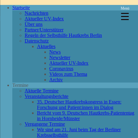
Startseite
Menü
Nachrichten
Aktueller UV-Index
Über uns
Partner/Unterstützer
Regeln der Selbsthilfe Hautkrebs Berlin
Datenschutz
Aktuelles
News
Newsletter
Aktueller UV-Index
Coronavirus
Videos zum Thema
Archiv
Termine
Aktuelle Termine
Veranstaltungsberichte
35. Deutscher Hautkrebskongress in Essen:
Forschung und Patient:innen im Dialog
Bericht vom 9. Deutschen Hautkrebs-Patiententag
in Hornheide/Münster
Vergangene Termine
Wir sind am 21. Juni beim Tag der Berliner
Krebsselbsthilfe