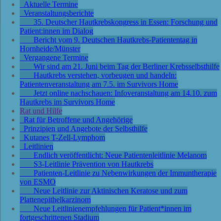
Aktuelle Termine
Veranstaltungsberichte
35. Deutscher Hautkrebskongress in Essen: Forschung und
Patient:innen im Dialog
Bericht vom 9. Deutschen Hautkrebs-Patiententag in
Hornheide/Münster
Vergangene Termine
Wir sind am 21. Juni beim Tag der Berliner Krebsselbsthilfe
Hautkrebs verstehen, vorbeugen und handeln:
Patientenveranstaltung am 7.5. im Survivors Home
Jetzt online nachschauen: Infoveranstaltung am 14.10. zum
Hautkrebs im Survivors Home
Rat und Hilfe
Rat für Betroffene und Angehörige
Prinzipien und Angebote der Selbsthilfe
Kutanes T-Zell-Lymphom
Leitlinien
Endlich veröffentlicht: Neue Patientenleitlinie Melanom
S3-Leitlinie Prävention von Hautkrebs
Patienten-Leitlinie zu Nebenwirkungen der Immuntherapie
von ESMO
Neue Leitlinie zur Aktinischen Keratose und zum
Plattenepithelkarzinom
Neue Leitlinienempfehlungen für Patient*innen im
fortgeschrittenen Stadium