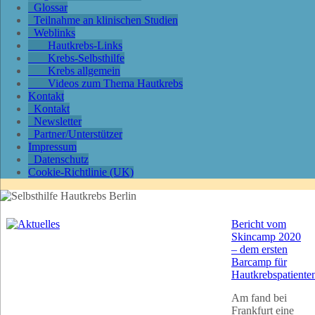
Glossar
Teilnahme an klinischen Studien
Weblinks
Hautkrebs-Links
Krebs-Selbsthilfe
Krebs allgemein
Videos zum Thema Hautkrebs
Kontakt
Kontakt
Newsletter
Partner/Unterstützer
Impressum
Datenschutz
Cookie-Richtlinie (UK)
Bericht vom
Skincamp 2020
– dem ersten
Barcamp für
Hautkrebspatiente
Am fand bei
Frankfurt eine