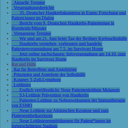
Aktuelle Termine
Veranstaltungsberichte
35. Deutscher Hautkrebskongress in Essen: Forschung und
Patient:innen im Dialog
Bericht vom 9. Deutschen Hautkrebs-Patiententag in
Hornheide/Münster
Vergangene Termine
Wir sind am 21. Juni beim Tag der Berliner Krebsselbsthilfe
Hautkrebs verstehen, vorbeugen und handeln:
Patientenveranstaltung am 7.5. im Survivors Home
Jetzt online nachschauen: Infoveranstaltung am 14.10. zum
Hautkrebs im Survivors Home
Rat und Hilfe
Rat für Betroffene und Angehörige
Prinzipien und Angebote der Selbsthilfe
Kutanes T-Zell-Lymphom
Leitlinien
Endlich veröffentlicht: Neue Patientenleitlinie Melanom
S3-Leitlinie Prävention von Hautkrebs
Patienten-Leitlinie zu Nebenwirkungen der Immuntherapie
von ESMO
Neue Leitlinie zur Aktinischen Keratose und zum
Plattenepithelkarzinom
Neue Leitlinienempfehlungen für Patient*innen im
fortgeschrittenen Stadium