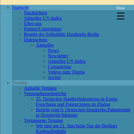
Startseite
Menü
Nachrichten
Aktueller UV-Index
Über uns
Partner/Unterstützer
Regeln der Selbsthilfe Hautkrebs Berlin
Datenschutz
Aktuelles
News
Newsletter
Aktueller UV-Index
Coronavirus
Videos zum Thema
Archiv
Termine
Aktuelle Termine
Veranstaltungsberichte
35. Deutscher Hautkrebskongress in Essen:
Forschung und Patient:innen im Dialog
Bericht vom 9. Deutschen Hautkrebs-Patiententag
in Hornheide/Münster
Vergangene Termine
Wir sind am 21. Juni beim Tag der Berliner
Krebsselbsthilfe