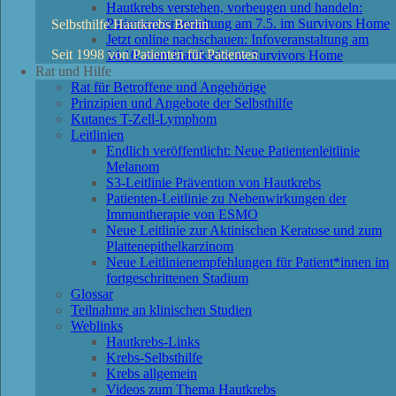
Hautkrebs verstehen, vorbeugen und handeln:
Patientenveranstaltung am 7.5. im Survivors Home
Selbsthilfe Hautkrebs Berlin
Jetzt online nachschauen: Infoveranstaltung am
Seit 1998 von Patienten für Patienten
14.10. zum Hautkrebs im Survivors Home
Rat und Hilfe
Rat für Betroffene und Angehörige
Prinzipien und Angebote der Selbsthilfe
Kutanes T-Zell-Lymphom
Leitlinien
Endlich veröffentlicht: Neue Patientenleitlinie
Melanom
S3-Leitlinie Prävention von Hautkrebs
Patienten-Leitlinie zu Nebenwirkungen der
Immuntherapie von ESMO
Neue Leitlinie zur Aktinischen Keratose und zum
Plattenepithelkarzinom
Neue Leitlinienempfehlungen für Patient*innen im
fortgeschrittenen Stadium
Glossar
Teilnahme an klinischen Studien
Weblinks
Hautkrebs-Links
Krebs-Selbsthilfe
Krebs allgemein
Videos zum Thema Hautkrebs