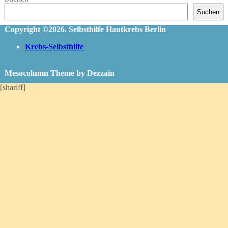
Suchen
Copyright ©2026. Selbsthilfe Hautkrebs Berlin
Krebs-Selbsthilfe
Mesocolumn Theme by Dezzain
[shariff]