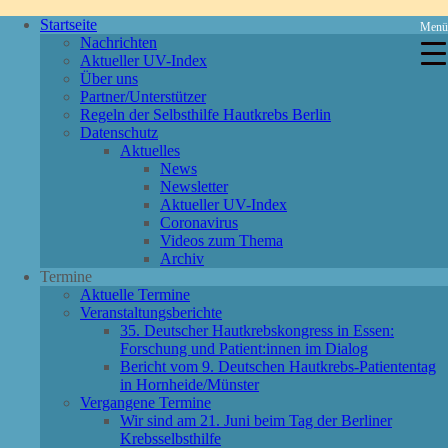
Startseite
Menü
Nachrichten
Aktueller UV-Index
Über uns
Partner/Unterstützer
Regeln der Selbsthilfe Hautkrebs Berlin
Datenschutz
Aktuelles
News
Newsletter
Aktueller UV-Index
Coronavirus
Videos zum Thema
Archiv
Termine
Aktuelle Termine
Veranstaltungsberichte
35. Deutscher Hautkrebskongress in Essen:
Forschung und Patient:innen im Dialog
Bericht vom 9. Deutschen Hautkrebs-Patiententag
in Hornheide/Münster
Vergangene Termine
Wir sind am 21. Juni beim Tag der Berliner
Krebsselbsthilfe