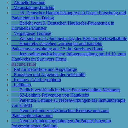
Aktuelle Termine
Veranstaltungsberichte
35. Deutscher Hautkrebskongress in Essen: Forschung und
Patient:innen im Dialog
Bericht vom 9. Deutschen Hautkrebs-Patiententag in
Hornheide/Münster
Vergangene Termine
Wir sind am 21. Juni beim Tag der Berliner Krebsselbsthilfe
Hautkrebs verstehen, vorbeugen und handeln:
Patientenveranstaltung am 7.5. im Survivors Home
Jetzt online nachschauen: Infoveranstaltung am 14.10. zum
Hautkrebs im Survivors Home
Rat und Hilfe
Rat für Betroffene und Angehörige
Prinzipien und Angebote der Selbsthilfe
Kutanes T-Zell-Lymphom
Leitlinien
Endlich veröffentlicht: Neue Patientenleitlinie Melanom
S3-Leitlinie Prävention von Hautkrebs
Patienten-Leitlinie zu Nebenwirkungen der Immuntherapie
von ESMO
Neue Leitlinie zur Aktinischen Keratose und zum
Plattenepithelkarzinom
Neue Leitlinienempfehlungen für Patient*innen im
fortgeschrittenen Stadium