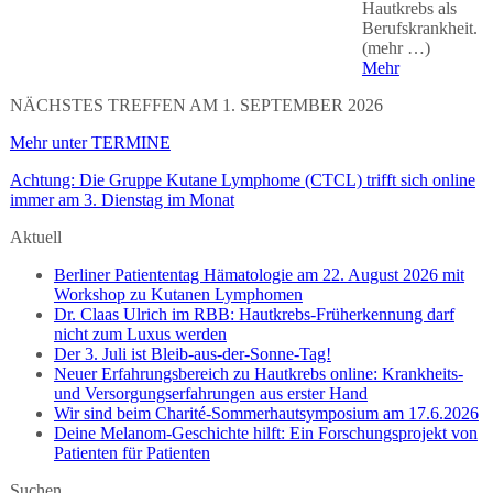
Hautkrebs als
Berufskrankheit.
(mehr …)
Mehr
NÄCHSTES TREFFEN AM 1. SEPTEMBER 2026
Mehr unter TERMINE
Achtung: Die Gruppe Kutane Lymphome (CTCL) trifft sich online
immer am 3. Dienstag im Monat
Aktuell
Berliner Patiententag Hämatologie am 22. August 2026 mit
Workshop zu Kutanen Lymphomen
Dr. Claas Ulrich im RBB: Hautkrebs-Früherkennung darf
nicht zum Luxus werden
Der 3. Juli ist Bleib-aus-der-Sonne-Tag!
Neuer Erfahrungsbereich zu Hautkrebs online: Krankheits-
und Versorgungserfahrungen aus erster Hand
Wir sind beim Charité-Sommerhautsymposium am 17.6.2026
Deine Melanom-Geschichte hilft: Ein Forschungsprojekt von
Patienten für Patienten
Suchen