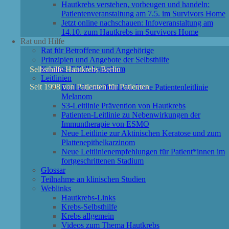
Hautkrebs verstehen, vorbeugen und handeln:
Patientenveranstaltung am 7.5. im Survivors Home
Jetzt online nachschauen: Infoveranstaltung am
14.10. zum Hautkrebs im Survivors Home
Rat und Hilfe
Rat für Betroffene und Angehörige
Prinzipien und Angebote der Selbsthilfe
Kutanes T-Zell-Lymphom
Selbsthilfe Hautkrebs Berlin
Leitlinien
Seit 1998 von Patienten für Patienten
Endlich veröffentlicht: Neue Patientenleitlinie
Melanom
S3-Leitlinie Prävention von Hautkrebs
Patienten-Leitlinie zu Nebenwirkungen der
Immuntherapie von ESMO
Neue Leitlinie zur Aktinischen Keratose und zum
Plattenepithelkarzinom
Neue Leitlinienempfehlungen für Patient*innen im
fortgeschrittenen Stadium
Glossar
Teilnahme an klinischen Studien
Weblinks
Hautkrebs-Links
Krebs-Selbsthilfe
Krebs allgemein
Videos zum Thema Hautkrebs