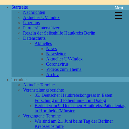
Startseite
Menü
Nachrichten
Aktueller UV-Index
Über uns
Partner/Unterstützer
Regeln der Selbsthilfe Hautkrebs Berlin
Datenschutz
Aktuelles
News
Newsletter
Aktueller UV-Index
Coronavirus
Videos zum Thema
Archiv
Termine
Aktuelle Termine
Veranstaltungsberichte
35. Deutscher Hautkrebskongress in Essen:
Forschung und Patient:innen im Dialog
Bericht vom 9. Deutschen Hautkrebs-Patiententag
in Hornheide/Münster
Vergangene Termine
Wir sind am 21. Juni beim Tag der Berliner
Krebsselbsthilfe