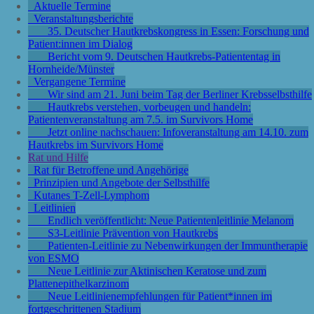
Aktuelle Termine
Veranstaltungsberichte
35. Deutscher Hautkrebskongress in Essen: Forschung und
Patient:innen im Dialog
Bericht vom 9. Deutschen Hautkrebs-Patiententag in
Hornheide/Münster
Vergangene Termine
Wir sind am 21. Juni beim Tag der Berliner Krebsselbsthilfe
Hautkrebs verstehen, vorbeugen und handeln:
Patientenveranstaltung am 7.5. im Survivors Home
Jetzt online nachschauen: Infoveranstaltung am 14.10. zum
Hautkrebs im Survivors Home
Rat und Hilfe
Rat für Betroffene und Angehörige
Prinzipien und Angebote der Selbsthilfe
Kutanes T-Zell-Lymphom
Leitlinien
Endlich veröffentlicht: Neue Patientenleitlinie Melanom
S3-Leitlinie Prävention von Hautkrebs
Patienten-Leitlinie zu Nebenwirkungen der Immuntherapie
von ESMO
Neue Leitlinie zur Aktinischen Keratose und zum
Plattenepithelkarzinom
Neue Leitlinienempfehlungen für Patient*innen im
fortgeschrittenen Stadium