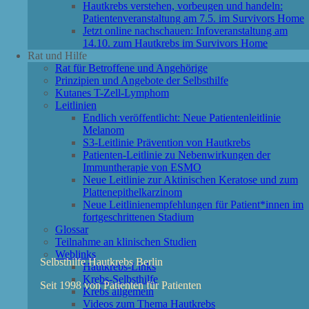
Hautkrebs verstehen, vorbeugen und handeln:
Patientenveranstaltung am 7.5. im Survivors Home
Jetzt online nachschauen: Infoveranstaltung am
14.10. zum Hautkrebs im Survivors Home
Rat und Hilfe
Rat für Betroffene und Angehörige
Prinzipien und Angebote der Selbsthilfe
Kutanes T-Zell-Lymphom
Leitlinien
Endlich veröffentlicht: Neue Patientenleitlinie
Melanom
S3-Leitlinie Prävention von Hautkrebs
Patienten-Leitlinie zu Nebenwirkungen der
Immuntherapie von ESMO
Neue Leitlinie zur Aktinischen Keratose und zum
Plattenepithelkarzinom
Neue Leitlinienempfehlungen für Patient*innen im
fortgeschrittenen Stadium
Glossar
Teilnahme an klinischen Studien
Weblinks
Selbsthilfe Hautkrebs Berlin
Hautkrebs-Links
Krebs-Selbsthilfe
Seit 1998 von Patienten für Patienten
Krebs allgemein
Videos zum Thema Hautkrebs