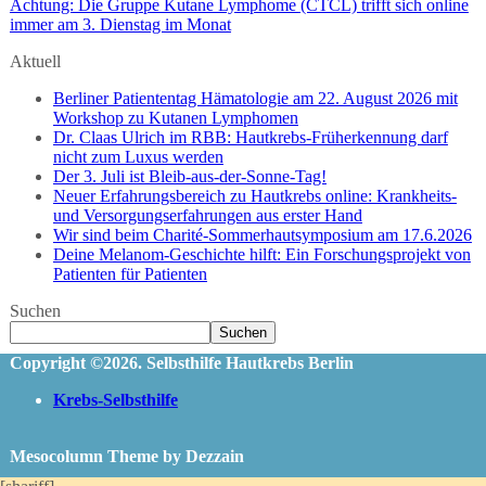
Achtung: Die Gruppe Kutane Lymphome (CTCL) trifft sich online
immer am 3. Dienstag im Monat
Aktuell
Berliner Patiententag Hämatologie am 22. August 2026 mit
Workshop zu Kutanen Lymphomen
Dr. Claas Ulrich im RBB: Hautkrebs-Früherkennung darf
nicht zum Luxus werden
Der 3. Juli ist Bleib-aus-der-Sonne-Tag!
Neuer Erfahrungsbereich zu Hautkrebs online: Krankheits-
und Versorgungserfahrungen aus erster Hand
Wir sind beim Charité-Sommerhautsymposium am 17.6.2026
Deine Melanom-Geschichte hilft: Ein Forschungsprojekt von
Patienten für Patienten
Suchen
Suchen
Copyright ©2026. Selbsthilfe Hautkrebs Berlin
Krebs-Selbsthilfe
Mesocolumn Theme by Dezzain