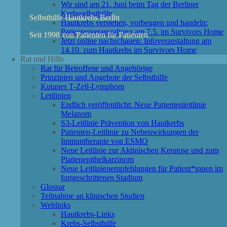
Wir sind am 21. Juni beim Tag der Berliner
Krebsselbsthilfe
Selbsthilfe Hautkrebs Berlin
Hautkrebs verstehen, vorbeugen und handeln:
Patientenveranstaltung am 7.5. im Survivors Home
Seit 1998 von Patienten für Patienten
Jetzt online nachschauen: Infoveranstaltung am
14.10. zum Hautkrebs im Survivors Home
Rat und Hilfe
Rat für Betroffene und Angehörige
Prinzipien und Angebote der Selbsthilfe
Kutanes T-Zell-Lymphom
Leitlinien
Endlich veröffentlicht: Neue Patientenleitlinie
Melanom
S3-Leitlinie Prävention von Hautkrebs
Patienten-Leitlinie zu Nebenwirkungen der
Immuntherapie von ESMO
Neue Leitlinie zur Aktinischen Keratose und zum
Plattenepithelkarzinom
Neue Leitlinienempfehlungen für Patient*innen im
fortgeschrittenen Stadium
Glossar
Teilnahme an klinischen Studien
Weblinks
Hautkrebs-Links
Krebs-Selbsthilfe