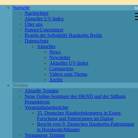
Startseite
M
Nachrichten
Aktueller UV-Index
Über uns
Partner/Unterstützer
Regeln der Selbsthilfe Hautkrebs Berlin
Datenschutz
Aktuelles
News
Newsletter
Aktueller UV-Index
Coronavirus
Videos zum Thema
Archiv
Termine
Aktuelle Termine
Neue Online-Seminare des HKND und der Stiftung
Perspektiven
Veranstaltungsberichte
35. Deutscher Hautkrebskongress in Essen:
Forschung und Patient:innen im Dialog
Bericht vom 9. Deutschen Hautkrebs-Patiententag
in Hornheide/Münster
Vergangene Termine