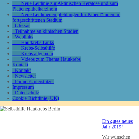
Neue Leitlinie zur Aktinischen Keratose und zum
Plattenepithelkarzinom
Neue Leitlinienempfehlungen für Patient*innen im
fortgeschrittenen Stadium
Glossar
Teilnahme an klinischen Studien
Weblinks
Hautkrebs-Links
Krebs-Selbsthilfe
Krebs allgemein
Videos zum Thema Hautkrebs
Kontakt
Kontakt
Newsletter
Partner/Unterstützer
Impressum
Datenschutz
Cookie-Richtlinie (UK)
Ein gutes neues
Jahr 2019!
Wir wünschen