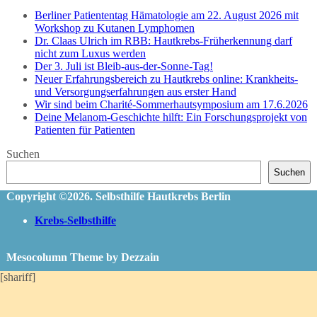
Berliner Patiententag Hämatologie am 22. August 2026 mit
Workshop zu Kutanen Lymphomen
Dr. Claas Ulrich im RBB: Hautkrebs-Früherkennung darf
nicht zum Luxus werden
Der 3. Juli ist Bleib-aus-der-Sonne-Tag!
Neuer Erfahrungsbereich zu Hautkrebs online: Krankheits-
und Versorgungserfahrungen aus erster Hand
Wir sind beim Charité-Sommerhautsymposium am 17.6.2026
Deine Melanom-Geschichte hilft: Ein Forschungsprojekt von
Patienten für Patienten
Suchen
Suchen
Copyright ©2026. Selbsthilfe Hautkrebs Berlin
Krebs-Selbsthilfe
Mesocolumn Theme by Dezzain
[shariff]