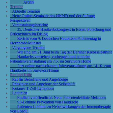
Archiv
Termine
Aktuelle Termine
Neue Online-Seminare des HKND und der Stiftung
Perspektiven
Veranstaltungsberichte
35. Deutscher Hautkrebskongress in Essen: Forschung und
Patient:innen im Dialog
Bericht vom 9. Deutschen Hautkrebs-Patiententag in
Hornheide/Münster
Vergangene Termine
Wir sind am 21. Juni beim Tag der Berliner Krebsselbsthilfe
Hautkrebs verstehen, vorbeugen und handeln:
Patientenveranstaltung am 7.5. im Survivors Home
Jetzt online nachschauen: Infoveranstaltung am 14.10. zum
Hautkrebs im Survivors Home
Rat und Hilfe
Rat für Betroffene und Angehörige
Prinzipien und Angebote der Selbsthilfe
Kutanes T-Zell-Lymphom
Leitlinien
Endlich veröffentlicht: Neue Patientenleitlinie Melanom
S3-Leitlinie Prävention von Hautkrebs
Patienten-Leitlinie zu Nebenwirkungen der Immuntherapie
von ESMO