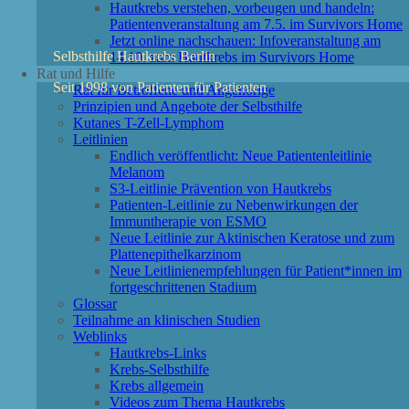
Hautkrebs verstehen, vorbeugen und handeln:
Patientenveranstaltung am 7.5. im Survivors Home
Jetzt online nachschauen: Infoveranstaltung am
Selbsthilfe Hautkrebs Berlin
14.10. zum Hautkrebs im Survivors Home
Rat und Hilfe
Seit 1998 von Patienten für Patienten
Rat für Betroffene und Angehörige
Prinzipien und Angebote der Selbsthilfe
Kutanes T-Zell-Lymphom
Leitlinien
Endlich veröffentlicht: Neue Patientenleitlinie
Melanom
S3-Leitlinie Prävention von Hautkrebs
Patienten-Leitlinie zu Nebenwirkungen der
Immuntherapie von ESMO
Neue Leitlinie zur Aktinischen Keratose und zum
Plattenepithelkarzinom
Neue Leitlinienempfehlungen für Patient*innen im
fortgeschrittenen Stadium
Glossar
Teilnahme an klinischen Studien
Weblinks
Hautkrebs-Links
Krebs-Selbsthilfe
Krebs allgemein
Videos zum Thema Hautkrebs