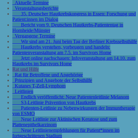
Aktuelle Termine
Veranstaltungsberichte
35. Deutscher Hautkrebskongress in Essen: Forschung und
Patient:innen im Dialog
Bericht vom 9. Deutschen Hautkrebs-Patiententag in
Hornheide/Münster
Vergangene Termine
Wir sind am 21. Juni beim Tag der Berliner Krebsselbsthilfe
Hautkrebs verstehen, vorbeugen und handeln:
Patientenveranstaltung am 7.5. im Survivors Home
Jetzt online nachschauen: Infoveranstaltung am 14.10. zum
Hautkrebs im Survivors Home
Rat und Hilfe
Rat für Betroffene und Angehörige
Prinzipien und Angebote der Selbsthilfe
Kutanes T-Zell-Lymphom
Leitlinien
Endlich veröffentlicht: Neue Patientenleitlinie Melanom
S3-Leitlinie Prävention von Hautkrebs
Patienten-Leitlinie zu Nebenwirkungen der Immuntherapie
von ESMO
Neue Leitlinie zur Aktinischen Keratose und zum
Plattenepithelkarzinom
Neue Leitlinienempfehlungen für Patient*innen im
fortgeschrittenen Stadium