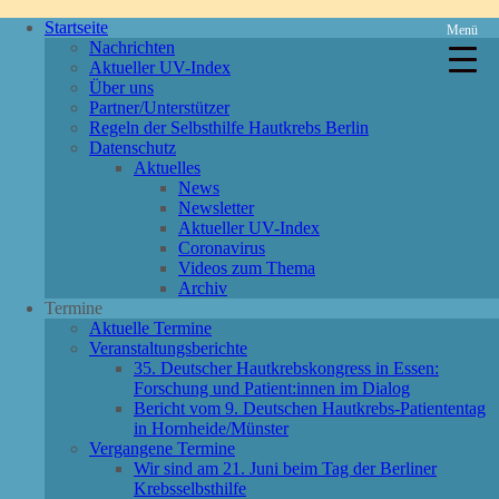
Startseite
Menü
Nachrichten
Aktueller UV-Index
Über uns
Partner/Unterstützer
Regeln der Selbsthilfe Hautkrebs Berlin
Datenschutz
Aktuelles
News
Newsletter
Aktueller UV-Index
Coronavirus
Videos zum Thema
Archiv
Termine
Aktuelle Termine
Veranstaltungsberichte
35. Deutscher Hautkrebskongress in Essen:
Forschung und Patient:innen im Dialog
Bericht vom 9. Deutschen Hautkrebs-Patiententag
in Hornheide/Münster
Vergangene Termine
Wir sind am 21. Juni beim Tag der Berliner
Krebsselbsthilfe