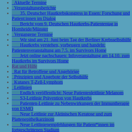
Aktuelle Termine
Veranstaltungsberichte
35. Deutscher Hautkrebskongress in Essen: Forschung und
Patient:innen im Dialog
Bericht vom 9. Deutschen Hautkrebs-Patiententag in
Hornheide/Münster
Vergangene Termine
Wir sind am 21. Juni beim Tag der Berliner Krebsselbsthilfe
Hautkrebs verstehen, vorbeugen und handeln:
Patientenveranstaltung am 7.5. im Survivors Home
Jetzt online nachschauen: Infoveranstaltung am 14.10. zum
Hautkrebs im Survivors Home
Rat und Hilfe
Rat für Betroffene und Angehörige
Prinzipien und Angebote der Selbsthilfe
Kutanes T-Zell-Lymphom
Leitlinien
Endlich veröffentlicht: Neue Patientenleitlinie Melanom
S3-Leitlinie Prävention von Hautkrebs
Patienten-Leitlinie zu Nebenwirkungen der Immuntherapie
von ESMO
Neue Leitlinie zur Aktinischen Keratose und zum
Plattenepithelkarzinom
Neue Leitlinienempfehlungen für Patient*innen im
fortgeschrittenen Stadium