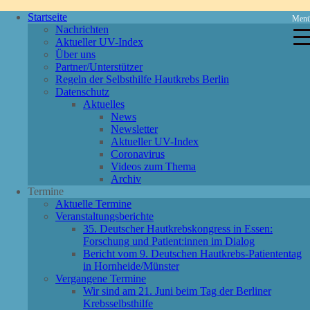
Startseite
Men
Nachrichten
Aktueller UV-Index
Über uns
Partner/Unterstützer
Regeln der Selbsthilfe Hautkrebs Berlin
Datenschutz
Aktuelles
News
Newsletter
Aktueller UV-Index
Coronavirus
Videos zum Thema
Archiv
Termine
Aktuelle Termine
Veranstaltungsberichte
35. Deutscher Hautkrebskongress in Essen:
Forschung und Patient:innen im Dialog
Bericht vom 9. Deutschen Hautkrebs-Patiententag
in Hornheide/Münster
Vergangene Termine
Wir sind am 21. Juni beim Tag der Berliner
Krebsselbsthilfe