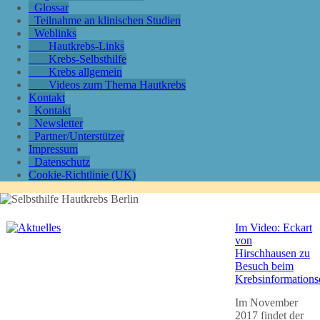
Glossar
Teilnahme an klinischen Studien
Weblinks
Hautkrebs-Links
Krebs-Selbsthilfe
Krebs allgemein
Videos zum Thema Hautkrebs
Kontakt
Kontakt
Newsletter
Partner/Unterstützer
Impressum
Datenschutz
Cookie-Richtlinie (UK)
Im Video: Eckart
von
Hirschhausen zu
Besuch beim
Krebsinformations
Im November
2017 findet der