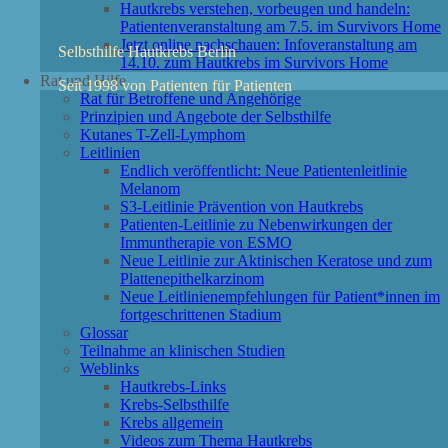
Hautkrebs verstehen, vorbeugen und handeln:
Patientenveranstaltung am 7.5. im Survivors Home
Jetzt online nachschauen: Infoveranstaltung am
Selbsthilfe Hautkrebs Berlin
14.10. zum Hautkrebs im Survivors Home
Rat und Hilfe
Seit 1998 von Patienten für Patienten
Rat für Betroffene und Angehörige
Prinzipien und Angebote der Selbsthilfe
Kutanes T-Zell-Lymphom
Leitlinien
Endlich veröffentlicht: Neue Patientenleitlinie
Melanom
S3-Leitlinie Prävention von Hautkrebs
Patienten-Leitlinie zu Nebenwirkungen der
Immuntherapie von ESMO
Neue Leitlinie zur Aktinischen Keratose und zum
Plattenepithelkarzinom
Neue Leitlinienempfehlungen für Patient*innen im
fortgeschrittenen Stadium
Glossar
Teilnahme an klinischen Studien
Weblinks
Hautkrebs-Links
Krebs-Selbsthilfe
Krebs allgemein
Videos zum Thema Hautkrebs