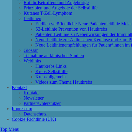
Rat für Betroffene und Angehörige
Prinzipien und Angebote der Selbsthilfe
Kutanes T-Zell-Lymphom
Leitlinien
Endlich veröffentlicht: Neue Patientenleitlinie Mel
S3-Leitlinie Prävention von Hautkrebs
Patienten-Leitlinie zu Nebenwirkungen der Immu
Neue Leitlinie zur Aktinischen Keratose und zum P
Neue Leitlinienempfehlungen für Patient*innen im f
Glossar
Teilnahme an klinischen Studien
Weblinks
Hautkrebs-Links
Krebs-Selbsthilfe
Krebs allgemein
Videos zum Thema Hautkrebs
Kontakt
Kontakt
Newsletter
Partner/Unterstützer
Impressum
Datenschutz
Cookie-Richtlinie (UK)
Top Menu