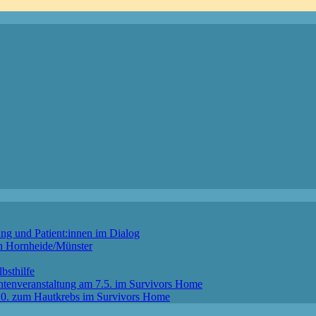
ng und Patient:innen im Dialog
in Hornheide/Münster
bsthilfe
ntenveranstaltung am 7.5. im Survivors Home
4.10. zum Hautkrebs im Survivors Home