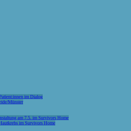
atient:innen im Dialog
eide/Münster
anstaltung am 7.5. im Survivors Home
m Hautkrebs im Survivors Home