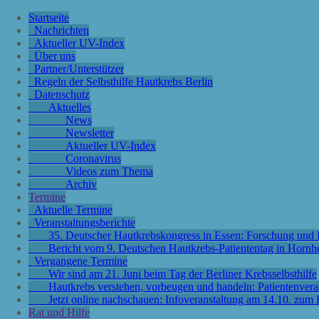
Startseite
Nachrichten
Aktueller UV-Index
Über uns
Partner/Unterstützer
Regeln der Selbsthilfe Hautkrebs Berlin
Datenschutz
Aktuelles
News
Newsletter
Aktueller UV-Index
Coronavirus
Videos zum Thema
Archiv
Termine
Aktuelle Termine
Veranstaltungsberichte
35. Deutscher Hautkrebskongress in Essen: Forschung und P
Bericht vom 9. Deutschen Hautkrebs-Patiententag in Hornh
Vergangene Termine
Wir sind am 21. Juni beim Tag der Berliner Krebsselbsthilfe
Hautkrebs verstehen, vorbeugen und handeln: Patientenver
Jetzt online nachschauen: Infoveranstaltung am 14.10. zu
Rat und Hilfe