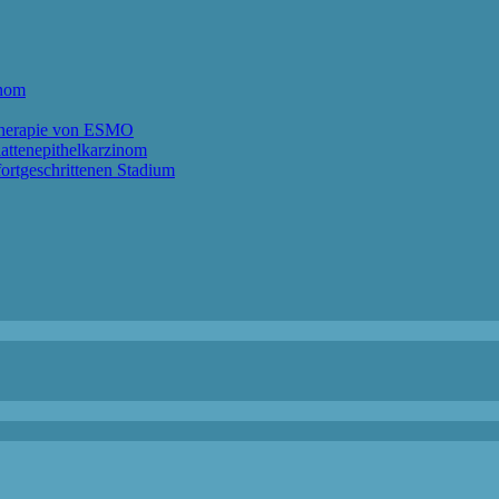
anom
ntherapie von ESMO
lattenepithelkarzinom
ortgeschrittenen Stadium