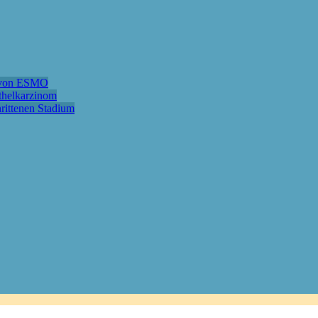
e von ESMO
ithelkarzinom
hrittenen Stadium