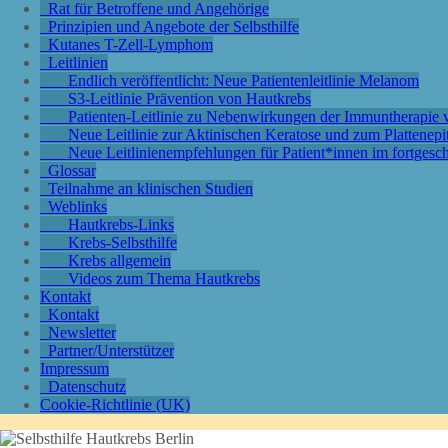
Rat für Betroffene und Angehörige
Prinzipien und Angebote der Selbsthilfe
Kutanes T-Zell-Lymphom
Leitlinien
Endlich veröffentlicht: Neue Patientenleitlinie Melanom
S3-Leitlinie Prävention von Hautkrebs
Patienten-Leitlinie zu Nebenwirkungen der Immuntherapi
Neue Leitlinie zur Aktinischen Keratose und zum Plattenep
Neue Leitlinienempfehlungen für Patient*innen im fortgesc
Glossar
Teilnahme an klinischen Studien
Weblinks
Hautkrebs-Links
Krebs-Selbsthilfe
Krebs allgemein
Videos zum Thema Hautkrebs
Kontakt
Kontakt
Newsletter
Partner/Unterstützer
Impressum
Datenschutz
Cookie-Richtlinie (UK)