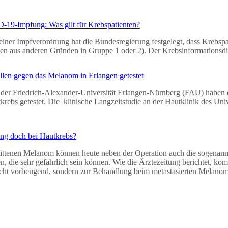
-19-Impfung: Was gilt für Krebspatienten?
einer Impfverordnung hat die Bundesregierung festgelegt, dass Krebspat
allen aus anderen Gründen in Gruppe 1 oder 2). Der Krebsinformationsdi
llen gegen das Melanom in Erlangen getestet
 der Friedrich-Alexander-Universität Erlangen-Nürnberg (FAU) haben
rebs getestet. Die klinische Langzeitstudie an der Hautklinik des Univ
ung doch bei Hautkrebs?
rittenen Melanom können heute neben der Operation auch die sogenann
 die sehr gefährlich sein können. Wie die Ärztezeitung berichtet, k
cht vorbeugend, sondern zur Behandlung beim metastasierten Melan