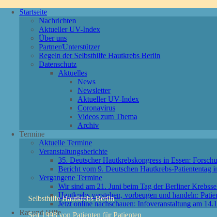
Startseite
Nachrichten
Aktueller UV-Index
Über uns
Partner/Unterstützer
Regeln der Selbsthilfe Hautkrebs Berlin
Datenschutz
Aktuelles
News
Newsletter
Aktueller UV-Index
Coronavirus
Videos zum Thema
Archiv
Termine
Aktuelle Termine
Veranstaltungsberichte
35. Deutscher Hautkrebskongress in Essen: Forschu
Bericht vom 9. Deutschen Hautkrebs-Patiententag 
Vergangene Termine
Wir sind am 21. Juni beim Tag der Berliner Krebssel
Hautkrebs verstehen, vorbeugen und handeln: Patie
Selbsthilfe Hautkrebs Berlin
Jetzt online nachschauen: Infoveranstaltung am 1
Rat und Hilfe
Seit 1998 von Patienten für Patienten