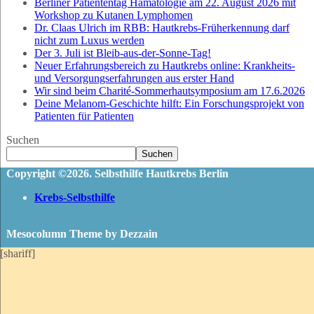
Berliner Patiententag Hämatologie am 22. August 2026 mit
Workshop zu Kutanen Lymphomen
Dr. Claas Ulrich im RBB: Hautkrebs-Früherkennung darf
nicht zum Luxus werden
Der 3. Juli ist Bleib-aus-der-Sonne-Tag!
Neuer Erfahrungsbereich zu Hautkrebs online: Krankheits-
und Versorgungserfahrungen aus erster Hand
Wir sind beim Charité-Sommerhautsymposium am 17.6.2026
Deine Melanom-Geschichte hilft: Ein Forschungsprojekt von
Patienten für Patienten
Suchen
Suchen
Copyright ©2026. Selbsthilfe Hautkrebs Berlin
Krebs-Selbsthilfe
Mesocolumn Theme by Dezzain
[shariff]