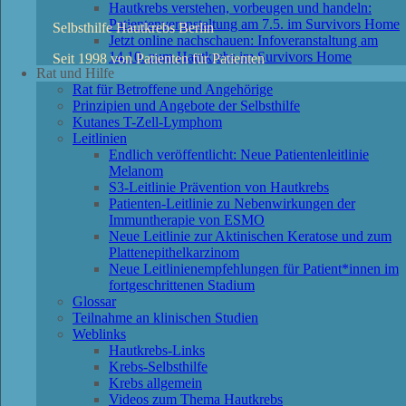
Hautkrebs verstehen, vorbeugen und handeln:
Patientenveranstaltung am 7.5. im Survivors Home
Selbsthilfe Hautkrebs Berlin
Jetzt online nachschauen: Infoveranstaltung am
14.10. zum Hautkrebs im Survivors Home
Seit 1998 von Patienten für Patienten
Rat und Hilfe
Rat für Betroffene und Angehörige
Prinzipien und Angebote der Selbsthilfe
Kutanes T-Zell-Lymphom
Leitlinien
Endlich veröffentlicht: Neue Patientenleitlinie
Melanom
S3-Leitlinie Prävention von Hautkrebs
Patienten-Leitlinie zu Nebenwirkungen der
Immuntherapie von ESMO
Neue Leitlinie zur Aktinischen Keratose und zum
Plattenepithelkarzinom
Neue Leitlinienempfehlungen für Patient*innen im
fortgeschrittenen Stadium
Glossar
Teilnahme an klinischen Studien
Weblinks
Hautkrebs-Links
Krebs-Selbsthilfe
Krebs allgemein
Videos zum Thema Hautkrebs