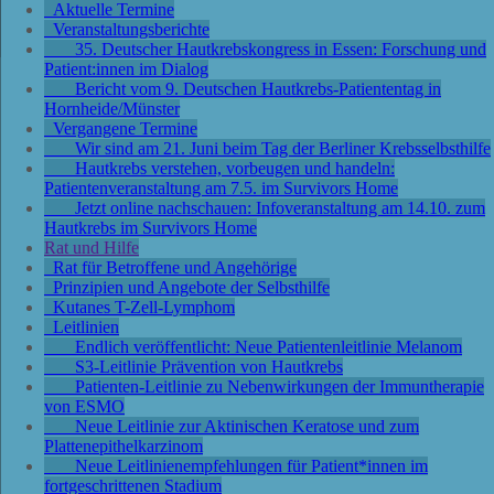
Aktuelle Termine
Veranstaltungsberichte
35. Deutscher Hautkrebskongress in Essen: Forschung und
Patient:innen im Dialog
Bericht vom 9. Deutschen Hautkrebs-Patiententag in
Hornheide/Münster
Vergangene Termine
Wir sind am 21. Juni beim Tag der Berliner Krebsselbsthilfe
Hautkrebs verstehen, vorbeugen und handeln:
Patientenveranstaltung am 7.5. im Survivors Home
Jetzt online nachschauen: Infoveranstaltung am 14.10. zum
Hautkrebs im Survivors Home
Rat und Hilfe
Rat für Betroffene und Angehörige
Prinzipien und Angebote der Selbsthilfe
Kutanes T-Zell-Lymphom
Leitlinien
Endlich veröffentlicht: Neue Patientenleitlinie Melanom
S3-Leitlinie Prävention von Hautkrebs
Patienten-Leitlinie zu Nebenwirkungen der Immuntherapie
von ESMO
Neue Leitlinie zur Aktinischen Keratose und zum
Plattenepithelkarzinom
Neue Leitlinienempfehlungen für Patient*innen im
fortgeschrittenen Stadium