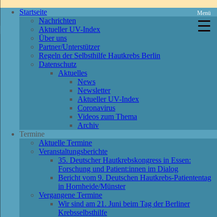
Startseite
Menü
Nachrichten
Aktueller UV-Index
Über uns
Partner/Unterstützer
Regeln der Selbsthilfe Hautkrebs Berlin
Datenschutz
Aktuelles
News
Newsletter
Aktueller UV-Index
Coronavirus
Videos zum Thema
Archiv
Termine
Aktuelle Termine
Veranstaltungsberichte
35. Deutscher Hautkrebskongress in Essen:
Forschung und Patient:innen im Dialog
Bericht vom 9. Deutschen Hautkrebs-Patiententag
in Hornheide/Münster
Vergangene Termine
Wir sind am 21. Juni beim Tag der Berliner
Krebsselbsthilfe