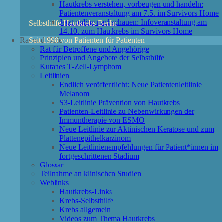
Hautkrebs verstehen, vorbeugen und handeln:
Patientenveranstaltung am 7.5. im Survivors Home
Jetzt online nachschauen: Infoveranstaltung am
Selbsthilfe Hautkrebs Berlin
14.10. zum Hautkrebs im Survivors Home
Seit 1998 von Patienten für Patienten
Rat und Hilfe
Rat für Betroffene und Angehörige
Prinzipien und Angebote der Selbsthilfe
Kutanes T-Zell-Lymphom
Leitlinien
Endlich veröffentlicht: Neue Patientenleitlinie
Melanom
S3-Leitlinie Prävention von Hautkrebs
Patienten-Leitlinie zu Nebenwirkungen der
Immuntherapie von ESMO
Neue Leitlinie zur Aktinischen Keratose und zum
Plattenepithelkarzinom
Neue Leitlinienempfehlungen für Patient*innen im
fortgeschrittenen Stadium
Glossar
Teilnahme an klinischen Studien
Weblinks
Hautkrebs-Links
Krebs-Selbsthilfe
Krebs allgemein
Videos zum Thema Hautkrebs