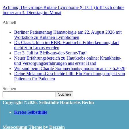
Achtung: Die Gruppe Kutane Lymphome (CTCL) trifft sich online
immer am 3. Dienstag im Monat
Aktuell
Berliner Patiententag Hämatologie am 22. August 2026 mit
Workshop zu Kutanen Lymphomen
Dr. Claas Ulrich im RBB: Hautkrebs-Früherkennung darf
nicht zum Luxus werden
Der 3. Juli ist Bleib-aus-der-Sonne-Tag!
Neuer Erfahrungsbereich zu Hautkrebs online: Krankheits-
und Versorgungserfahrungen aus erster Hand
Wir sind beim Charité-Sommerhautsymposium am 17.6.2026
Deine Melanom-Geschichte hilft: Ein Forschungsprojekt von
Patienten für Patienten
Suchen
Suchen
Copyright ©2026. Selbsthilfe Hautkrebs Berlin
Krebs-Selbsthilfe
Mesocolumn Theme by Dezzain