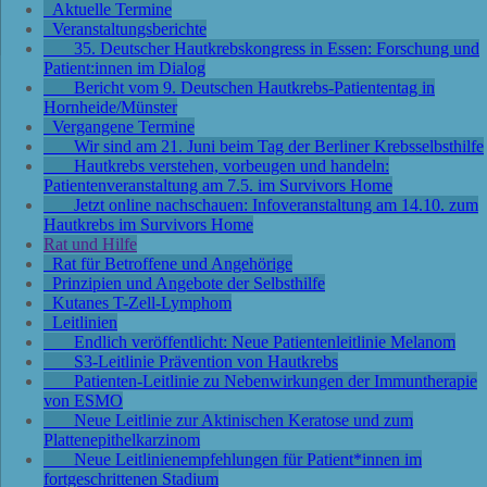
Aktuelle Termine
Veranstaltungsberichte
35. Deutscher Hautkrebskongress in Essen: Forschung und
Patient:innen im Dialog
Bericht vom 9. Deutschen Hautkrebs-Patiententag in
Hornheide/Münster
Vergangene Termine
Wir sind am 21. Juni beim Tag der Berliner Krebsselbsthilfe
Hautkrebs verstehen, vorbeugen und handeln:
Patientenveranstaltung am 7.5. im Survivors Home
Jetzt online nachschauen: Infoveranstaltung am 14.10. zum
Hautkrebs im Survivors Home
Rat und Hilfe
Rat für Betroffene und Angehörige
Prinzipien und Angebote der Selbsthilfe
Kutanes T-Zell-Lymphom
Leitlinien
Endlich veröffentlicht: Neue Patientenleitlinie Melanom
S3-Leitlinie Prävention von Hautkrebs
Patienten-Leitlinie zu Nebenwirkungen der Immuntherapie
von ESMO
Neue Leitlinie zur Aktinischen Keratose und zum
Plattenepithelkarzinom
Neue Leitlinienempfehlungen für Patient*innen im
fortgeschrittenen Stadium