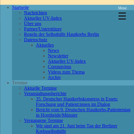
Startseite
Menü
Nachrichten
Aktueller UV-Index
Über uns
Partner/Unterstützer
Regeln der Selbsthilfe Hautkrebs Berlin
Datenschutz
Aktuelles
News
Newsletter
Aktueller UV-Index
Coronavirus
Videos zum Thema
Archiv
Termine
Aktuelle Termine
Veranstaltungsberichte
35. Deutscher Hautkrebskongress in Essen:
Forschung und Patient:innen im Dialog
Bericht vom 9. Deutschen Hautkrebs-Patiententag
in Hornheide/Münster
Vergangene Termine
Wir sind am 21. Juni beim Tag der Berliner
Krebsselbsthilfe