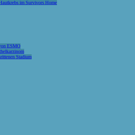
m Hautkrebs im Survivors Home
e von ESMO
ithelkarzinom
hrittenen Stadium