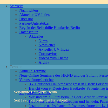
Startseite
Nachrichten
Aktueller UV-Index
Über uns
Partner/Unterstützer
Regeln der Selbsthilfe Hautkrebs Berlin
Datenschutz
Aktuelles
News
Newsletter
Aktueller UV-Index
Coronavirus
Videos zum Thema
Archiv
Termine
Aktuelle Termine
Neue Online-Seminare des HKND und der Stiftung Persp
Veranstaltungsberichte
35. Deutscher Hautkrebskongress in Essen: Forschu
Bericht vom 9. Deutschen Hautkrebs-Patiententag 
Selbsthilfe Hautkrebs Berlin
Vergangene Termine
Wir sind am 21. Juni beim Tag der Berliner Krebssel
Seit 1998 von Patienten für Patienten
Hautkrebs verstehen, vorbeugen und handeln: Patie
Jetzt online nachschauen: Infoveranstaltung am 1