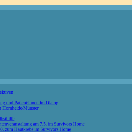
ektiven
ng und Patient:innen im Dialog
in Hornheide/Münster
bsthilfe
ntenveranstaltung am 7.5. im Survivors Home
4.10. zum Hautkrebs im Survivors Home