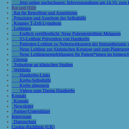
Jetzt online nachschauen: Infoveranstaltung am 14.10. zu
Rat und Hilfe
Rat für Betroffene und Angehörige
Prinzipien und Angebote der Selbsthilfe
Kutanes T-Zell-Lymphom
Leitlinien
Endlich veröffentlicht: Neue Patientenleitlinie Melanom
S3-Leitlinie Prävention von Hautkrebs
Patienten-Leitlinie zu Nebenwirkungen der Immuntherapi
Neue Leitlinie zur Aktinischen Keratose und zum Plattenep
Neue Leitlinienempfehlungen für Patient*innen im fortgesc
Glossar
Teilnahme an klinischen Studien
Weblinks
Hautkrebs-Links
Krebs-Selbsthilfe
Krebs allgemein
Videos zum Thema Hautkrebs
Kontakt
Kontakt
Newsletter
Partner/Unterstützer
Impressum
Datenschutz
Cookie-Richtlinie (UK)