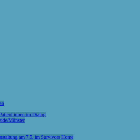
en
atient:innen im Dialog
eide/Münster
anstaltung am 7.5. im Survivors Home