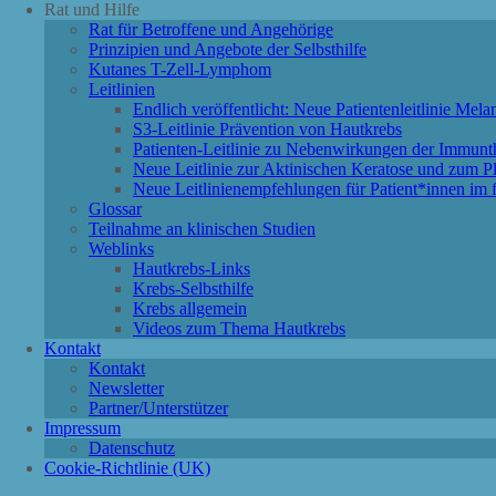
Rat und Hilfe
Rat für Betroffene und Angehörige
Prinzipien und Angebote der Selbsthilfe
Kutanes T-Zell-Lymphom
Leitlinien
Endlich veröffentlicht: Neue Patientenleitlinie Mel
S3-Leitlinie Prävention von Hautkrebs
Patienten-Leitlinie zu Nebenwirkungen der Immu
Neue Leitlinie zur Aktinischen Keratose und zum P
Neue Leitlinienempfehlungen für Patient*innen im f
Glossar
Teilnahme an klinischen Studien
Weblinks
Hautkrebs-Links
Krebs-Selbsthilfe
Krebs allgemein
Videos zum Thema Hautkrebs
Kontakt
Kontakt
Newsletter
Partner/Unterstützer
Impressum
Datenschutz
Cookie-Richtlinie (UK)