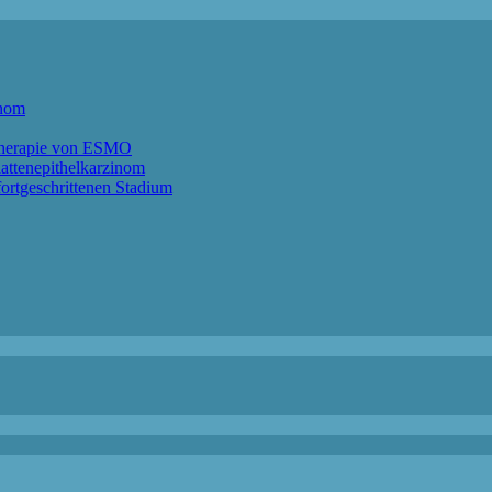
anom
ntherapie von ESMO
lattenepithelkarzinom
ortgeschrittenen Stadium