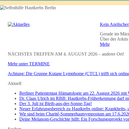
Kein Aprilscher
Gerade im März 
Über der Arktis
Mehr
NÄCHSTES TREFFEN AM 4. AUGUST 2026 – anderer Ort!
Mehr unter TERMINE
Achtung: Die Gruppe Kutane Lymphome (CTCL) trifft sich onlin
Aktuell
Berliner Patiententag Hämatologie am 22. August 2026 m
Dr. Claas Ulrich im RBB: Hautkrebs-Früherkennung darf n
Der 3. Juli ist Bleib-aus-der-Sonne-Tag!
Neuer Erfahrungsbereich zu Hautkrebs online: Krankheits- 
Wir sind beim Charité-Sommerhautsymposium am 17.6.202
Deine Melanom-Geschichte hilft: Ein Forschungsprojekt von 
Suchen