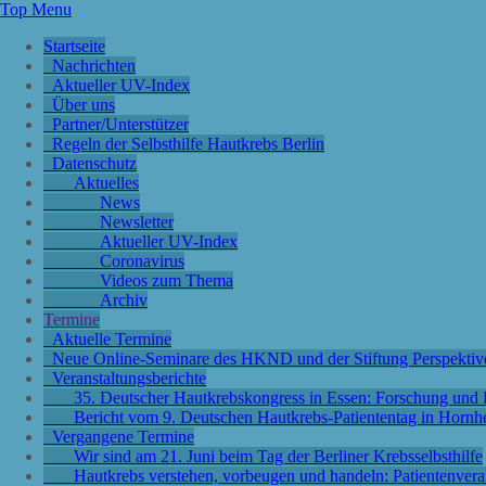
Top Menu
Startseite
Nachrichten
Aktueller UV-Index
Über uns
Partner/Unterstützer
Regeln der Selbsthilfe Hautkrebs Berlin
Datenschutz
Aktuelles
News
Newsletter
Aktueller UV-Index
Coronavirus
Videos zum Thema
Archiv
Termine
Aktuelle Termine
Neue Online-Seminare des HKND und der Stiftung Perspektiv
Veranstaltungsberichte
35. Deutscher Hautkrebskongress in Essen: Forschung und P
Bericht vom 9. Deutschen Hautkrebs-Patiententag in Hornh
Vergangene Termine
Wir sind am 21. Juni beim Tag der Berliner Krebsselbsthilfe
Hautkrebs verstehen, vorbeugen und handeln: Patientenver