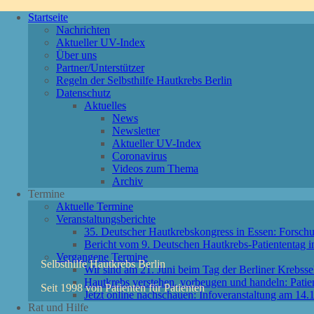
Startseite
Nachrichten
Aktueller UV-Index
Über uns
Partner/Unterstützer
Regeln der Selbsthilfe Hautkrebs Berlin
Datenschutz
Aktuelles
News
Newsletter
Aktueller UV-Index
Coronavirus
Videos zum Thema
Archiv
Termine
Aktuelle Termine
Veranstaltungsberichte
35. Deutscher Hautkrebskongress in Essen: Forschu
Bericht vom 9. Deutschen Hautkrebs-Patiententag 
Vergangene Termine
Selbsthilfe Hautkrebs Berlin
Wir sind am 21. Juni beim Tag der Berliner Krebssel
Hautkrebs verstehen, vorbeugen und handeln: Patie
Seit 1998 von Patienten für Patienten
Jetzt online nachschauen: Infoveranstaltung am 1
Rat und Hilfe