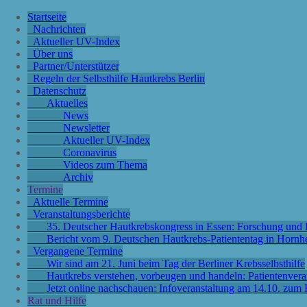
Startseite
Nachrichten
Aktueller UV-Index
Über uns
Partner/Unterstützer
Regeln der Selbsthilfe Hautkrebs Berlin
Datenschutz
Aktuelles
News
Newsletter
Aktueller UV-Index
Coronavirus
Videos zum Thema
Archiv
Termine
Aktuelle Termine
Veranstaltungsberichte
35. Deutscher Hautkrebskongress in Essen: Forschung und P
Bericht vom 9. Deutschen Hautkrebs-Patiententag in Hornh
Vergangene Termine
Wir sind am 21. Juni beim Tag der Berliner Krebsselbsthilfe
Hautkrebs verstehen, vorbeugen und handeln: Patientenver
Jetzt online nachschauen: Infoveranstaltung am 14.10. zu
Rat und Hilfe