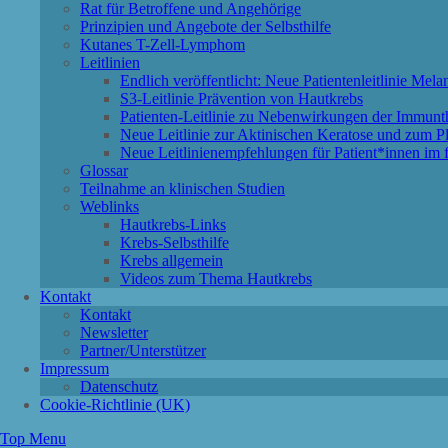
Rat für Betroffene und Angehörige
Prinzipien und Angebote der Selbsthilfe
Kutanes T-Zell-Lymphom
Leitlinien
Endlich veröffentlicht: Neue Patientenleitlinie Mel
S3-Leitlinie Prävention von Hautkrebs
Patienten-Leitlinie zu Nebenwirkungen der Immu
Neue Leitlinie zur Aktinischen Keratose und zum P
Neue Leitlinienempfehlungen für Patient*innen im f
Glossar
Teilnahme an klinischen Studien
Weblinks
Hautkrebs-Links
Krebs-Selbsthilfe
Krebs allgemein
Videos zum Thema Hautkrebs
Kontakt
Kontakt
Newsletter
Partner/Unterstützer
Impressum
Datenschutz
Cookie-Richtlinie (UK)
Top Menu