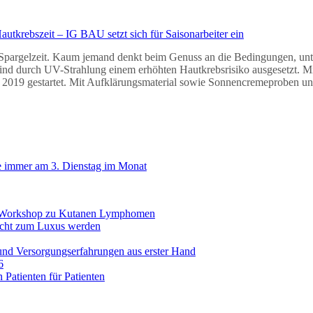
Hautkrebszeit – IG BAU setzt sich für Saisonarbeiter ein
 Spargelzeit. Kaum jemand denkt beim Genuss an die Bedingungen, unter
ind durch UV-Strahlung einem erhöhten Hautkrebsrisiko ausgesetzt. M
019 gestartet. Mit Aufklärungsmaterial sowie Sonnencremeproben unter
e immer am 3. Dienstag im Monat
it Workshop zu Kutanen Lymphomen
icht zum Luxus werden
und Versorgungserfahrungen aus erster Hand
6
Patienten für Patienten