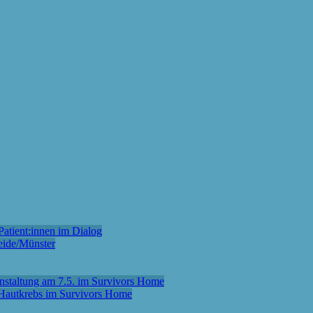
atient:innen im Dialog
eide/Münster
anstaltung am 7.5. im Survivors Home
m Hautkrebs im Survivors Home