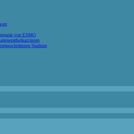
anom
ntherapie von ESMO
lattenepithelkarzinom
ortgeschrittenen Stadium