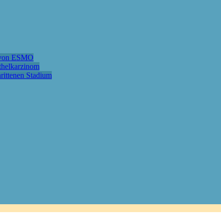
e von ESMO
ithelkarzinom
hrittenen Stadium