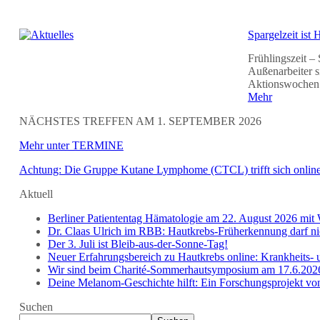
Spargelzeit ist 
Frühlingszeit –
Außenarbeiter s
Aktionswochen 2
Mehr
NÄCHSTES TREFFEN AM 1. SEPTEMBER 2026
Mehr unter TERMINE
Achtung: Die Gruppe Kutane Lymphome (CTCL) trifft sich onlin
Aktuell
Berliner Patiententag Hämatologie am 22. August 2026 m
Dr. Claas Ulrich im RBB: Hautkrebs-Früherkennung darf n
Der 3. Juli ist Bleib-aus-der-Sonne-Tag!
Neuer Erfahrungsbereich zu Hautkrebs online: Krankheits- 
Wir sind beim Charité-Sommerhautsymposium am 17.6.202
Deine Melanom-Geschichte hilft: Ein Forschungsprojekt von 
Suchen