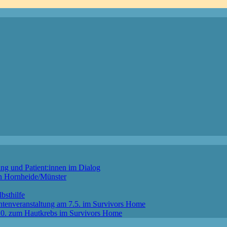
ng und Patient:innen im Dialog
in Hornheide/Münster
bsthilfe
ntenveranstaltung am 7.5. im Survivors Home
4.10. zum Hautkrebs im Survivors Home