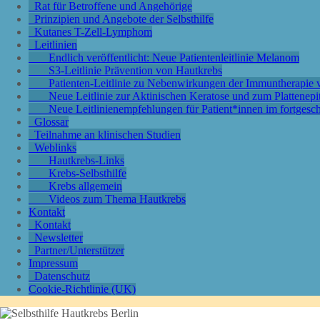
Rat für Betroffene und Angehörige
Prinzipien und Angebote der Selbsthilfe
Kutanes T-Zell-Lymphom
Leitlinien
Endlich veröffentlicht: Neue Patientenleitlinie Melanom
S3-Leitlinie Prävention von Hautkrebs
Patienten-Leitlinie zu Nebenwirkungen der Immuntherapi
Neue Leitlinie zur Aktinischen Keratose und zum Plattenep
Neue Leitlinienempfehlungen für Patient*innen im fortgesc
Glossar
Teilnahme an klinischen Studien
Weblinks
Hautkrebs-Links
Krebs-Selbsthilfe
Krebs allgemein
Videos zum Thema Hautkrebs
Kontakt
Kontakt
Newsletter
Partner/Unterstützer
Impressum
Datenschutz
Cookie-Richtlinie (UK)