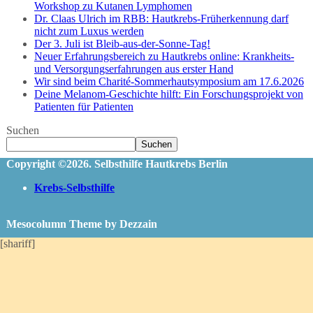
Workshop zu Kutanen Lymphomen
Dr. Claas Ulrich im RBB: Hautkrebs-Früherkennung darf
nicht zum Luxus werden
Der 3. Juli ist Bleib-aus-der-Sonne-Tag!
Neuer Erfahrungsbereich zu Hautkrebs online: Krankheits-
und Versorgungserfahrungen aus erster Hand
Wir sind beim Charité-Sommerhautsymposium am 17.6.2026
Deine Melanom-Geschichte hilft: Ein Forschungsprojekt von
Patienten für Patienten
Suchen
Suchen
Copyright ©2026. Selbsthilfe Hautkrebs Berlin
Krebs-Selbsthilfe
Mesocolumn Theme by Dezzain
[shariff]