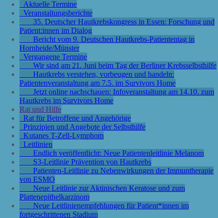
Aktuelle Termine
Veranstaltungsberichte
35. Deutscher Hautkrebskongress in Essen: Forschung und
Patient:innen im Dialog
Bericht vom 9. Deutschen Hautkrebs-Patiententag in
Hornheide/Münster
Vergangene Termine
Wir sind am 21. Juni beim Tag der Berliner Krebsselbsthilfe
Hautkrebs verstehen, vorbeugen und handeln:
Patientenveranstaltung am 7.5. im Survivors Home
Jetzt online nachschauen: Infoveranstaltung am 14.10. zum
Hautkrebs im Survivors Home
Rat und Hilfe
Rat für Betroffene und Angehörige
Prinzipien und Angebote der Selbsthilfe
Kutanes T-Zell-Lymphom
Leitlinien
Endlich veröffentlicht: Neue Patientenleitlinie Melanom
S3-Leitlinie Prävention von Hautkrebs
Patienten-Leitlinie zu Nebenwirkungen der Immuntherapie
von ESMO
Neue Leitlinie zur Aktinischen Keratose und zum
Plattenepithelkarzinom
Neue Leitlinienempfehlungen für Patient*innen im
fortgeschrittenen Stadium