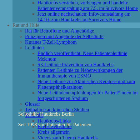
Hautkrebs verstehen, vorbeugen und handeln:
Patientenveranstaltung am 7.5. im Survivors Home
Jetzt online nachschauen: Infoveranstaltung am
14.10. zum Hautkrebs im Survivors Home
Rat und Hilfe
Rat für Betroffene und Angehörige
Prinzipien und Angebote der Selbsthilfe
Kutanes T-Zell-Lymphom
Leitlinien
Endlich veröffentlicht: Neue Patientenleitlinie
Melanom
S3-Leitlinie Prävention von Hautkrebs
Patienten-Leitlinie zu Nebenwirkungen der
Immuntherapie von ESMO
Neue Leitlinie zur Aktinischen Keratose und zum
Plattenepithelkarzinom
Neue Leitlinienempfehlungen für Patient*innen im
fortgeschrittenen Stadium
Glossar
Teilnahme an klinischen Studien
Selbsthilfe Hautkrebs Berlin
Weblinks
Hautkrebs-Links
Seit 1998 von Patienten für Patienten
Krebs-Selbsthilfe
Krebs allgemein
Videos zum Thema Hautkrebs