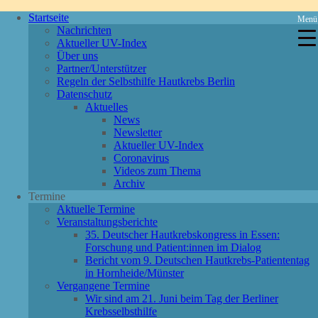
Startseite
Menü
Nachrichten
Aktueller UV-Index
Über uns
Partner/Unterstützer
Regeln der Selbsthilfe Hautkrebs Berlin
Datenschutz
Aktuelles
News
Newsletter
Aktueller UV-Index
Coronavirus
Videos zum Thema
Archiv
Termine
Aktuelle Termine
Veranstaltungsberichte
35. Deutscher Hautkrebskongress in Essen:
Forschung und Patient:innen im Dialog
Bericht vom 9. Deutschen Hautkrebs-Patiententag
in Hornheide/Münster
Vergangene Termine
Wir sind am 21. Juni beim Tag der Berliner
Krebsselbsthilfe