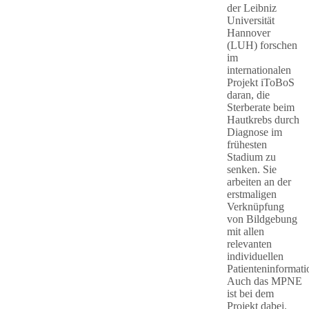
der Leibniz
Universität
Hannover
(LUH) forschen
im
internationalen
Projekt iToBoS
daran, die
Sterberate beim
Hautkrebs durch
Diagnose im
frühesten
Stadium zu
senken. Sie
arbeiten an der
erstmaligen
Verknüpfung
von Bildgebung
mit allen
relevanten
individuellen
Patienteninformati
Auch das MPNE
ist bei dem
Projekt dabei.