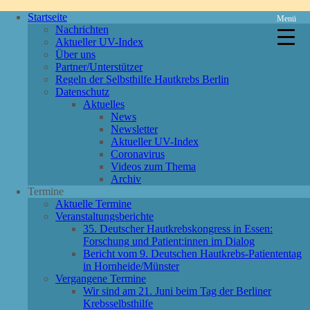
Startseite
Menü
Nachrichten
Aktueller UV-Index
Über uns
Partner/Unterstützer
Regeln der Selbsthilfe Hautkrebs Berlin
Datenschutz
Aktuelles
News
Newsletter
Aktueller UV-Index
Coronavirus
Videos zum Thema
Archiv
Termine
Aktuelle Termine
Veranstaltungsberichte
35. Deutscher Hautkrebskongress in Essen:
Forschung und Patient:innen im Dialog
Bericht vom 9. Deutschen Hautkrebs-Patiententag
in Hornheide/Münster
Vergangene Termine
Wir sind am 21. Juni beim Tag der Berliner
Krebsselbsthilfe