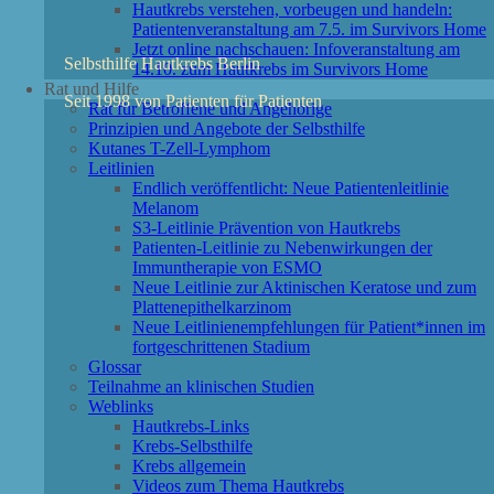
Hautkrebs verstehen, vorbeugen und handeln:
Patientenveranstaltung am 7.5. im Survivors Home
Jetzt online nachschauen: Infoveranstaltung am
Selbsthilfe Hautkrebs Berlin
14.10. zum Hautkrebs im Survivors Home
Rat und Hilfe
Seit 1998 von Patienten für Patienten
Rat für Betroffene und Angehörige
Prinzipien und Angebote der Selbsthilfe
Kutanes T-Zell-Lymphom
Leitlinien
Endlich veröffentlicht: Neue Patientenleitlinie
Melanom
S3-Leitlinie Prävention von Hautkrebs
Patienten-Leitlinie zu Nebenwirkungen der
Immuntherapie von ESMO
Neue Leitlinie zur Aktinischen Keratose und zum
Plattenepithelkarzinom
Neue Leitlinienempfehlungen für Patient*innen im
fortgeschrittenen Stadium
Glossar
Teilnahme an klinischen Studien
Weblinks
Hautkrebs-Links
Krebs-Selbsthilfe
Krebs allgemein
Videos zum Thema Hautkrebs