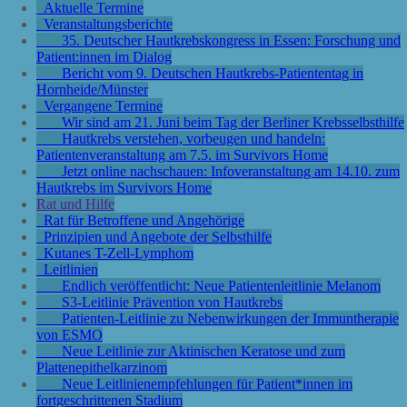
Aktuelle Termine
Veranstaltungsberichte
35. Deutscher Hautkrebskongress in Essen: Forschung und
Patient:innen im Dialog
Bericht vom 9. Deutschen Hautkrebs-Patiententag in
Hornheide/Münster
Vergangene Termine
Wir sind am 21. Juni beim Tag der Berliner Krebsselbsthilfe
Hautkrebs verstehen, vorbeugen und handeln:
Patientenveranstaltung am 7.5. im Survivors Home
Jetzt online nachschauen: Infoveranstaltung am 14.10. zum
Hautkrebs im Survivors Home
Rat und Hilfe
Rat für Betroffene und Angehörige
Prinzipien und Angebote der Selbsthilfe
Kutanes T-Zell-Lymphom
Leitlinien
Endlich veröffentlicht: Neue Patientenleitlinie Melanom
S3-Leitlinie Prävention von Hautkrebs
Patienten-Leitlinie zu Nebenwirkungen der Immuntherapie
von ESMO
Neue Leitlinie zur Aktinischen Keratose und zum
Plattenepithelkarzinom
Neue Leitlinienempfehlungen für Patient*innen im
fortgeschrittenen Stadium