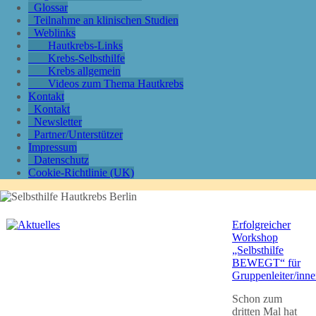
Glossar
Teilnahme an klinischen Studien
Weblinks
Hautkrebs-Links
Krebs-Selbsthilfe
Krebs allgemein
Videos zum Thema Hautkrebs
Kontakt
Kontakt
Newsletter
Partner/Unterstützer
Impressum
Datenschutz
Cookie-Richtlinie (UK)
Erfolgreicher
Workshop
„Selbsthilfe
BEWEGT“ für
Gruppenleiter/inn
Schon zum
dritten Mal hat