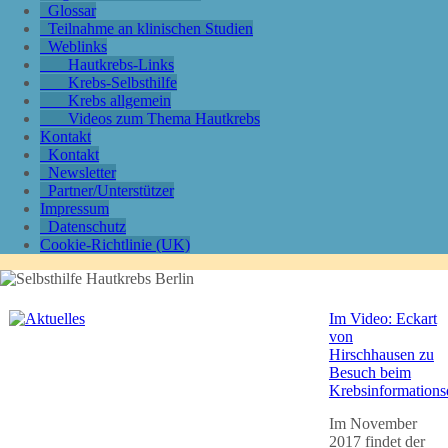
Glossar
Teilnahme an klinischen Studien
Weblinks
Hautkrebs-Links
Krebs-Selbsthilfe
Krebs allgemein
Videos zum Thema Hautkrebs
Kontakt
Kontakt
Newsletter
Partner/Unterstützer
Impressum
Datenschutz
Cookie-Richtlinie (UK)
Im Video: Eckart
von
Hirschhausen zu
Besuch beim
Krebsinformations
Im November
2017 findet der