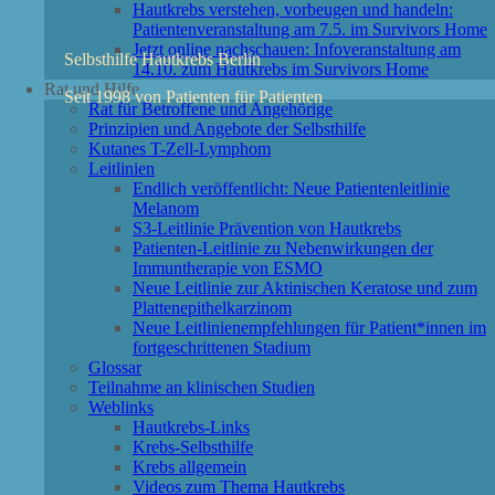
Hautkrebs verstehen, vorbeugen und handeln:
Patientenveranstaltung am 7.5. im Survivors Home
Jetzt online nachschauen: Infoveranstaltung am
Selbsthilfe Hautkrebs Berlin
14.10. zum Hautkrebs im Survivors Home
Rat und Hilfe
Seit 1998 von Patienten für Patienten
Rat für Betroffene und Angehörige
Prinzipien und Angebote der Selbsthilfe
Kutanes T-Zell-Lymphom
Leitlinien
Endlich veröffentlicht: Neue Patientenleitlinie
Melanom
S3-Leitlinie Prävention von Hautkrebs
Patienten-Leitlinie zu Nebenwirkungen der
Immuntherapie von ESMO
Neue Leitlinie zur Aktinischen Keratose und zum
Plattenepithelkarzinom
Neue Leitlinienempfehlungen für Patient*innen im
fortgeschrittenen Stadium
Glossar
Teilnahme an klinischen Studien
Weblinks
Hautkrebs-Links
Krebs-Selbsthilfe
Krebs allgemein
Videos zum Thema Hautkrebs