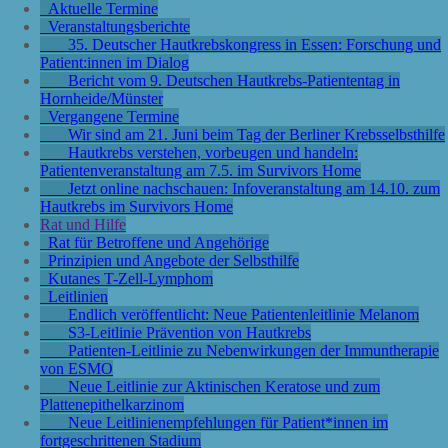
Aktuelle Termine
Veranstaltungsberichte
35. Deutscher Hautkrebskongress in Essen: Forschung und
Patient:innen im Dialog
Bericht vom 9. Deutschen Hautkrebs-Patiententag in
Hornheide/Münster
Vergangene Termine
Wir sind am 21. Juni beim Tag der Berliner Krebsselbsthilfe
Hautkrebs verstehen, vorbeugen und handeln:
Patientenveranstaltung am 7.5. im Survivors Home
Jetzt online nachschauen: Infoveranstaltung am 14.10. zum
Hautkrebs im Survivors Home
Rat und Hilfe
Rat für Betroffene und Angehörige
Prinzipien und Angebote der Selbsthilfe
Kutanes T-Zell-Lymphom
Leitlinien
Endlich veröffentlicht: Neue Patientenleitlinie Melanom
S3-Leitlinie Prävention von Hautkrebs
Patienten-Leitlinie zu Nebenwirkungen der Immuntherapie
von ESMO
Neue Leitlinie zur Aktinischen Keratose und zum
Plattenepithelkarzinom
Neue Leitlinienempfehlungen für Patient*innen im
fortgeschrittenen Stadium