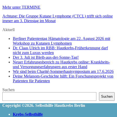
Mehr unter TERMINE
Achtung: Die Gruppe Kutane Lymphome (CTCL) trifft sich online
immer am 3. Dienstag im Monat
Aktuell
Berliner Patiententag Hämatologie am 22. August 2026 mit
Workshop zu Kutanen Lymphomen
Dr. Claas Ulrich im RBB: Hautkrebs-Früherkennung darf
nicht zum Luxus werden
Der 3. Juli ist Bleib-aus-der-Sonne-Tag!
Neuer Erfahrungsbereich zu Hautkrebs online: Krankheits-
und Versorgungserfahrungen aus erster Hand
Wir sind beim Charité-Sommerhautsymposium am 17.6.2026
Deine Melanom-Geschichte hilft: Ein Forschungsprojekt von
Patienten für Patienten
Suchen
Suchen
Copyright ©2026. Selbsthilfe Hautkrebs Berlin
Krebs-Selbsthilfe