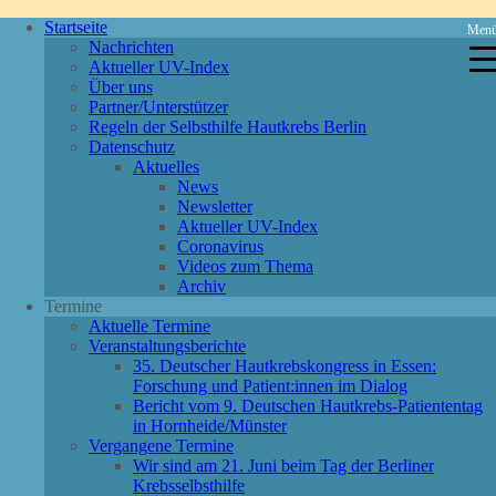
Startseite
Men
Nachrichten
Aktueller UV-Index
Über uns
Partner/Unterstützer
Regeln der Selbsthilfe Hautkrebs Berlin
Datenschutz
Aktuelles
News
Newsletter
Aktueller UV-Index
Coronavirus
Videos zum Thema
Archiv
Termine
Aktuelle Termine
Veranstaltungsberichte
35. Deutscher Hautkrebskongress in Essen:
Forschung und Patient:innen im Dialog
Bericht vom 9. Deutschen Hautkrebs-Patiententag
in Hornheide/Münster
Vergangene Termine
Wir sind am 21. Juni beim Tag der Berliner
Krebsselbsthilfe