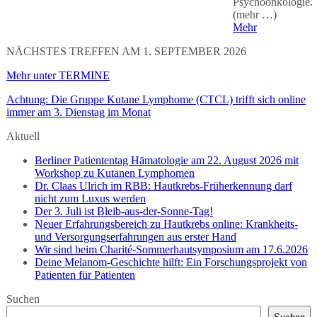
Psychoonkologie.
(mehr …)
Mehr
NÄCHSTES TREFFEN AM 1. SEPTEMBER 2026
Mehr unter TERMINE
Achtung: Die Gruppe Kutane Lymphome (CTCL) trifft sich online
immer am 3. Dienstag im Monat
Aktuell
Berliner Patiententag Hämatologie am 22. August 2026 mit
Workshop zu Kutanen Lymphomen
Dr. Claas Ulrich im RBB: Hautkrebs-Früherkennung darf
nicht zum Luxus werden
Der 3. Juli ist Bleib-aus-der-Sonne-Tag!
Neuer Erfahrungsbereich zu Hautkrebs online: Krankheits-
und Versorgungserfahrungen aus erster Hand
Wir sind beim Charité-Sommerhautsymposium am 17.6.2026
Deine Melanom-Geschichte hilft: Ein Forschungsprojekt von
Patienten für Patienten
Suchen