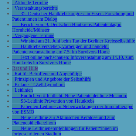
Aktuelle Termine
Veranstaltungsberichte
35. Deutscher Hautkrebskongress in Essen: Forschung und
Patient:innen im Dialog
Bericht vom 9. Deutschen Hautkrebs-Patiententag in
Hornheide/Münster
Vergangene Termine
Wir sind am 21. Juni beim Tag der Berliner Krebsselbsthilfe
Hautkrebs verstehen, vorbeugen und handeln:
Patientenveranstaltung am 7.5. im Survivors Home
Jetzt online nachschauen: Infoveranstaltung am 14.10. zum
Hautkrebs im Survivors Home
Rat und Hilfe
Rat für Betroffene und Angehörige
Prinzipien und Angebote der Selbsthilfe
Kutanes T-Zell-Lymphom
Leitlinien
Endlich veröffentlicht: Neue Patientenleitlinie Melanom
S3-Leitlinie Prävention von Hautkrebs
Patienten-Leitlinie zu Nebenwirkungen der Immuntherapie
von ESMO
Neue Leitlinie zur Aktinischen Keratose und zum
Plattenepithelkarzinom
Neue Leitlinienempfehlungen für Patient*innen im
fortgeschrittenen Stadium