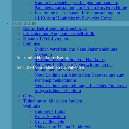
Hautkrebs verstehen, vorbeugen und handeln:
Patientenveranstaltung am 7.5. im Survivors Home
Jetzt online nachschauen: Infoveranstaltung am
14.10. zum Hautkrebs im Survivors Home
Rat und Hilfe
Rat für Betroffene und Angehörige
Prinzipien und Angebote der Selbsthilfe
Kutanes T-Zell-Lymphom
Leitlinien
Endlich veröffentlicht: Neue Patientenleitlinie
Melanom
Selbsthilfe Hautkrebs Berlin
S3-Leitlinie Prävention von Hautkrebs
Patienten-Leitlinie zu Nebenwirkungen der
Seit 1998 von Patienten für Patienten
Immuntherapie von ESMO
Neue Leitlinie zur Aktinischen Keratose und zum
Plattenepithelkarzinom
Neue Leitlinienempfehlungen für Patient*innen im
fortgeschrittenen Stadium
Glossar
Teilnahme an klinischen Studien
Weblinks
Hautkrebs-Links
Krebs-Selbsthilfe
Krebs allgemein
Videos zum Thema Hautkrebs