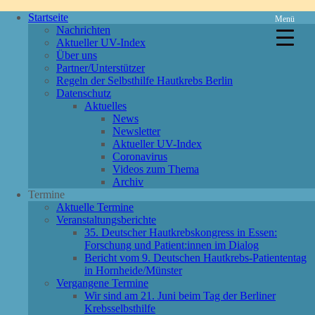
Startseite
Menü
Nachrichten
Aktueller UV-Index
Über uns
Partner/Unterstützer
Regeln der Selbsthilfe Hautkrebs Berlin
Datenschutz
Aktuelles
News
Newsletter
Aktueller UV-Index
Coronavirus
Videos zum Thema
Archiv
Termine
Aktuelle Termine
Veranstaltungsberichte
35. Deutscher Hautkrebskongress in Essen:
Forschung und Patient:innen im Dialog
Bericht vom 9. Deutschen Hautkrebs-Patiententag
in Hornheide/Münster
Vergangene Termine
Wir sind am 21. Juni beim Tag der Berliner
Krebsselbsthilfe