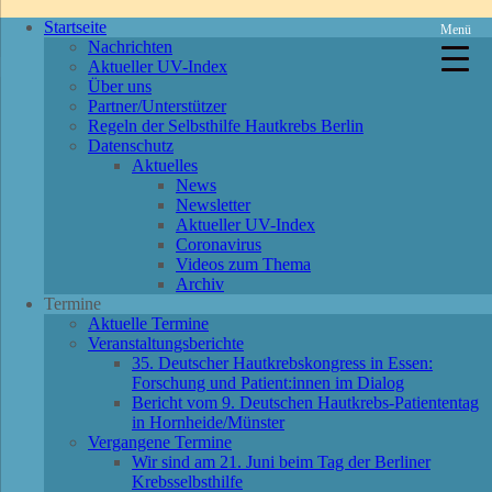
Startseite
Menü
Nachrichten
Aktueller UV-Index
Über uns
Partner/Unterstützer
Regeln der Selbsthilfe Hautkrebs Berlin
Datenschutz
Aktuelles
News
Newsletter
Aktueller UV-Index
Coronavirus
Videos zum Thema
Archiv
Termine
Aktuelle Termine
Veranstaltungsberichte
35. Deutscher Hautkrebskongress in Essen:
Forschung und Patient:innen im Dialog
Bericht vom 9. Deutschen Hautkrebs-Patiententag
in Hornheide/Münster
Vergangene Termine
Wir sind am 21. Juni beim Tag der Berliner
Krebsselbsthilfe