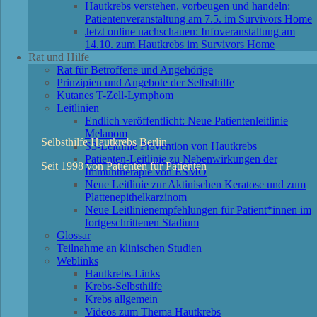
Hautkrebs verstehen, vorbeugen und handeln:
Patientenveranstaltung am 7.5. im Survivors Home
Jetzt online nachschauen: Infoveranstaltung am
14.10. zum Hautkrebs im Survivors Home
Rat und Hilfe
Rat für Betroffene und Angehörige
Prinzipien und Angebote der Selbsthilfe
Kutanes T-Zell-Lymphom
Leitlinien
Endlich veröffentlicht: Neue Patientenleitlinie
Melanom
Selbsthilfe Hautkrebs Berlin
S3-Leitlinie Prävention von Hautkrebs
Patienten-Leitlinie zu Nebenwirkungen der
Seit 1998 von Patienten für Patienten
Immuntherapie von ESMO
Neue Leitlinie zur Aktinischen Keratose und zum
Plattenepithelkarzinom
Neue Leitlinienempfehlungen für Patient*innen im
fortgeschrittenen Stadium
Glossar
Teilnahme an klinischen Studien
Weblinks
Hautkrebs-Links
Krebs-Selbsthilfe
Krebs allgemein
Videos zum Thema Hautkrebs