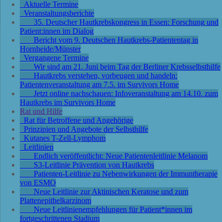
Aktuelle Termine
Veranstaltungsberichte
35. Deutscher Hautkrebskongress in Essen: Forschung und
Patient:innen im Dialog
Bericht vom 9. Deutschen Hautkrebs-Patiententag in
Hornheide/Münster
Vergangene Termine
Wir sind am 21. Juni beim Tag der Berliner Krebsselbsthilfe
Hautkrebs verstehen, vorbeugen und handeln:
Patientenveranstaltung am 7.5. im Survivors Home
Jetzt online nachschauen: Infoveranstaltung am 14.10. zum
Hautkrebs im Survivors Home
Rat und Hilfe
Rat für Betroffene und Angehörige
Prinzipien und Angebote der Selbsthilfe
Kutanes T-Zell-Lymphom
Leitlinien
Endlich veröffentlicht: Neue Patientenleitlinie Melanom
S3-Leitlinie Prävention von Hautkrebs
Patienten-Leitlinie zu Nebenwirkungen der Immuntherapie
von ESMO
Neue Leitlinie zur Aktinischen Keratose und zum
Plattenepithelkarzinom
Neue Leitlinienempfehlungen für Patient*innen im
fortgeschrittenen Stadium