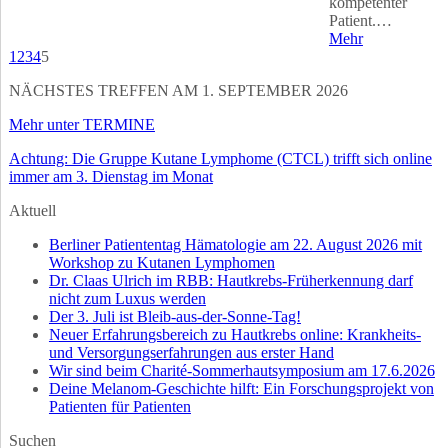
kompetenter
Patient.…
Mehr
1
2
3
4
5
NÄCHSTES TREFFEN AM 1. SEPTEMBER 2026
Mehr unter TERMINE
Achtung: Die Gruppe Kutane Lymphome (CTCL) trifft sich online
immer am 3. Dienstag im Monat
Aktuell
Berliner Patiententag Hämatologie am 22. August 2026 mit
Workshop zu Kutanen Lymphomen
Dr. Claas Ulrich im RBB: Hautkrebs-Früherkennung darf
nicht zum Luxus werden
Der 3. Juli ist Bleib-aus-der-Sonne-Tag!
Neuer Erfahrungsbereich zu Hautkrebs online: Krankheits-
und Versorgungserfahrungen aus erster Hand
Wir sind beim Charité-Sommerhautsymposium am 17.6.2026
Deine Melanom-Geschichte hilft: Ein Forschungsprojekt von
Patienten für Patienten
Suchen