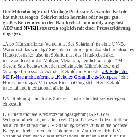
Der Mikrobiologe und Virologe Professor Alexander Kekulé
hat mit Aussagen, Solarien seien harmlos oder sogar gut,
großes Befremden in der Hautkrebs-Community ausgelöst.
ADP und
NVKH
steuerten sogleich mit einer Presseerklärung
dagegen.
„Also Münzmallorca [gemeint ist das Solarium] ist ohne UV-B.
Warum ist das wichtig? Sie haben dadurch grundsätzlich niedrigeres
Hautkrebsrisiko, also im Solarium ist das Hautkrebsrisiko,
insbesondere für das Maligne Melanom, deutlich geringer.“ Mit
diesem Satz beantwortet der medizinische Mikrobiologe und
Virologe Professor Alexander Kekulé am Ende der
29. Folge des
MDR-Nachrichtenformats „Kekulés Gesundheits-Kompass“
eine
Hörer:innenfrage. Mit dieser Einschätzung steht Herr Kekulé
national und international allein da.
UV-Strahlung – auch aus Solarien – ist als höchst krebserregend
eingestuft
Die Internationale Krebsforschungsagentur (IARC) der
Weltgesundheitsorganisation (WHO) stufte sowohl die natürliche
als auch die künstliche UV-Strahlung bereits 2009 in die höchste
Kategorie krebserregender Faktoren ein. Zum Vergleich: UV-
Strahlung steht nach dieser international gültigen Einstufung für