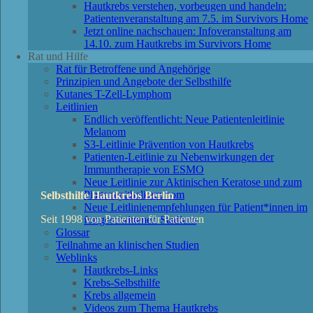
Hautkrebs verstehen, vorbeugen und handeln:
Patientenveranstaltung am 7.5. im Survivors Home
Jetzt online nachschauen: Infoveranstaltung am
14.10. zum Hautkrebs im Survivors Home
Rat und Hilfe
Rat für Betroffene und Angehörige
Prinzipien und Angebote der Selbsthilfe
Kutanes T-Zell-Lymphom
Leitlinien
Endlich veröffentlicht: Neue Patientenleitlinie
Melanom
S3-Leitlinie Prävention von Hautkrebs
Patienten-Leitlinie zu Nebenwirkungen der
Immuntherapie von ESMO
Neue Leitlinie zur Aktinischen Keratose und zum
Plattenepithelkarzinom
Selbsthilfe Hautkrebs Berlin
Neue Leitlinienempfehlungen für Patient*innen im
Seit 1998 von Patienten für Patienten
fortgeschrittenen Stadium
Glossar
Teilnahme an klinischen Studien
Weblinks
Hautkrebs-Links
Krebs-Selbsthilfe
Krebs allgemein
Videos zum Thema Hautkrebs