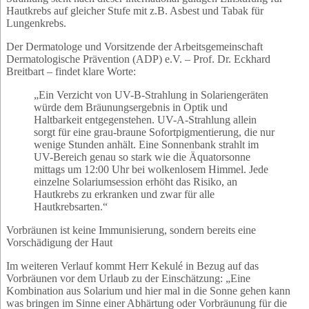
Hautkrebs auf gleicher Stufe mit z.B. Asbest und Tabak für
Lungenkrebs.
Der Dermatologe und Vorsitzende der Arbeitsgemeinschaft
Dermatologische Prävention (ADP) e.V. – Prof. Dr. Eckhard
Breitbart – findet klare Worte:
„Ein Verzicht von UV-B-Strahlung in Solariengeräten
würde dem Bräunungsergebnis in Optik und
Haltbarkeit entgegenstehen. UV-A-Strahlung allein
sorgt für eine grau-braune Sofortpigmentierung, die nur
wenige Stunden anhält. Eine Sonnenbank strahlt im
UV-Bereich genau so stark wie die Äquatorsonne
mittags um 12:00 Uhr bei wolkenlosem Himmel. Jede
einzelne Solariumsession erhöht das Risiko, an
Hautkrebs zu erkranken und zwar für alle
Hautkrebsarten.“
Vorbräunen ist keine Immunisierung, sondern bereits eine
Vorschädigung der Haut
Im weiteren Verlauf kommt Herr Kekulé in Bezug auf das
Vorbräunen vor dem Urlaub zu der Einschätzung: „Eine
Kombination aus Solarium und hier mal in die Sonne gehen kann
was bringen im Sinne einer Abhärtung oder Vorbräunung für die