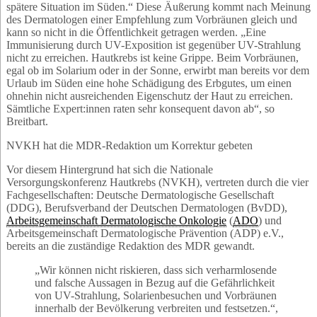
spätere Situation im Süden.“ Diese Äußerung kommt nach Meinung
des Dermatologen einer Empfehlung zum Vorbräunen gleich und
kann so nicht in die Öffentlichkeit getragen werden. „Eine
Immunisierung durch UV-Exposition ist gegenüber UV-Strahlung
nicht zu erreichen. Hautkrebs ist keine Grippe. Beim Vorbräunen,
egal ob im Solarium oder in der Sonne, erwirbt man bereits vor dem
Urlaub im Süden eine hohe Schädigung des Erbgutes, um einen
ohnehin nicht ausreichenden Eigenschutz der Haut zu erreichen.
Sämtliche Expert:innen raten sehr konsequent davon ab“, so
Breitbart.
NVKH hat die MDR-Redaktion um Korrektur gebeten
Vor diesem Hintergrund hat sich die Nationale
Versorgungskonferenz Hautkrebs (NVKH), vertreten durch die vier
Fachgesellschaften: Deutsche Dermatologische Gesellschaft
(DDG), Berufsverband der Deutschen Dermatologen (BvDD),
Arbeitsgemeinschaft Dermatologische Onkologie
(
ADO
) und
Arbeitsgemeinschaft Dermatologische Prävention (ADP) e.V.,
bereits an die zuständige Redaktion des MDR gewandt.
„Wir können nicht riskieren, dass sich verharmlosende
und falsche Aussagen in Bezug auf die Gefährlichkeit
von UV-Strahlung, Solarienbesuchen und Vorbräunen
innerhalb der Bevölkerung verbreiten und festsetzen.“,