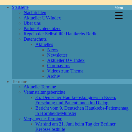
Startseite
Menü
Nachrichten
Aktueller UV-Index
Über uns
Partner/Unterstützer
Regeln der Selbsthilfe Hautkrebs Berlin
Datenschutz
Aktuelles
News
Newsletter
Aktueller UV-Index
Coronavirus
Videos zum Thema
Archiv
Termine
Aktuelle Termine
Veranstaltungsberichte
35. Deutscher Hautkrebskongress in Essen:
Forschung und Patient:innen im Dialog
Bericht vom 9. Deutschen Hautkrebs-Patiententag
in Hornheide/Münster
Vergangene Termine
Wir sind am 21. Juni beim Tag der Berliner
Krebsselbsthilfe