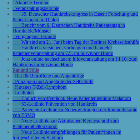
Aktuelle Termine
Veranstaltungsberichte
35. Deutscher Hautkrebskongress in Essen: Forschung und
Patient:innen im Dialog
Bericht vom 9. Deutschen Hautkrebs-Patiententag in
Hornheide/Münster
Vergangene Termine
Wir sind am 21. Juni beim Tag der Berliner Krebsselbsthilfe
Hautkrebs verstehen, vorbeugen und handeln:
Patientenveranstaltung am 7.5. im Survivors Home
Jetzt online nachschauen: Infoveranstaltung am 14.10. zum
Hautkrebs im Survivors Home
Rat und Hilfe
Rat für Betroffene und Angehörige
Prinzipien und Angebote der Selbsthilfe
Kutanes T-Zell-Lymphom
Leitlinien
Endlich veröffentlicht: Neue Patientenleitlinie Melanom
S3-Leitlinie Prävention von Hautkrebs
Patienten-Leitlinie zu Nebenwirkungen der Immuntherapie
von ESMO
Neue Leitlinie zur Aktinischen Keratose und zum
Plattenepithelkarzinom
Neue Leitlinienempfehlungen für Patient*innen im
fortgeschrittenen Stadium