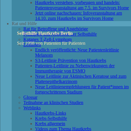
Hautkrebs verstehen, vorbeugen und handeln:
Patientenveranstaltung am 7.5. im Survivors Home
Jetzt online nachschauen: Infoveranstaltung am
14.10. zum Hautkrebs im Survivors Home
Rat und Hilfe
Rat für Betroffene und Angehörige
Selbsthilfe Hautkrebs Berlin
Prinzipien und Angebote der Selbsthilfe
Kutanes T-Zell-Lymphom
Seit 1998 von Patienten für Patienten
Leitlinien
Endlich veröffentlicht: Neue Patientenleitlinie
Melanom
S3-Leitlinie Prävention von Hautkrebs
Patienten-Leitlinie zu Nebenwirkungen der
Immuntherapie von ESMO
Neue Leitlinie zur Aktinischen Keratose und zum
Plattenepithelkarzinom
Neue Leitlinienempfehlungen für Patient*innen im
fortgeschrittenen Stadium
Glossar
Teilnahme an klinischen Studien
Weblinks
Hautkrebs-Links
Krebs-Selbsthilfe
Krebs allgemein
Videos zum Thema Hautkrebs