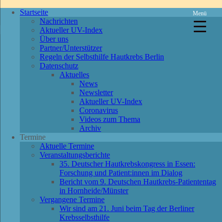
Startseite
Menü
Nachrichten
Aktueller UV-Index
Über uns
Partner/Unterstützer
Regeln der Selbsthilfe Hautkrebs Berlin
Datenschutz
Aktuelles
News
Newsletter
Aktueller UV-Index
Coronavirus
Videos zum Thema
Archiv
Termine
Aktuelle Termine
Veranstaltungsberichte
35. Deutscher Hautkrebskongress in Essen:
Forschung und Patient:innen im Dialog
Bericht vom 9. Deutschen Hautkrebs-Patiententag
in Hornheide/Münster
Vergangene Termine
Wir sind am 21. Juni beim Tag der Berliner
Krebsselbsthilfe