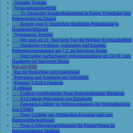
Aktuelle Termine
Veranstaltungsberichte
35. Deutscher Hautkrebskongress in Essen: Forschung und
Patient:innen im Dialog
Bericht vom 9. Deutschen Hautkrebs-Patiententag in
Hornheide/Münster
Vergangene Termine
Wir sind am 21. Juni beim Tag der Berliner Krebsselbsthilfe
Hautkrebs verstehen, vorbeugen und handeln:
Patientenveranstaltung am 7.5. im Survivors Home
Jetzt online nachschauen: Infoveranstaltung am 14.10. zum
Hautkrebs im Survivors Home
Rat und Hilfe
Rat für Betroffene und Angehörige
Prinzipien und Angebote der Selbsthilfe
Kutanes T-Zell-Lymphom
Leitlinien
Endlich veröffentlicht: Neue Patientenleitlinie Melanom
S3-Leitlinie Prävention von Hautkrebs
Patienten-Leitlinie zu Nebenwirkungen der Immuntherapie
von ESMO
Neue Leitlinie zur Aktinischen Keratose und zum
Plattenepithelkarzinom
Neue Leitlinienempfehlungen für Patient*innen im
fortgeschrittenen Stadium