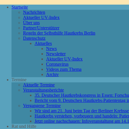
Startseite
Nachrichten
Aktueller UV-Index
Über uns
Partner/Unterstützer
Regeln der Selbsthilfe Hautkrebs Berlin
Datenschutz
Aktuelles
News
Newsletter
Aktueller UV-Index
Coronavirus
Videos zum Thema
Archiv
Termine
Aktuelle Termine
Veranstaltungsberichte
35. Deutscher Hautkrebskongress in Essen: Forschu
Bericht vom 9. Deutschen Hautkrebs-Patiententag 
Vergangene Termine
Wir sind am 21. Juni beim Tag der Berliner Krebssel
Hautkrebs verstehen, vorbeugen und handeln: Patie
Jetzt online nachschauen: Infoveranstaltung am 1
Rat und Hilfe