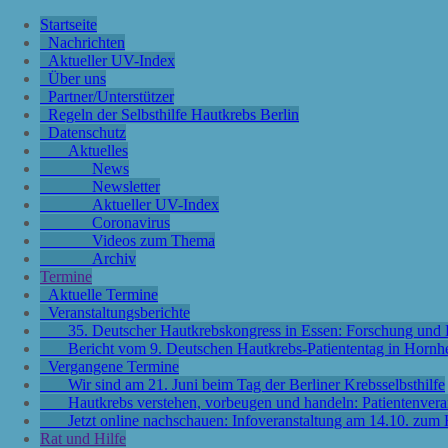
Startseite
Nachrichten
Aktueller UV-Index
Über uns
Partner/Unterstützer
Regeln der Selbsthilfe Hautkrebs Berlin
Datenschutz
Aktuelles
News
Newsletter
Aktueller UV-Index
Coronavirus
Videos zum Thema
Archiv
Termine
Aktuelle Termine
Veranstaltungsberichte
35. Deutscher Hautkrebskongress in Essen: Forschung und P
Bericht vom 9. Deutschen Hautkrebs-Patiententag in Hornh
Vergangene Termine
Wir sind am 21. Juni beim Tag der Berliner Krebsselbsthilfe
Hautkrebs verstehen, vorbeugen und handeln: Patientenver
Jetzt online nachschauen: Infoveranstaltung am 14.10. zu
Rat und Hilfe