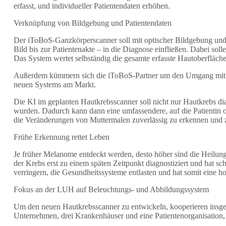
erfasst, und individueller Patientendaten erhöhen.
Verknüpfung von Bildgebung und Patientendaten
Der iToBoS-Ganzkörperscanner soll mit optischer Bildgebung und k
Bild bis zur Patientenakte – in die Diagnose einfließen. Dabei s
Das System wertet selbständig die gesamte erfasste Hautoberfläche 
Außerdem kümmern sich die iToBoS-Partner um den Umgang mit den
neuen Systems am Markt.
Die KI im geplanten Hautkrebsscanner soll nicht nur Hautkrebs di
wurden. Dadurch kann dann eine umfassendere, auf die Patientin o
die Veränderungen von Muttermalen zuverlässig zu erkennen und z
Frühe Erkennung rettet Leben
Je früher Melanome entdeckt werden, desto höher sind die Heilung
der Krebs erst zu einem späten Zeitpunkt diagnostiziert und hat sc
verringern, die Gesundheitssysteme entlasten und hat somit eine h
Fokus an der LUH auf Beleuchtungs- und Abbildungssystem
Um den neuen Hautkrebsscanner zu entwickeln, kooperieren insges
Unternehmen, drei Krankenhäuser und eine Patientenorganisation