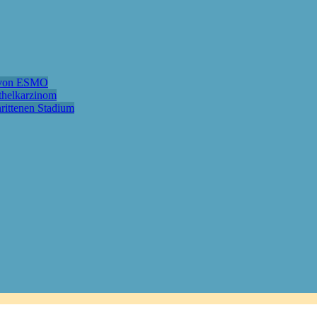
e von ESMO
ithelkarzinom
hrittenen Stadium