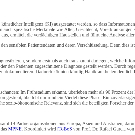
ünstlicher Intelligenz (KI) ausgestattet werden, so dass Information
ollen auch spezifische Merkmale wie Alter, Geschlecht, Vorerkrankunge
aus, ermittelt die verdächtigen Hautstellen und führt eine Analyse alle
 sensiblen Patientendaten und deren Verschlüsselung. Denn dies ist
agnostizieren, sondern erstmals auch transparent darlegen, welche Inf
der den Patienten zugeschnittene Diagnose gestellt werden. Durch reg
u dokumentieren. Dadurch könnten künftig Hautkrankheiten deutlich f
schancen: Im Frühstadium erkannt, überleben mehr als 90 Prozent der 
hon gestreut, überlebt nur rund ein Viertel diese Phase. Ein zuverlässi
ohe sozio-ökonomische Relevanz, sind sich die beteiligten Forscher der
amt 19 Partnerorganisationen aus Europa, Asien und Australien, daru
, das
MPNE
. Koordiniert wird
iToBoS
von Prof. Dr. Rafael Garcia von 