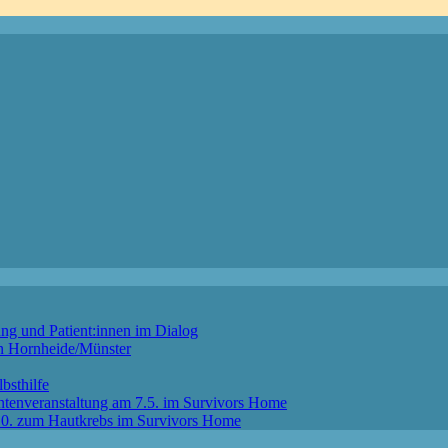
ng und Patient:innen im Dialog
in Hornheide/Münster
bsthilfe
ntenveranstaltung am 7.5. im Survivors Home
4.10. zum Hautkrebs im Survivors Home