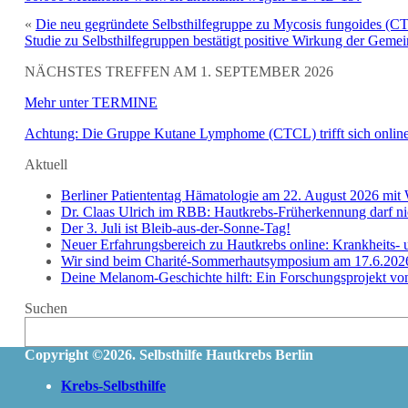
«
Die neu gegründete Selbsthilfegruppe zu Mycosis fungoides (CTC
Studie zu Selbsthilfegruppen bestätigt positive Wirkung der Gemei
NÄCHSTES TREFFEN AM 1. SEPTEMBER 2026
Mehr unter TERMINE
Achtung: Die Gruppe Kutane Lymphome (CTCL) trifft sich onlin
Aktuell
Berliner Patiententag Hämatologie am 22. August 2026 m
Dr. Claas Ulrich im RBB: Hautkrebs-Früherkennung darf n
Der 3. Juli ist Bleib-aus-der-Sonne-Tag!
Neuer Erfahrungsbereich zu Hautkrebs online: Krankheits- 
Wir sind beim Charité-Sommerhautsymposium am 17.6.202
Deine Melanom-Geschichte hilft: Ein Forschungsprojekt von 
Suchen
Copyright ©2026. Selbsthilfe Hautkrebs Berlin
Krebs-Selbsthilfe