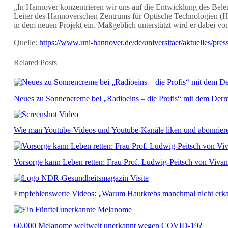
„In Hannover konzentrieren wir uns auf die Entwicklung des Beleu
Leiter des Hannoverschen Zentrums für Optische Technologien (HO
in dem neuen Projekt ein. Maßgeblich unterstützt wird er dabei v
Quelle:
https://www.uni-hannover.de/de/universitaet/aktuelles/pr
Related Posts
Neues zu Sonnencreme bei „Radioeins – die Profis“ mit dem Der
Wie man Youtube-Videos und Youtube-Kanäle liken und abonnier
Vorsorge kann Leben retten: Frau Prof. Ludwig-Peitsch von Viva
Empfehlenswerte Videos: „Warum Hautkrebs manchmal nicht erka
60.000 Melanome weltweit unerkannt wegen COVID-19?