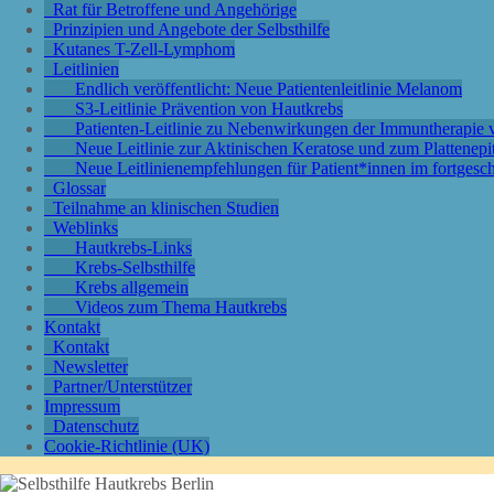
Rat für Betroffene und Angehörige
Prinzipien und Angebote der Selbsthilfe
Kutanes T-Zell-Lymphom
Leitlinien
Endlich veröffentlicht: Neue Patientenleitlinie Melanom
S3-Leitlinie Prävention von Hautkrebs
Patienten-Leitlinie zu Nebenwirkungen der Immuntherapi
Neue Leitlinie zur Aktinischen Keratose und zum Plattenep
Neue Leitlinienempfehlungen für Patient*innen im fortgesc
Glossar
Teilnahme an klinischen Studien
Weblinks
Hautkrebs-Links
Krebs-Selbsthilfe
Krebs allgemein
Videos zum Thema Hautkrebs
Kontakt
Kontakt
Newsletter
Partner/Unterstützer
Impressum
Datenschutz
Cookie-Richtlinie (UK)