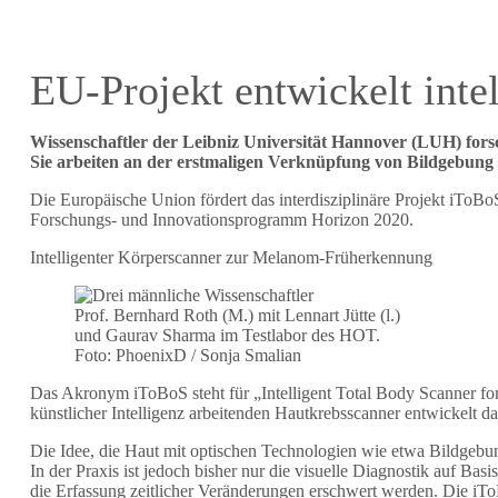
EU-Projekt entwickelt inte
Wissenschaftler der Leibniz Universität Hannover (LUH) fors
Sie arbeiten an der erstmaligen Verknüpfung von Bildgebung m
Die Europäische Union fördert das interdisziplinäre Projekt iToB
Forschungs- und Innovationsprogramm Horizon 2020.
Intelligenter Körperscanner zur Melanom-Früherkennung
Prof. Bernhard Roth (M.) mit Lennart Jütte (l.)
und Gaurav Sharma im Testlabor des HOT.
Foto: PhoenixD / Sonja Smalian
Das Akronym iToBoS steht für „Intelligent Total Body Scanner fo
künstlicher Intelligenz arbeitenden Hautkrebsscanner entwickelt 
Die Idee, die Haut mit optischen Technologien wie etwa Bildgebun
In der Praxis ist jedoch bisher nur die visuelle Diagnostik auf Ba
die Erfassung zeitlicher Veränderungen erschwert werden. Die iT