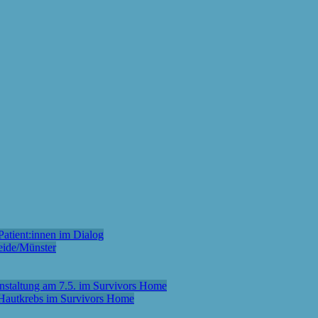
atient:innen im Dialog
eide/Münster
anstaltung am 7.5. im Survivors Home
m Hautkrebs im Survivors Home