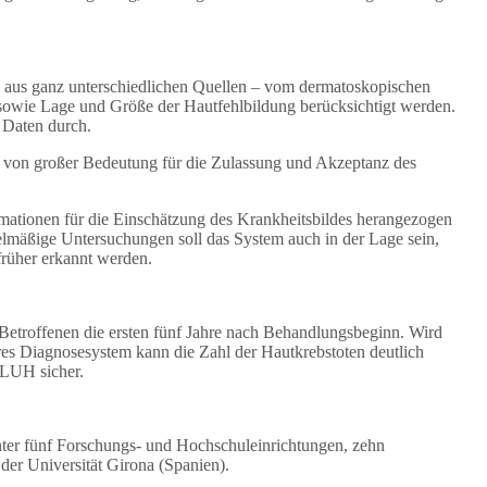
en aus ganz unterschiedlichen Quellen – vom dermatoskopischen
n sowie Lage und Größe der Hautfehlbildung berücksichtigt werden.
r Daten durch.
 von großer Bedeutung für die Zulassung und Akzeptanz des
ormationen für die Einschätzung des Krankheitsbildes herangezogen
elmäßige Untersuchungen soll das System auch in der Lage sein,
rüher erkannt werden.
Betroffenen die ersten fünf Jahre nach Behandlungsbeginn. Wird
geres Diagnosesystem kann die Zahl der Hautkrebstoten deutlich
 LUH sicher.
nter fünf Forschungs- und Hochschuleinrichtungen, zehn
der Universität Girona (Spanien).