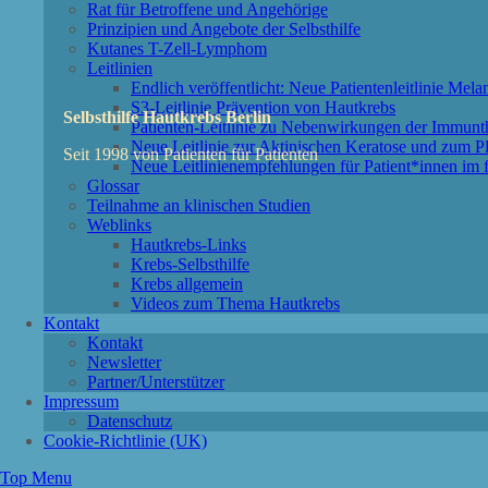
Rat für Betroffene und Angehörige
Prinzipien und Angebote der Selbsthilfe
Kutanes T-Zell-Lymphom
Leitlinien
Endlich veröffentlicht: Neue Patientenleitlinie Mel
S3-Leitlinie Prävention von Hautkrebs
Selbsthilfe Hautkrebs Berlin
Patienten-Leitlinie zu Nebenwirkungen der Immu
Neue Leitlinie zur Aktinischen Keratose und zum P
Seit 1998 von Patienten für Patienten
Neue Leitlinienempfehlungen für Patient*innen im f
Glossar
Teilnahme an klinischen Studien
Weblinks
Hautkrebs-Links
Krebs-Selbsthilfe
Krebs allgemein
Videos zum Thema Hautkrebs
Kontakt
Kontakt
Newsletter
Partner/Unterstützer
Impressum
Datenschutz
Cookie-Richtlinie (UK)
Top Menu