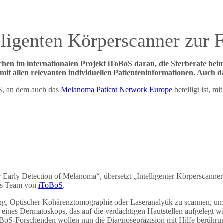
lligenten Körperscanner zur
chen im internationalen Projekt iToBoS daran, die Sterberate be
it allen relevanten individuellen Patienteninformationen. Auch 
oS, an dem auch das
Melanoma Patient Network Europe
beteiligt ist, m
r Early Detection of Melanoma“, übersetzt „Intelligenter Körperscan
das Team von
iToBoS
.
g, Optischer Kohärenztomographie oder Laseranalytik zu scannen, um s
sis eines Dermatoskops, das auf die verdächtigen Hautstellen aufgelegt 
oBoS-Forschenden wollen nun die Diagnosepräzision mit Hilfe berührung