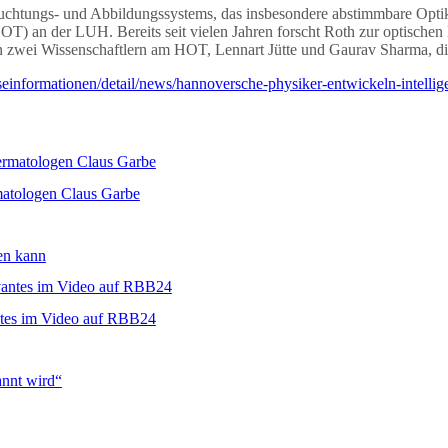
chtungs- und Abbildungssystems, das insbesondere abstimmbare Optiken
T) an der LUH. Bereits seit vielen Jahren forscht Roth zur optischen
on zwei Wissenschaftlern am HOT, Lennart Jütte und Gaurav Sharma, die
esseinformationen/detail/news/hannoversche-physiker-entwickeln-intell
matologen Claus Garbe
en kann
ntes im Video auf RBB24
nnt wird“