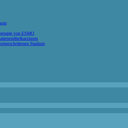
anom
ntherapie von ESMO
lattenepithelkarzinom
ortgeschrittenen Stadium