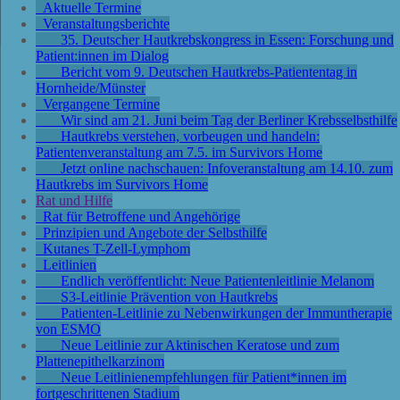
Aktuelle Termine
Veranstaltungsberichte
35. Deutscher Hautkrebskongress in Essen: Forschung und
Patient:innen im Dialog
Bericht vom 9. Deutschen Hautkrebs-Patiententag in
Hornheide/Münster
Vergangene Termine
Wir sind am 21. Juni beim Tag der Berliner Krebsselbsthilfe
Hautkrebs verstehen, vorbeugen und handeln:
Patientenveranstaltung am 7.5. im Survivors Home
Jetzt online nachschauen: Infoveranstaltung am 14.10. zum
Hautkrebs im Survivors Home
Rat und Hilfe
Rat für Betroffene und Angehörige
Prinzipien und Angebote der Selbsthilfe
Kutanes T-Zell-Lymphom
Leitlinien
Endlich veröffentlicht: Neue Patientenleitlinie Melanom
S3-Leitlinie Prävention von Hautkrebs
Patienten-Leitlinie zu Nebenwirkungen der Immuntherapie
von ESMO
Neue Leitlinie zur Aktinischen Keratose und zum
Plattenepithelkarzinom
Neue Leitlinienempfehlungen für Patient*innen im
fortgeschrittenen Stadium