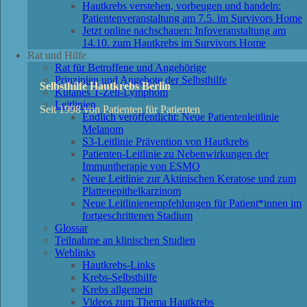
Hautkrebs verstehen, vorbeugen und handeln:
Patientenveranstaltung am 7.5. im Survivors Home
Jetzt online nachschauen: Infoveranstaltung am
14.10. zum Hautkrebs im Survivors Home
Rat und Hilfe
Rat für Betroffene und Angehörige
Prinzipien und Angebote der Selbsthilfe
Selbsthilfe Hautkrebs Berlin
Kutanes T-Zell-Lymphom
Leitlinien
Seit 1998 von Patienten für Patienten
Endlich veröffentlicht: Neue Patientenleitlinie
Melanom
S3-Leitlinie Prävention von Hautkrebs
Patienten-Leitlinie zu Nebenwirkungen der
Immuntherapie von ESMO
Neue Leitlinie zur Aktinischen Keratose und zum
Plattenepithelkarzinom
Neue Leitlinienempfehlungen für Patient*innen im
fortgeschrittenen Stadium
Glossar
Teilnahme an klinischen Studien
Weblinks
Hautkrebs-Links
Krebs-Selbsthilfe
Krebs allgemein
Videos zum Thema Hautkrebs