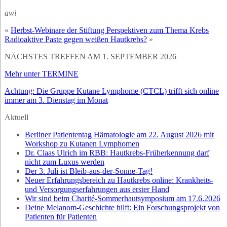
awi
«
Herbst-Webinare der Stiftung Perspektiven zum Thema Krebs
Radioaktive Paste gegen weißen Hautkrebs?
»
NÄCHSTES TREFFEN AM 1. SEPTEMBER 2026
Mehr unter TERMINE
Achtung: Die Gruppe Kutane Lymphome (CTCL) trifft sich online
immer am 3. Dienstag im Monat
Aktuell
Berliner Patiententag Hämatologie am 22. August 2026 mit
Workshop zu Kutanen Lymphomen
Dr. Claas Ulrich im RBB: Hautkrebs-Früherkennung darf
nicht zum Luxus werden
Der 3. Juli ist Bleib-aus-der-Sonne-Tag!
Neuer Erfahrungsbereich zu Hautkrebs online: Krankheits-
und Versorgungserfahrungen aus erster Hand
Wir sind beim Charité-Sommerhautsymposium am 17.6.2026
Deine Melanom-Geschichte hilft: Ein Forschungsprojekt von
Patienten für Patienten