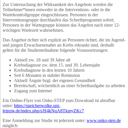
Zur Untersuchung der Wirksamkeit des Angebots werden die
Teilnehmer*innen entweder in die Interventions- oder in die
Wartekontrollgruppe eingeschlossen. Personen in der
Interventionsgruppe durchlaufen das Schreibprogramm sofort;
Personen in der Wartegruppe können das Angebot nach einer 12-
wöchigen Wartezeit wahrnehmen.
Das Angebot richtet sich explizit an Personen richtet, die im Jugend-
und jungen Erwachsenenalter an Krebs erkrankt sind, deshalb
gelten für die Studienteilnahme folgende Voraussetzungen:
Aktuell zw. 18 und 39 Jahre alt
Krebsdiagnose zw. dem 15. und 39. Lebensjahr
Krebsdiagnose in den letzten 10 Jahren
Seit 6 Monaten in stabiler Remission
Aktuell Ängste bzgl. der eigenen Gesundheit
Bereitschaft, wöchentlich an einer Schreibaufgabe zu arbeiten
Zugang zum Internet
Ein Online-Flyer von Onko-STEP zum Download ist abrufbar
unter:
https://speicherwolke.uni-
leipzig.de/index.php/s/H4kNqA8TkmyZKc7
Eine Anmeldung zur Studie ist jederzeit unter:
www.onko-step.de
möglich: