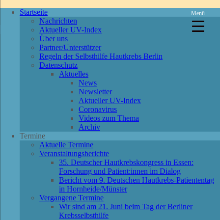
Startseite
Menü
Nachrichten
Aktueller UV-Index
Über uns
Partner/Unterstützer
Regeln der Selbsthilfe Hautkrebs Berlin
Datenschutz
Aktuelles
News
Newsletter
Aktueller UV-Index
Coronavirus
Videos zum Thema
Archiv
Termine
Aktuelle Termine
Veranstaltungsberichte
35. Deutscher Hautkrebskongress in Essen:
Forschung und Patient:innen im Dialog
Bericht vom 9. Deutschen Hautkrebs-Patiententag
in Hornheide/Münster
Vergangene Termine
Wir sind am 21. Juni beim Tag der Berliner
Krebsselbsthilfe